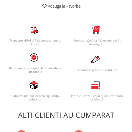
Adauga la Favorite
Transport GRATUIT la comenzi peste
Comanzi până la 12, expediem în
399 Lei
aceeași zi!
Retur simplu și rapid! Ai 30 de zile la
Schimbăm produsul GRATUIT
dispoziție
Cutii double box pentru siguranța
Plată cu cardul chiar și în 6 rate fără
coletelor
dobândă
ALTI CLIENTI AU CUMPARAT