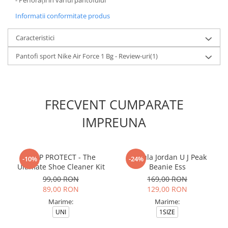
- Perforații în vârful pantofului
Informatii conformitate produs
Caracteristici
Pantofi sport Nike Air Force 1 Bg - Review-uri
(1)
FRECVENT CUMPARATE
IMPREUNA
CREP PROTECT - The
Caciula Jordan U J Peak
-10%
-24%
Ultimate Shoe Cleaner Kit
Beanie Ess
99,00 RON
169,00 RON
89,00 RON
129,00 RON
Marime:
Marime:
UNI
1SIZE