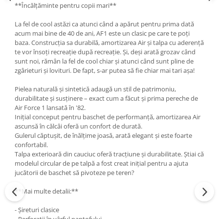
**Încălțăminte pentru copii mari**
La fel de cool astăzi ca atunci când a apărut pentru prima dată
acum mai bine de 40 de ani, AF1 este un clasic pe care te poți
baza. Construcția sa durabilă, amortizarea Air și talpa cu aderență
te vor însoți recreație după recreație. Și, deși arată grozav când
sunt noi, rămân la fel de cool chiar și atunci când sunt pline de
zgârieturi și lovituri. De fapt, s-ar putea să fie chiar mai tari așa!
Pielea naturală și sintetică adaugă un stil de patrimoniu,
durabilitate și susținere – exact cum a făcut și prima pereche de
Air Force 1 lansată în '82.
Inițial conceput pentru baschet de performanță, amortizarea Air
ascunsă în călcâi oferă un confort de durată.
Gulerul căptușit, de înălțime joasă, arată elegant și este foarte
confortabil.
Talpa exterioară din cauciuc oferă tracțiune și durabilitate. Știai că
modelul circular de pe talpă a fost creat inițial pentru a ajuta
jucătorii de baschet să pivoteze pe teren?
**Mai multe detalii:**
- Șireturi clasice