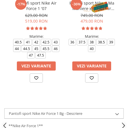
Pantofi sport Nike Air
Pantofi sport Nike A Ma
-17%
-36%
Force 1 '07
Maniere x Wmns Air
Force 1 Low 07
629,00 RON
749,00 RON
519,00 RON
479,00 RON
Marime:
Marime:
40.5
41
42
42.5
43
36
37.5
38
38.5
39
4
44
44.5
45
45.5
46
40
4
47
47.5
VEZI VARIANTE
VEZI VARIANTE
Pantofi sport Nike Air Force 1 Bg - Descriere
**Nike Air Force 1**