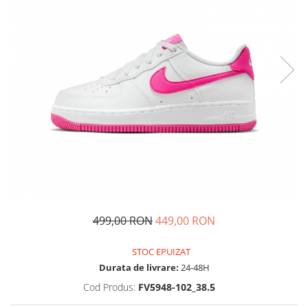
Tricouri copii
Pantaloni lungi copii
Bluze copii
Geci si veste copii
Pantaloni scurti Copii
Accesorii
Ingrijire incaltaminte
Sosete
Sepci
Rucsaci
Caciuli
Genti si borsete
499,00 RON
449,00 RON
STOC EPUIZAT
Durata de livrare:
24-48H
Cod Produs:
FV5948-102_38.5