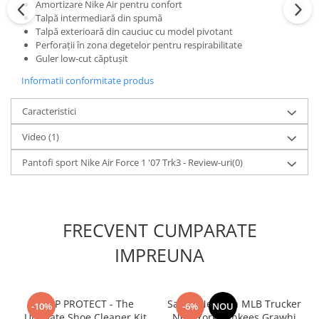
Amortizare Nike Air pentru confort
Talpă intermediară din spumă
Talpă exterioară din cauciuc cu model pivotant
Perforații în zona degetelor pentru respirabilitate
Guler low‑cut căptușit
Informatii conformitate produs
Caracteristici
Video
(1)
Pantofi sport Nike Air Force 1 '07 Trk3 - Review-uri
(0)
FRECVENT CUMPARATE
IMPREUNA
CREP PROTECT - The
Sapca New Era MLB Trucker
-10%
-6%
NOU
Ultimate Shoe Cleaner Kit
New York Yankees Grawhi