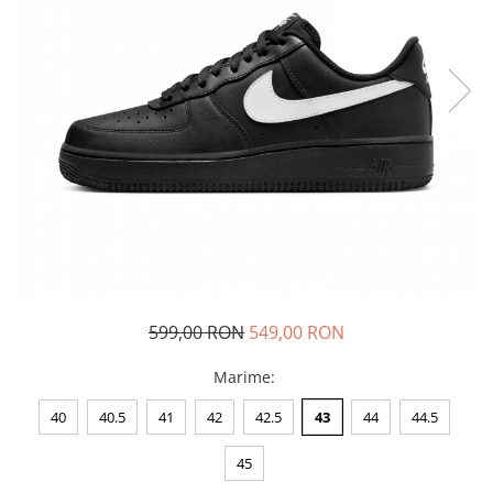
Tricouri copii
Pantaloni lungi copii
Bluze copii
Geci si veste copii
Pantaloni scurti Copii
Accesorii
Ingrijire incaltaminte
Sosete
Sepci
Rucsaci
Caciuli
599,00 RON
549,00 RON
Genti si borsete
Marime
:
40
40.5
41
42
42.5
43
44
44.5
45