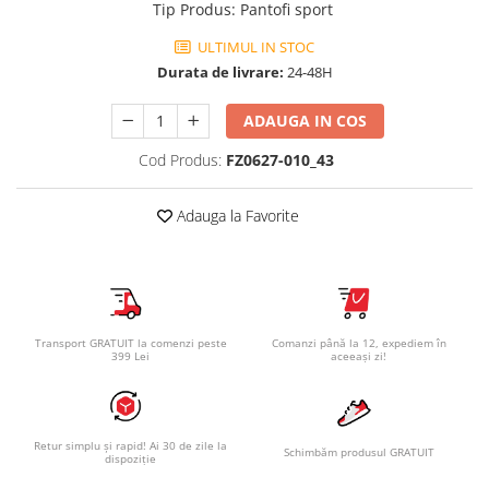
Tip Produs
:
Pantofi sport
ULTIMUL IN STOC
Durata de livrare:
24-48H
ADAUGA IN COS
Cod Produs:
FZ0627-010_43
Adauga la Favorite
Transport GRATUIT la comenzi peste
Comanzi până la 12, expediem în
399 Lei
aceeași zi!
Retur simplu și rapid! Ai 30 de zile la
Schimbăm produsul GRATUIT
dispoziție