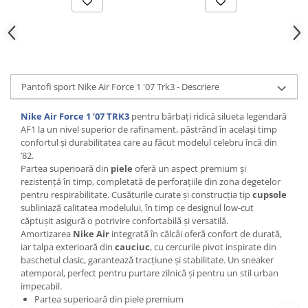
Pantofi sport Nike Air Force 1 '07 Trk3 - Descriere
Nike Air Force 1 ’07 TRK3
pentru bărbați ridică silueta legendară
AF1 la un nivel superior de rafinament, păstrând în același timp
confortul și durabilitatea care au făcut modelul celebru încă din
’82.
Partea superioară din
piele
oferă un aspect premium și
rezistență în timp, completată de perforațiile din zona degetelor
pentru respirabilitate. Cusăturile curate și construcția tip
cupsole
subliniază calitatea modelului, în timp ce designul low‑cut
căptușit asigură o potrivire confortabilă și versatilă.
Amortizarea
Nike Air
integrată în călcâi oferă confort de durată,
iar talpa exterioară din
cauciuc
, cu cercurile pivot inspirate din
baschetul clasic, garantează tracțiune și stabilitate. Un sneaker
atemporal, perfect pentru purtare zilnică și pentru un stil urban
impecabil.
Partea superioară din piele premium