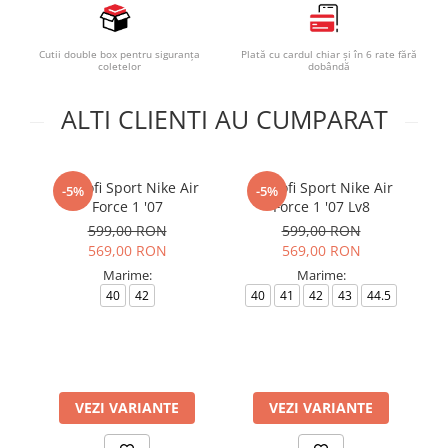
Cutii double box pentru siguranța
Plată cu cardul chiar și în 6 rate fără
coletelor
dobândă
ALTI CLIENTI AU CUMPARAT
Pantofi Sport Nike Air
Pantofi Sport Nike Air
-5%
-5%
Force 1 '07
Force 1 '07 Lv8
599,00 RON
599,00 RON
569,00 RON
569,00 RON
Marime:
Marime:
40
42
40
41
42
43
44.5
4
VEZI VARIANTE
VEZI VARIANTE