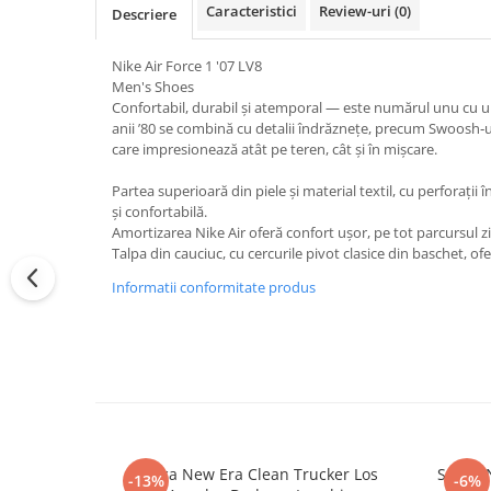
Caracteristici
Review-uri
(0)
Descriere
Nike Air Force 1 '07 LV8
Men's Shoes
Confortabil, durabil și atemporal — este numărul unu cu un
anii ’80 se combină cu detalii îndrăznețe, precum Swoosh‑ul
care impresionează atât pe teren, cât și în mișcare.
Partea superioară din piele și material textil, cu perforații 
și confortabilă.
Amortizarea Nike Air oferă confort ușor, pe tot parcursul zil
Talpa din cauciuc, cu cercurile pivot clasice din baschet, ofe
Informatii conformitate produs
Sapca New Era Clean Trucker Los
Sapca 
-13%
-6%