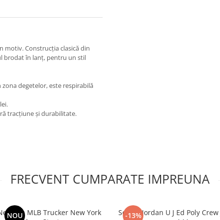
 motiv. Construcția clasică din
 brodat în lanț, pentru un stil
în zona degetelor, este respirabilă
ei.
ră tracțiune și durabilitate.
FRECVENT CUMPARATE IMPREUNA
New Era MLB Trucker New York
Sosete Jordan U J Ed Poly Crew 
NOU
-13%