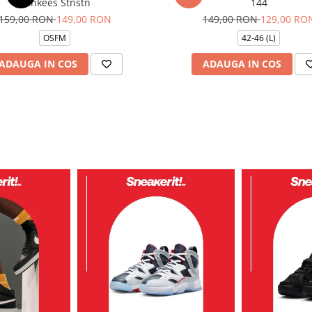
Yankees Stnstn
144
159,00 RON
149,00 RON
149,00 RON
129,00 RO
OSFM
42-46 (L)
ADAUGA IN COS
ADAUGA IN COS