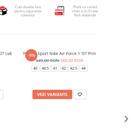
Cutii double box
Plată cu cardul
pentru siguranța
chiar și în 6 rate
coletelor
fără dobândă
'07 Lv8
Pantofi Sport Nike Air Force 1 '07 Prm
Pantofi Sport
-9%
-14%
649,00 RON
589,00 RON
699,
40
40.5
41
42
42.5
44
40
40.5
VEZI VARIANTE
VEZI