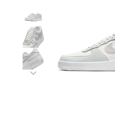
Tricouri copii
Pantaloni lungi copii
Bluze copii
Geci si veste copii
Pantaloni scurti Copii
Accesorii
Ingrijire incaltaminte
Sosete
Sepci
Rucsaci
Caciuli
Genti si borsete