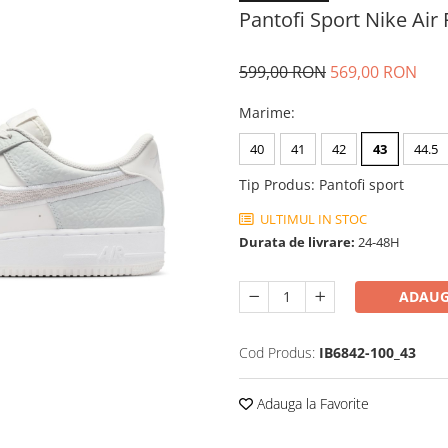
Pantofi Sport Nike Air 
599,00 RON
569,00 RON
Marime
:
40
41
42
43
44.5
Tip Produs
:
Pantofi sport
ULTIMUL IN STOC
Durata de livrare:
24-48H
ADAUG
Cod Produs:
IB6842-100_43
Adauga la Favorite