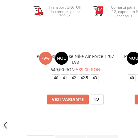
Transport GRATUIT
Comanzi până l
la comenzi peste
12, expediem î
399 Lei
aceeași zi!
Pantofi sport Nike Nike Air Force 1 '07
Pantof
-9%
NOU
NO
Lv8
649,00 RON
589,00 RON
40
41
42
42.5
43
40
VEZI VARIANTE