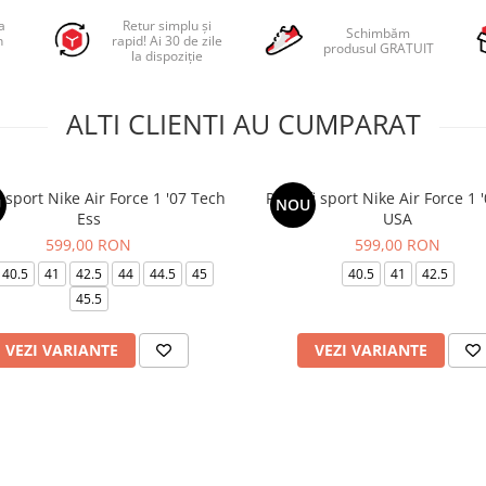
a
Retur simplu și
Schimbăm
n
rapid! Ai 30 de zile
produsul GRATUIT
la dispoziție
ALTI CLIENTI AU CUMPARAT
i sport Nike Air Force 1 '07 Tech
Pantofi sport Nike Air Force 1 
U
NOU
Ess
USA
599,00 RON
599,00 RON
40.5
41
42.5
44
44.5
45
40.5
41
42.5
45.5
VEZI VARIANTE
VEZI VARIANTE