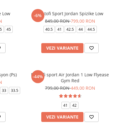
e Low
Pantofi Sport Jordan Spizike Low
-6%
N
849,00 RON
799,00 RON
5
45
40.5
41
42.5
44
44.5
VEZI VARIANTE
syon (Ps)
Pantofi sport Air Jordan 1 Low Flyease
-44%
Gym Red
N
799,00 RON
449,00 RON
33
33.5
41
42
VEZI VARIANTE