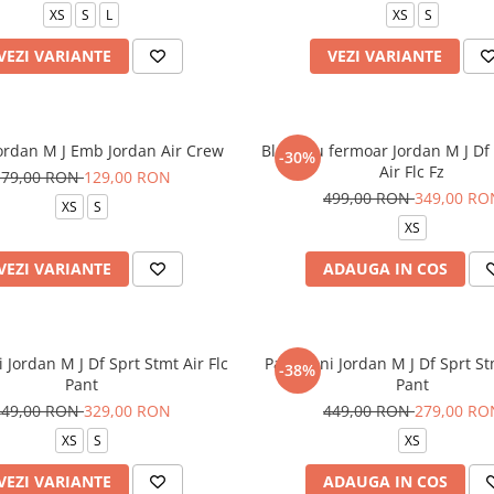
XS
S
L
XS
S
VEZI VARIANTE
VEZI VARIANTE
Jordan M J Emb Jordan Air Crew
Bluza cu fermoar Jordan M J Df
-30%
Air Flc Fz
179,00 RON
129,00 RON
499,00 RON
349,00 RO
XS
S
XS
VEZI VARIANTE
ADAUGA IN COS
 Jordan M J Df Sprt Stmt Air Flc
Pantaloni Jordan M J Df Sprt St
-38%
Pant
Pant
449,00 RON
329,00 RON
449,00 RON
279,00 RO
XS
S
XS
VEZI VARIANTE
ADAUGA IN COS