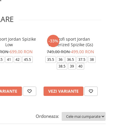
LARE
port Jordan Spizike
Pantofi sport Jordan
Pantaloni N
-33%
-24%
Low
Winterized Spizike (Gs)
Flc Mr
 RON
699,00 RON
749,00 RON
499,00 RON
499,00 RO
.5
41
42
45.5
35.5
36
36.5
37.5
38
M
38.5
39
40
VARIANTE
VEZI VARIANTE
VEZI VARI
Ordoneaza: