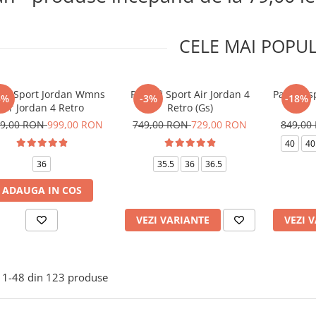
CELE MAI POPU
ofi Sport Jordan Wmns
Pantofi Sport Air Jordan 4
Pantofi s
5%
-3%
-18%
Air Jordan 4 Retro
Retro (Gs)
49,00 RON
999,00 RON
749,00 RON
729,00 RON
849,00
40
40
36
35.5
36
36.5
ADAUGA IN COS
VEZI VARIANTE
VEZI 
1-
48
din
123
produse