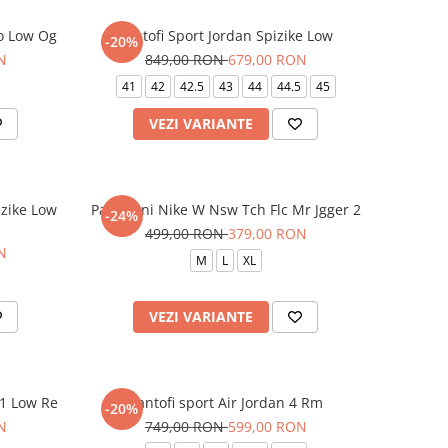
ro Low Og
Pantofi Sport Jordan Spizike Low
-20%
N
849,00 RON
679,00 RON
41
42
42.5
43
44
44.5
45
VEZI VARIANTE
izike Low
Pantaloni Nike W Nsw Tch Flc Mr Jgger 2
-24%
499,00 RON
379,00 RON
N
M
L
XL
VEZI VARIANTE
 1 Low Re
Pantofi sport Air Jordan 4 Rm
-20%
N
749,00 RON
599,00 RON