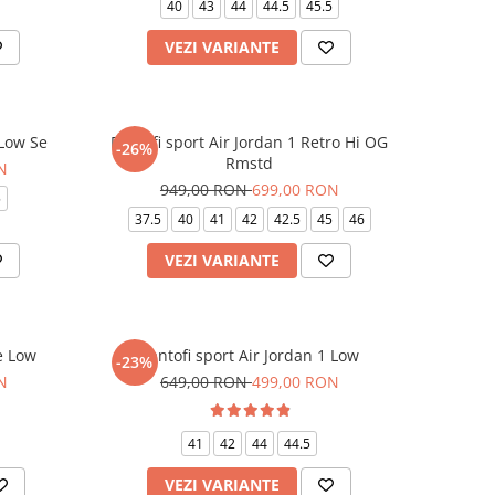
40
43
44
44.5
45.5
VEZI VARIANTE
 Low Se
Pantofi sport Air Jordan 1 Retro Hi OG
-26%
Rmstd
N
949,00 RON
699,00 RON
5
37.5
40
41
42
42.5
45
46
VEZI VARIANTE
e Low
Pantofi sport Air Jordan 1 Low
-23%
N
649,00 RON
499,00 RON
41
42
44
44.5
VEZI VARIANTE