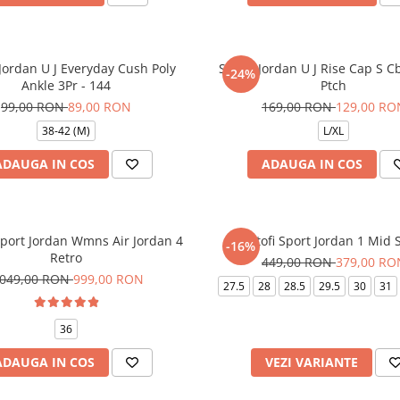
Jordan U J Everyday Cush Poly
Sapca Jordan U J Rise Cap S C
-24%
Ankle 3Pr - 144
Ptch
99,00 RON
89,00 RON
169,00 RON
129,00 RO
38-42 (M)
L/XL
ADAUGA IN COS
ADAUGA IN COS
Sport Jordan Wmns Air Jordan 4
Pantofi Sport Jordan 1 Mid S
-16%
Retro
449,00 RON
379,00 RO
.049,00 RON
999,00 RON
27.5
28
28.5
29.5
30
31
36
ADAUGA IN COS
VEZI VARIANTE