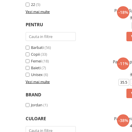
22
(5)
Pantofi 
Vezi mai multe
-18%
PENTRU
Barbati
(56)
Copii
(33)
Femei
(18)
Pantofi s
-11%
Baieti
(7)
Unisex
(6)
Vezi mai multe
35.5
BRAND
Jordan
(1)
CULOARE
Pantalon
-38%