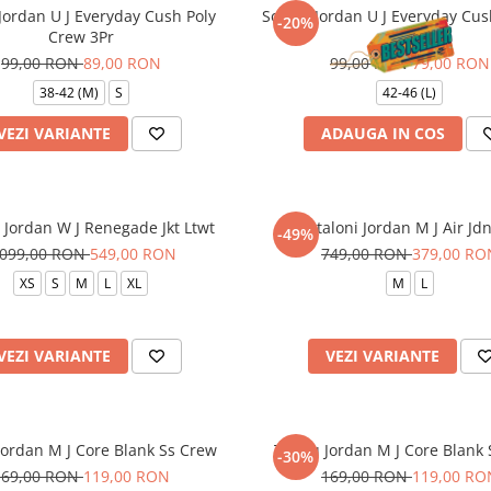
Jordan U J Everyday Cush Poly
Sosete Jordan U J Everyday Cus
-20%
Crew 3Pr
3Pr
99,00 RON
89,00 RON
99,00 RON
79,00 RON
38-42 (M)
S
42-46 (L)
VEZI VARIANTE
ADAUGA IN COS
 Jordan W J Renegade Jkt Ltwt
Pantaloni Jordan M J Air Jd
-49%
.099,00 RON
549,00 RON
749,00 RON
379,00 RO
XS
S
M
L
XL
M
L
VEZI VARIANTE
VEZI VARIANTE
Jordan M J Core Blank Ss Crew
Tricou Jordan M J Core Blank
-30%
169,00 RON
119,00 RON
169,00 RON
119,00 RO