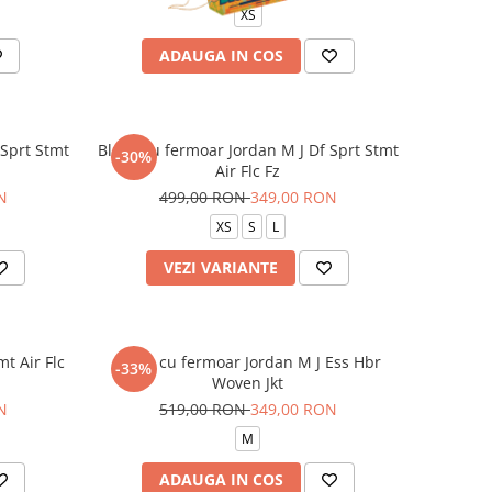
XS
ADAUGA IN COS
 Sprt Stmt
Bluza cu fermoar Jordan M J Df Sprt Stmt
-30%
Air Flc Fz
N
499,00 RON
349,00 RON
XS
S
L
VEZI VARIANTE
mt Air Flc
Bluza cu fermoar Jordan M J Ess Hbr
-33%
Woven Jkt
N
519,00 RON
349,00 RON
M
ADAUGA IN COS