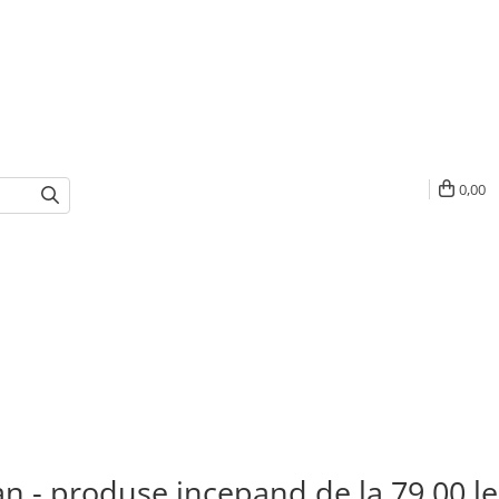
0,00
an - produse incepand de la 79,00 le