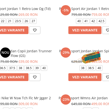
Sport Jordan 1 Retro Low Og (Td)
Pantofi Sport Air Jordan 1 Ret
-5%
329,00 RON
269,00 RON
799,00 RON
759,00 RO
22
21
23.5
26
27
40
41
42
42.5
VEZI VARIANTE
VEZI VARIANTE
port Jordan Copii Jordan Trunner
Pantofi sport Jordan Jordan Sp
NOU
-29%
Flow (GS)
BG
379,00 RON
339,00 RON
629,00 RON
449,00 RO
36.5
37.5
38
38.5
39
40
38
38.5
40
VEZI VARIANTE
VEZI VARIANTE
i Nike W Nsw Tch Flc Mr Jgger 2
Pantofi sport Wmns Air Jordan
-23%
499,00 RON
309,00 RON
649,00 RON
499,00 RO