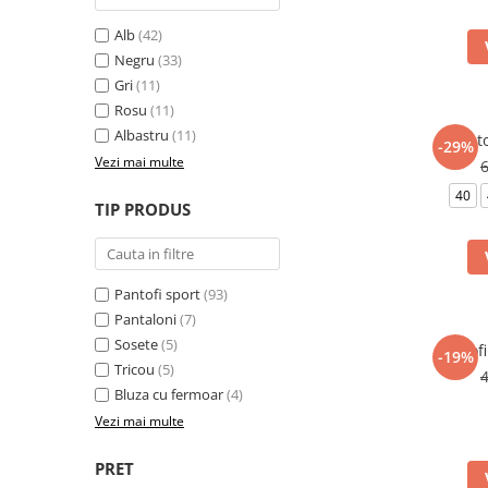
Alb
(42)
Negru
(33)
Gri
(11)
Rosu
(11)
Albastru
(11)
Panto
-29%
Vezi mai multe
40
TIP PRODUS
Pantofi sport
(93)
Pantaloni
(7)
Sosete
(5)
Pantofi
-19%
Tricou
(5)
Bluza cu fermoar
(4)
Vezi mai multe
PRET