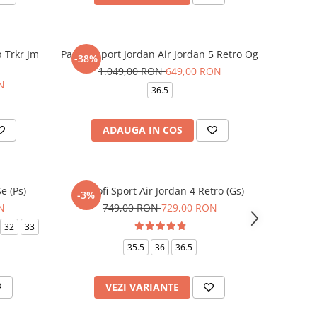
b Trkr Jm
Pantofi sport Jordan Air Jordan 5 Retro Og
-38%
1.049,00 RON
649,00 RON
N
36.5
ADAUGA IN COS
e (Ps)
Pantofi Sport Air Jordan 4 Retro (Gs)
-3%
N
749,00 RON
729,00 RON
32
33
35.5
36
36.5
VEZI VARIANTE