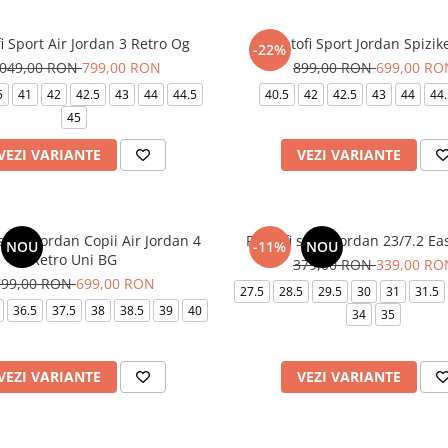
i Sport Air Jordan 3 Retro Og
Pantofi Sport Jordan Spizik
-22%
.049,00 RON
799,00 RON
899,00 RON
699,00 RO
5
41
42
42.5
43
44
44.5
40.5
42
42.5
43
44
44.
45
VEZI VARIANTE
VEZI VARIANTE
sport Jordan Copii Air Jordan 4
Pantofi sport Jordan 23/7.2 Ea
NOU
-11%
NOU
Retro Uni BG
379,00 RON
339,00 RO
799,00 RON
699,00 RON
27.5
28.5
29.5
30
31
31.5
36.5
37.5
38
38.5
39
40
34
35
VEZI VARIANTE
VEZI VARIANTE