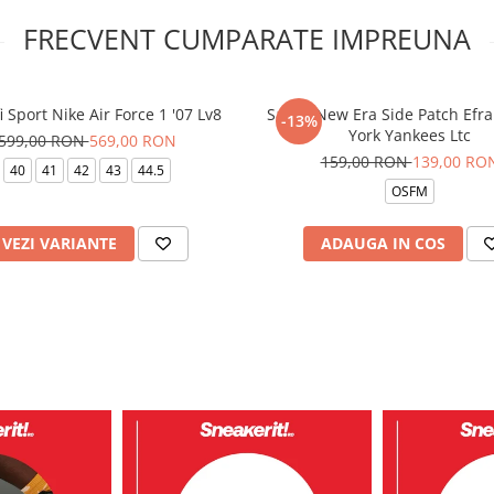
FRECVENT CUMPARATE IMPREUNA
i Sport Nike Air Force 1 '07 Lv8
Sapca New Era Side Patch Ef
-13%
York Yankees Ltc
599,00 RON
569,00 RON
159,00 RON
139,00 RO
40
41
42
43
44.5
OSFM
VEZI VARIANTE
ADAUGA IN COS