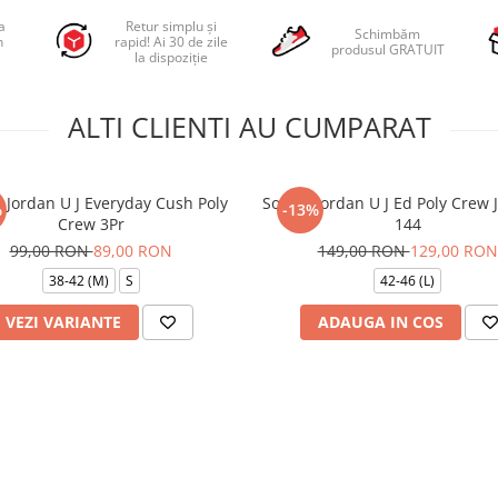
a
Retur simplu și
Schimbăm
n
rapid! Ai 30 de zile
produsul GRATUIT
la dispoziție
ALTI CLIENTI AU CUMPARAT
 Jordan U J Everyday Cush Poly
Sosete Jordan U J Ed Poly Crew J
%
-13%
Crew 3Pr
144
99,00 RON
89,00 RON
149,00 RON
129,00 RON
38-42 (M)
S
42-46 (L)
VEZI VARIANTE
ADAUGA IN COS