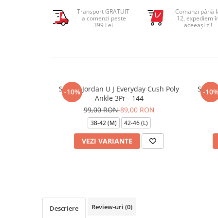
Transport GRATUIT
Comanzi până l
la comenzi peste
12, expediem î
399 Lei
aceeași zi!
Sosete Jordan U J Everyday Cush Poly
Sosete
-10%
-10
Ankle 3Pr - 144
99,00 RON
89,00 RON
38-42 (M)
42-46 (L)
VEZI VARIANTE
Review-uri
(0)
Descriere