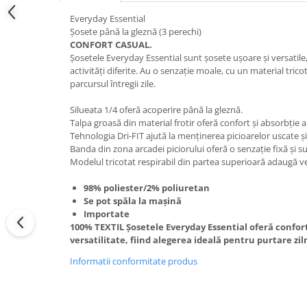
Everyday Essential
Șosete până la gleznă (3 perechi)
CONFORT CASUAL.
Șosetele Everyday Essential sunt șosete ușoare și versatile
activități diferite. Au o senzație moale, cu un material trico
parcursul întregii zile.
Silueata 1/4 oferă acoperire până la gleznă.
Talpa groasă din material frotir oferă confort și absorbție a
Tehnologia Dri-FIT ajută la menținerea picioarelor uscate și
Banda din zona arcadei piciorului oferă o senzație fixă și s
Modelul tricotat respirabil din partea superioară adaugă ve
98% poliester/2% poliuretan
Se pot spăla la mașină
Importate
100% TEXTIL Șosetele Everyday Essential oferă confort,
versatilitate, fiind alegerea ideală pentru purtare ziln
Informatii conformitate produs