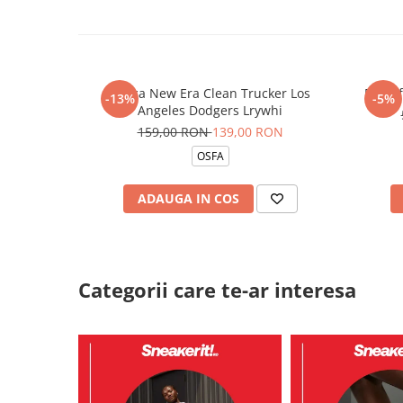
Sapca New Era Clean Trucker Los
Pantof
-13%
-5%
Angeles Dodgers Lrywhi
159,00 RON
139,00 RON
OSFA
ADAUGA IN COS
Categorii care te-ar interesa