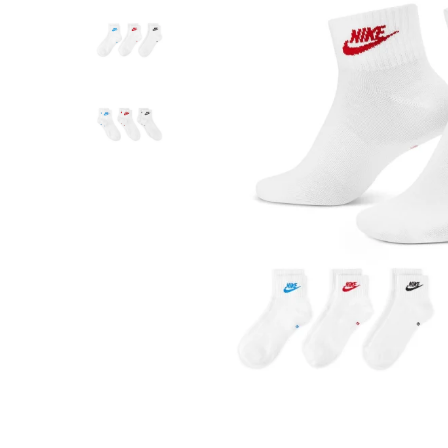
Tricouri copii
Pantaloni lungi copii
Bluze copii
Geci si veste copii
Pantaloni scurti Copii
Accesorii
Ingrijire incaltaminte
Sosete
Sepci
Rucsaci
Caciuli
Genti si borsete