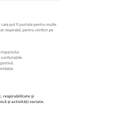
, care pot fi purtate pentru multe
tat respirabil, pentru confort pe
 impactului.
 confortabile.
uportivă.
ntilație.
 respirabilitate și
ică și activități variate.