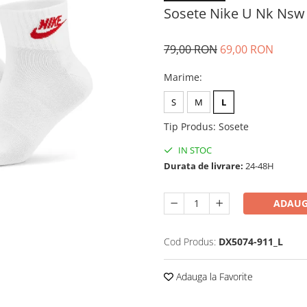
Sosete Nike U Nk Nsw 
79,00 RON
69,00 RON
Marime
:
S
M
L
Tip Produs
:
Sosete
IN STOC
Durata de livrare:
24-48H
ADAUG
Cod Produs:
DX5074-911_L
Adauga la Favorite