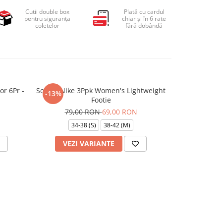
Cutii double box
Plată cu cardul
pentru siguranța
chiar și în 6 rate
coletelor
fără dobândă
or 6Pr -
Sosete Nike 3Ppk Women's Lightweight
Sosete Jorda
-13%
-10%
Footie
A
79,00 RON
69,00 RON
99,
34-38 (S)
38-42 (M)
VEZI VARIANTE
ADAU