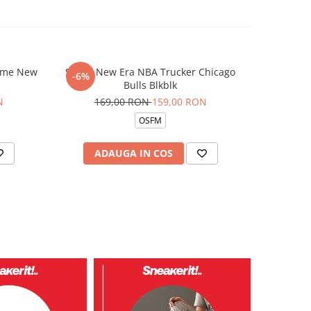
rame New
Sapca New Era NBA Trucker Chicago
Pantofi s
-6%
-19%
Bulls Blkblk
42
N
169,00 RON
159,00 RON
OSFM
ADAUGA IN COS
V