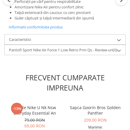
Perforații pe vârf pentru respirabilitate
Amortizare Nike Air pentru confort zilnic
Talpă exterioară din cauciuc cu cerc pivotant
Guler căptușit și talpă intermediară din spumă
Informatii conformitate produs
Caracteristici
Pantofi Sport Nike Air Force 1 Low Retro Prm Qs - Review-uri
(0)
FRECVENT CUMPARATE
IMPREUNA
Sosete Nike U Nk Nsw
Sapca Goorin Bros Golden
-13%
Everyday Essential An
Panther
79,00 RON
209,00 RON
69,00 RON
Marime: