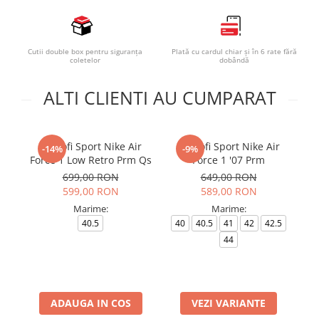
Cutii double box pentru siguranța
Plată cu cardul chiar și în 6 rate fără
coletelor
dobândă
ALTI CLIENTI AU CUMPARAT
Pantofi Sport Nike Air
Pantofi Sport Nike Air
-14%
-9%
Force 1 Low Retro Prm Qs
Force 1 '07 Prm
699,00 RON
649,00 RON
599,00 RON
589,00 RON
Marime:
Marime:
40.5
40
40.5
41
42
42.5
4
44
ADAUGA IN COS
VEZI VARIANTE