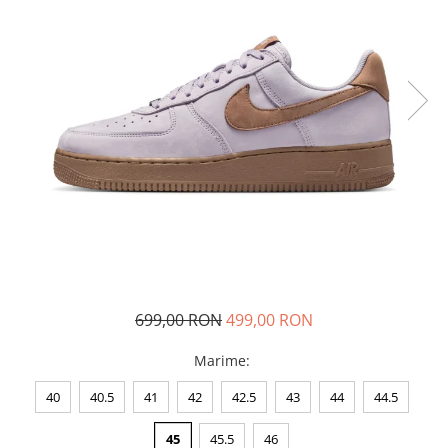
Tricouri copii
Pantaloni lungi copii
Bluze copii
Geci si veste copii
Pantaloni scurti Copii
Accesorii
Ingrijire incaltaminte
Sosete
Sepci
Rucsaci
Caciuli
Genti si borsete
699,00 RON
499,00 RON
Marime
:
40
40.5
41
42
42.5
43
44
44.5
45
45.5
46