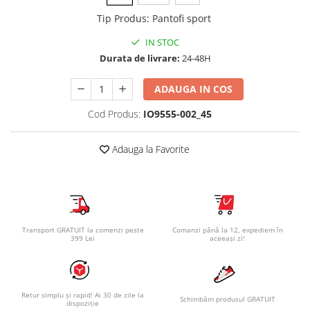
Tip Produs
:
Pantofi sport
IN STOC
Durata de livrare:
24-48H
ADAUGA IN COS
Cod Produs:
IO9555-002_45
Adauga la Favorite
Transport GRATUIT la comenzi peste
Comanzi până la 12, expediem în
399 Lei
aceeași zi!
Retur simplu și rapid! Ai 30 de zile la
Schimbăm produsul GRATUIT
dispoziție