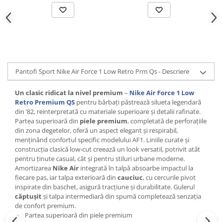
Pantofi Sport Nike Air Force 1 Low Retro Prm Qs - Descriere
Un clasic ridicat la nivel premium
–
Nike Air Force 1 Low
Retro Premium QS
pentru bărbați păstrează silueta legendară
din ’82, reinterpretată cu materiale superioare și detalii rafinate.
Partea superioară din
piele premium
, completată de perforațiile
din zona degetelor, oferă un aspect elegant și respirabil,
menținând confortul specific modelului AF1. Liniile curate și
construcția clasică low‑cut creează un look versatil, potrivit atât
pentru ținute casual, cât și pentru stiluri urbane moderne.
Amortizarea
Nike Air
integrată în talpă absoarbe impactul la
fiecare pas, iar talpa exterioară din
cauciuc
, cu cercurile pivot
inspirate din baschet, asigură tracțiune și durabilitate. Gulerul
căptușit
și talpa intermediară din spumă completează senzația
de confort premium.
Partea superioară din piele premium