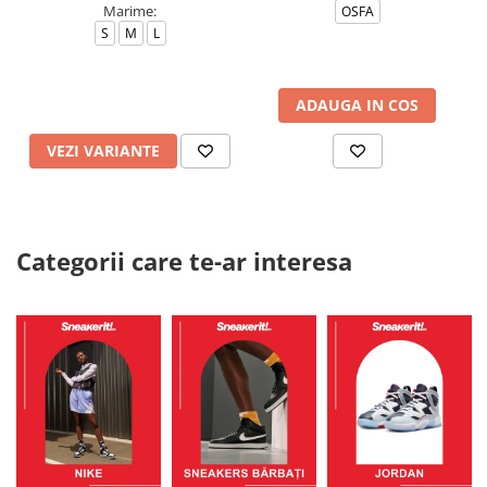
Marime:
OSFA
S
M
L
ADAUGA IN COS
VEZI VARIANTE
Categorii care te-ar interesa