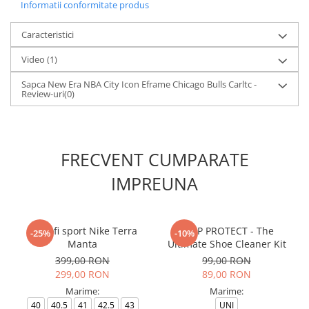
Informatii conformitate produs
Caracteristici
Video
(1)
Sapca New Era NBA City Icon Eframe Chicago Bulls Carltc -
Review-uri
(0)
FRECVENT CUMPARATE
IMPREUNA
Pantofi sport Nike Terra
CREP PROTECT - The
-25%
-10%
Manta
Ultimate Shoe Cleaner Kit
399,00 RON
99,00 RON
299,00 RON
89,00 RON
Marime:
Marime:
40
40.5
41
42.5
43
UNI