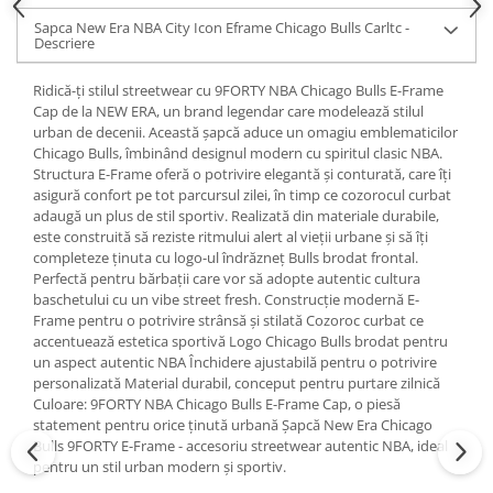
Sapca New Era NBA City Icon Eframe Chicago Bulls Carltc -
Descriere
Ridică-ți stilul streetwear cu 9FORTY NBA Chicago Bulls E-Frame
Cap de la NEW ERA, un brand legendar care modelează stilul
urban de decenii. Această șapcă aduce un omagiu emblematicilor
Chicago Bulls, îmbinând designul modern cu spiritul clasic NBA.
Structura E-Frame oferă o potrivire elegantă și conturată, care îți
asigură confort pe tot parcursul zilei, în timp ce cozorocul curbat
adaugă un plus de stil sportiv. Realizată din materiale durabile,
este construită să reziste ritmului alert al vieții urbane și să îți
completeze ținuta cu logo-ul îndrăzneț Bulls brodat frontal.
Perfectă pentru bărbații care vor să adopte autentic cultura
baschetului cu un vibe street fresh. Construcție modernă E-
Frame pentru o potrivire strânsă și stilată Cozoroc curbat ce
accentuează estetica sportivă Logo Chicago Bulls brodat pentru
un aspect autentic NBA Închidere ajustabilă pentru o potrivire
personalizată Material durabil, conceput pentru purtare zilnică
Culoare: 9FORTY NBA Chicago Bulls E-Frame Cap, o piesă
statement pentru orice ținută urbană Șapcă New Era Chicago
Bulls 9FORTY E-Frame - accesoriu streetwear autentic NBA, ideal
pentru un stil urban modern și sportiv.