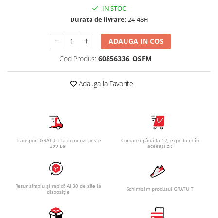
IN STOC
Durata de livrare:
24-48H
ADAUGA IN COS
Cod Produs:
60856336_OSFM
Adauga la Favorite
Transport GRATUIT la comenzi peste
Comanzi până la 12, expediem în
399 Lei
aceeași zi!
Retur simplu și rapid! Ai 30 de zile la
Schimbăm produsul GRATUIT
dispoziție