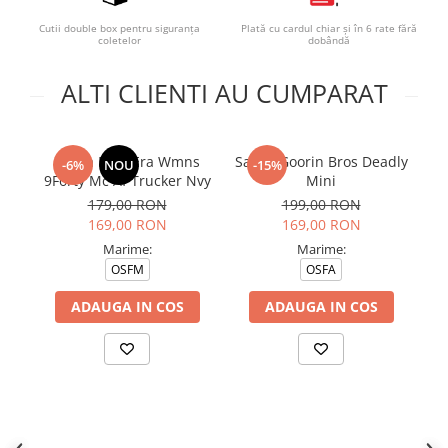
Cutii double box pentru siguranța
Plată cu cardul chiar și în 6 rate fără
coletelor
dobândă
ALTI CLIENTI AU CUMPARAT
Sapca New Era Wmns
Sapca Goorin Bros Deadly
S
-6%
NOU
-15%
9Forty Mc Af Trucker Nvy
Mini
179,00 RON
199,00 RON
169,00 RON
169,00 RON
Marime:
Marime:
OSFM
OSFA
ADAUGA IN COS
ADAUGA IN COS