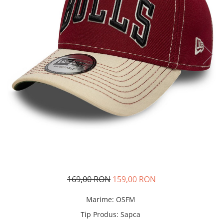
Tricouri copii
Pantaloni lungi copii
Bluze copii
Geci si veste copii
Pantaloni scurti Copii
Accesorii
Ingrijire incaltaminte
Sosete
Sepci
Rucsaci
Caciuli
Genti si borsete
169,00 RON
159,00 RON
Marime
:
OSFM
Tip Produs
:
Sapca