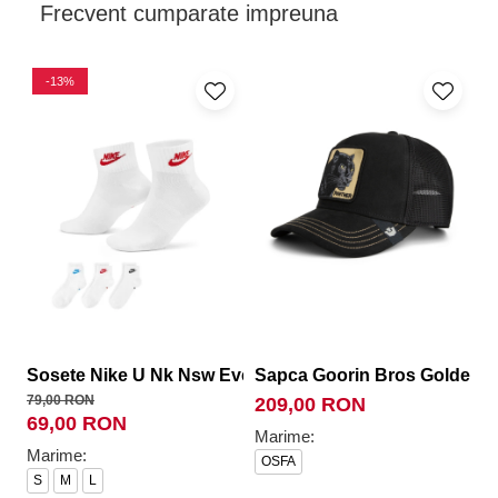
Frecvent cumparate impreuna
-13%
Sosete Nike U Nk Nsw Everyday Essential An
Sapca Goorin Bros Golden P
S
79,00 RON
16
209,00 RON
69,00 RON
1
Marime:
Marime:
M
OSFA
S
M
L