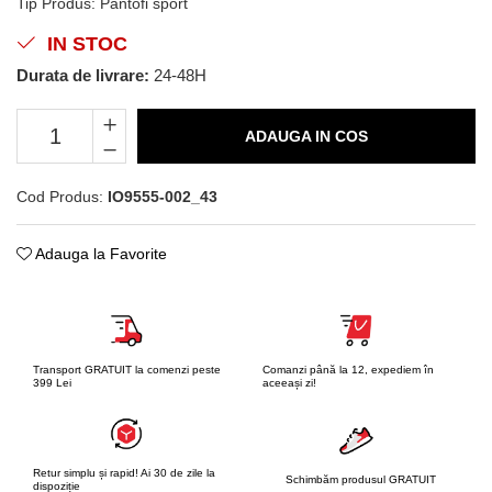
Tip Produs
:
Pantofi sport
IN STOC
Durata de livrare:
24-48H
ADAUGA IN COS
Cod Produs:
IO9555-002_43
Adauga la Favorite
Transport GRATUIT la comenzi peste
Comanzi până la 12, expediem în
399 Lei
aceeași zi!
Retur simplu și rapid! Ai 30 de zile la
Schimbăm produsul GRATUIT
dispoziție