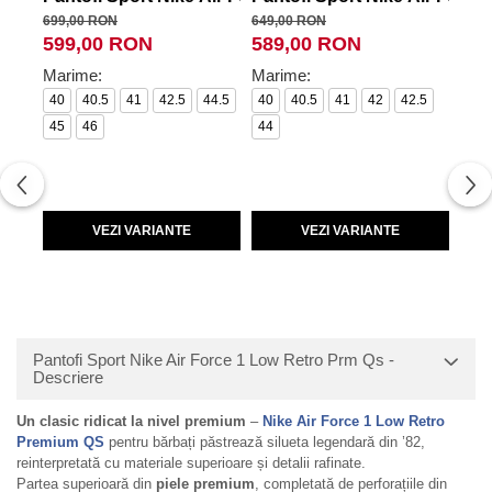
699,00 RON
649,00 RON
599,
599,00 RON
589,00 RON
54
Marime:
Marime:
Mar
40
40.5
41
42.5
44.5
40
40.5
41
42
42.5
40
45
46
44
VEZI VARIANTE
VEZI VARIANTE
Pantofi Sport Nike Air Force 1 Low Retro Prm Qs -
Descriere
Un clasic ridicat la nivel premium
–
Nike Air Force 1 Low Retro
Premium QS
pentru bărbați păstrează silueta legendară din ’82,
reinterpretată cu materiale superioare și detalii rafinate.
Partea superioară din
piele premium
, completată de perforațiile din