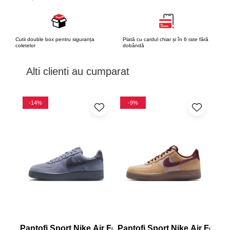
Cutii double box pentru siguranța
Plată cu cardul chiar și în 6 rate fără
coletelor
dobândă
Alti clienti au cumparat
-14%
-9%
-
Pantofi Sport Nike Air Force 1 Low Retro Prm Qs
Pantofi Sport Nike Air Force 
Pan