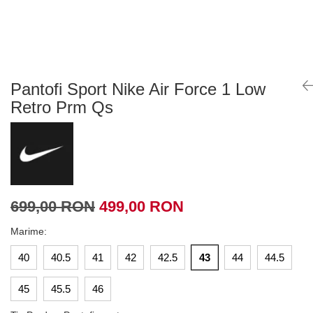
Tricouri copii
Pantaloni lungi copii
Bluze copii
Geci si veste copii
Pantaloni scurti Copii
Pantofi Sport Nike Air Force 1 Low
Accesorii
Retro Prm Qs
Ingrijire incaltaminte
Sosete
Sepci
Rucsaci
Caciuli
699,00 RON
499,00 RON
Genti si borsete
Marime
:
40
40.5
41
42
42.5
43
44
44.5
45
45.5
46