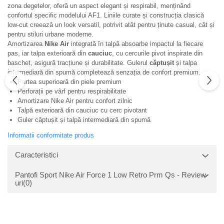
zona degetelor, oferă un aspect elegant și respirabil, menținând
confortul specific modelului AF1. Liniile curate și construcția clasică
low‑cut creează un look versatil, potrivit atât pentru ținute casual, cât și
pentru stiluri urbane moderne.
Amortizarea
Nike Air
integrată în talpă absoarbe impactul la fiecare
pas, iar talpa exterioară din
cauciuc
, cu cercurile pivot inspirate din
baschet, asigură tracțiune și durabilitate. Gulerul
căptușit
și talpa
intermediară din spumă completează senzația de confort premium.
Partea superioară din piele premium
Perforații pe vârf pentru respirabilitate
Amortizare Nike Air pentru confort zilnic
Talpă exterioară din cauciuc cu cerc pivotant
Guler căptușit și talpă intermediară din spumă
Informatii conformitate produs
Caracteristici
Pantofi Sport Nike Air Force 1 Low Retro Prm Qs - Review-
uri
(0)