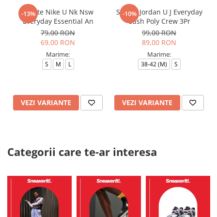
Sosete Nike U Nk Nsw
Sosete Jordan U J Everyday
-13%
-10%
Everyday Essential An
Cush Poly Crew 3Pr
79,00 RON
99,00 RON
69,00 RON
89,00 RON
Marime:
Marime:
S
M
L
38-42 (M)
S
VEZI VARIANTE
VEZI VARIANTE
Categorii care te-ar interesa