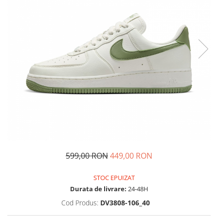
Tricouri copii
Pantaloni lungi copii
Bluze copii
Geci si veste copii
Pantaloni scurti Copii
Accesorii
Ingrijire incaltaminte
Sosete
Sepci
Rucsaci
Caciuli
Genti si borsete
599,00 RON
449,00 RON
STOC EPUIZAT
Durata de livrare:
24-48H
Cod Produs:
DV3808-106_40