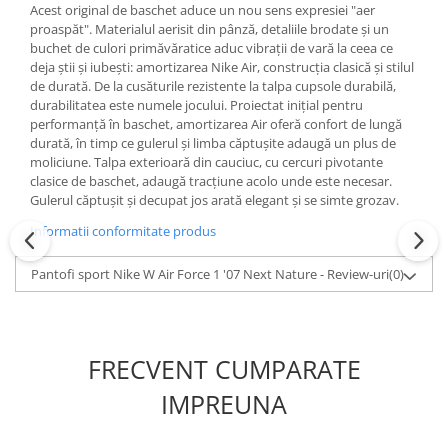
Acest original de baschet aduce un nou sens expresiei "aer
proaspăt". Materialul aerisit din pânză, detaliile brodate și un
buchet de culori primăvăratice aduc vibrații de vară la ceea ce
deja știi și iubești: amortizarea Nike Air, construcția clasică și stilul
de durată. De la cusăturile rezistente la talpa cupsole durabilă,
durabilitatea este numele jocului. Proiectat inițial pentru
performanță în baschet, amortizarea Air oferă confort de lungă
durată, în timp ce gulerul și limba căptușite adaugă un plus de
moliciune. Talpa exterioară din cauciuc, cu cercuri pivotante
clasice de baschet, adaugă tracțiune acolo unde este necesar.
Gulerul căptușit și decupat jos arată elegant și se simte grozav.
Informatii conformitate produs
Pantofi sport Nike W Air Force 1 '07 Next Nature - Review-uri
(0)
FRECVENT CUMPARATE
IMPREUNA