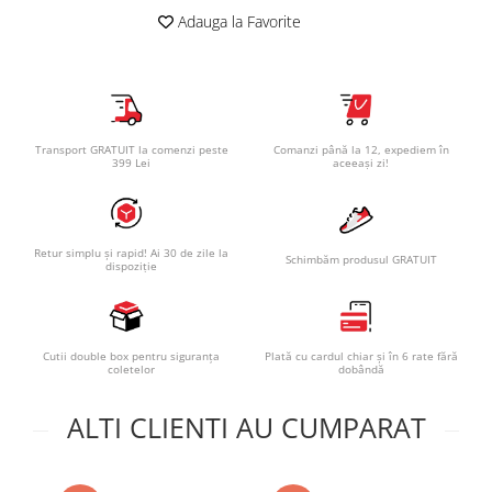
Adauga la Favorite
Transport GRATUIT la comenzi peste
Comanzi până la 12, expediem în
399 Lei
aceeași zi!
Retur simplu și rapid! Ai 30 de zile la
Schimbăm produsul GRATUIT
dispoziție
Cutii double box pentru siguranța
Plată cu cardul chiar și în 6 rate fără
coletelor
dobândă
ALTI CLIENTI AU CUMPARAT