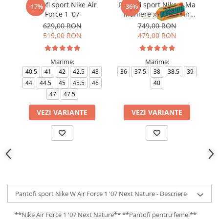
Pantofi sport Nike Air
Pantofi sport Nike A Ma
-17%
-36%
Force 1 '07
Maniere x Wmns Air
Force 1 Low 07
629,00 RON
749,00 RON
519,00 RON
479,00 RON
Marime:
Marime:
40.5
41
42
42.5
43
36
37.5
38
38.5
39
4
44
44.5
45
45.5
46
40
4
47
47.5
VEZI VARIANTE
VEZI VARIANTE
Pantofi sport Nike W Air Force 1 '07 Next Nature - Descriere
**Nike Air Force 1 '07 Next Nature** **Pantofi pentru femei**