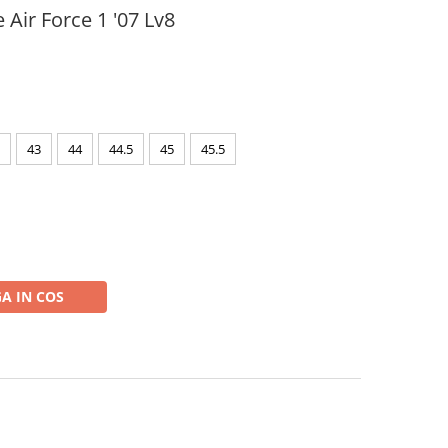
 Air Force 1 '07 Lv8
43
44
44.5
45
45.5
A IN COS