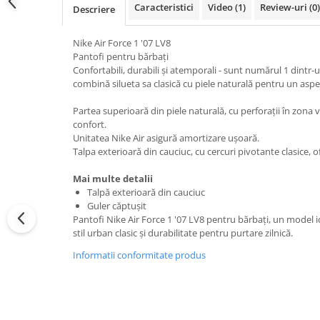
Caracteristici
Video
(1)
Review-uri
(0)
Descriere
Nike Air Force 1 '07 LV8
Pantofi pentru bărbați
Confortabili, durabili și atemporali - sunt numărul 1 dintr-
combină silueta sa clasică cu piele naturală pentru un aspec
Partea superioară din piele naturală, cu perforații în zona vâ
confort.
Unitatea Nike Air asigură amortizare ușoară.
Talpa exterioară din cauciuc, cu cercuri pivotante clasice, of
Mai multe detalii
Talpă exterioară din cauciuc
Guler căptușit
Pantofi Nike Air Force 1 '07 LV8 pentru bărbați, un model 
stil urban clasic și durabilitate pentru purtare zilnică.
Informatii conformitate produs