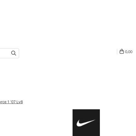
0,00
orce 1 '07 Lv8