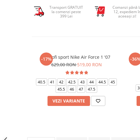
Transport GRATUIT
Comanzi până l
la comenzi peste
12, expediem î
399 Lei
aceeași zi!
Pantofi sport Nike Air Force 1 '07
Pant
-17%
-36
629,00 RON
519,00 RON
40.5
41
42
42.5
43
44
44.5
45
3
45.5
46
47
47.5
VEZI VARIANTE