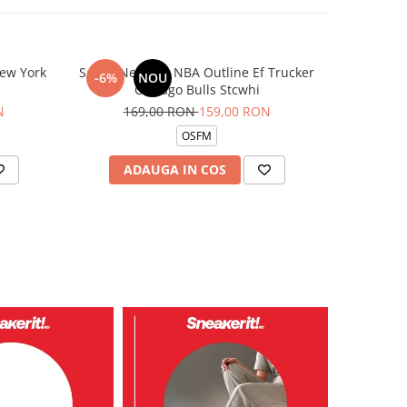
ew York
Sapca New Era NBA Outline Ef Trucker
Sapca Ne
-6%
NOU
-6%
Chicago Bulls Stcwhi
N
169,00 RON
159,00 RON
15
OSFM
ADAUGA IN COS
AD