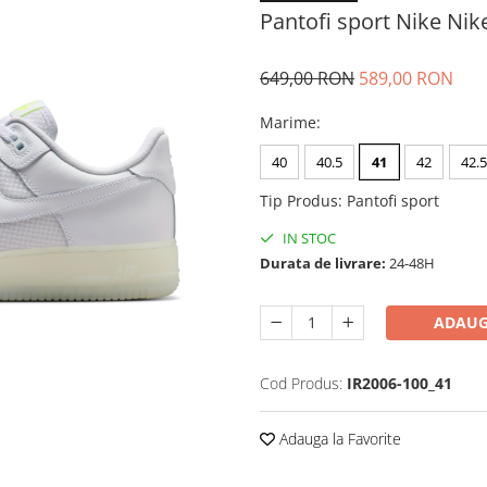
Pantofi sport Nike Nike
649,00 RON
589,00 RON
Marime
:
40
40.5
41
42
42.5
Tip Produs
:
Pantofi sport
IN STOC
Durata de livrare:
24-48H
ADAUG
Cod Produs:
IR2006-100_41
Adauga la Favorite