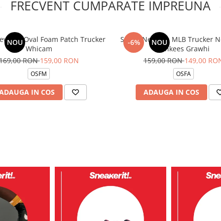
FRECVENT CUMPARATE IMPREUNA
ew Era Oval Foam Patch Trucker
Sapca New Era MLB Trucker N
NOU
-6%
NOU
Whicam
Yankees Grawhi
169,00 RON
159,00 RON
159,00 RON
149,00 RO
OSFM
OSFA
ADAUGA IN COS
ADAUGA IN COS