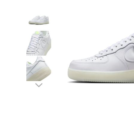
Tricouri copii
Pantaloni lungi copii
Bluze copii
Geci si veste copii
Pantaloni scurti Copii
Accesorii
Ingrijire incaltaminte
Sosete
Sepci
Rucsaci
Caciuli
Genti si borsete