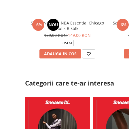
Sapca New Era NBA Essential Chicago
Sapca N
-6%
NOU
-6%
Bulls Blkblk
159,00 RON
149,00 RON
OSFM
ADAUGA IN COS
Categorii care te-ar interesa