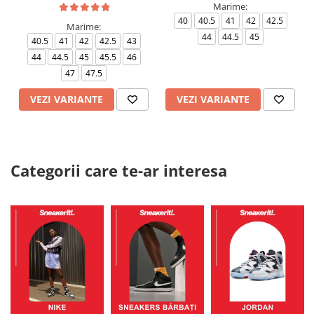
Marime:
40
40.5
41
42
42.5
Marime:
44
44.5
45
40.5
41
42
42.5
43
44
44.5
45
45.5
46
47
47.5
VEZI VARIANTE
VEZI VARIANTE
Categorii care te-ar interesa