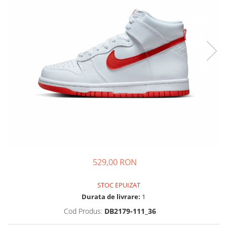
Tricouri copii
Pantaloni lungi copii
Bluze copii
Geci si veste copii
Pantaloni scurti Copii
Accesorii
Ingrijire incaltaminte
Sosete
Sepci
Rucsaci
Caciuli
Genti si borsete
529,00 RON
STOC EPUIZAT
Durata de livrare:
1
Cod Produs:
DB2179-111_36