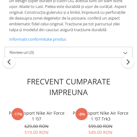
un design super durabil și culori OG, acestia sunt un slam dunk
ușor. Made to Last. Pielea este durabilă și ușor de curățat. Aspect
original. Construcția gulerului și a limbii, împreună cu perforațiile
de deasupra zonei degetelor de la picioare, conferă un aspect
emblematic fidel celui original. Tracțiune pe tot parcursul zilei
talpa și modelul din cauciuc asigură tracțiune durabilă
Informatii conformitate produs
Review-uri
(0)
FRECVENT CUMPARATE
IMPREUNA
Pantofi sport Nike Air Force
Pantofi sport Nike Air Force
-17%
-8%
1 '07
1 '07 Trk3
629,00 RON
599,00 RON
519,00 RON
549,00 RON