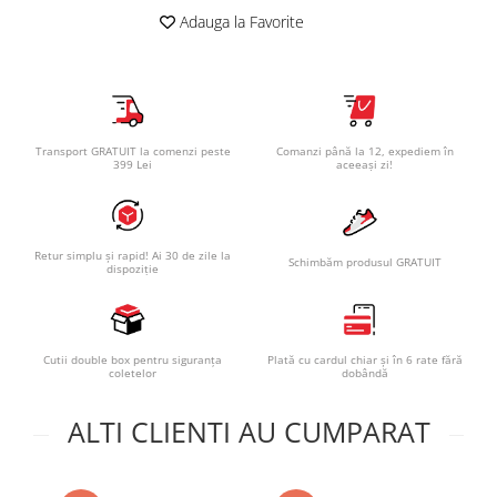
Adauga la Favorite
Transport GRATUIT la comenzi peste
Comanzi până la 12, expediem în
399 Lei
aceeași zi!
Retur simplu și rapid! Ai 30 de zile la
Schimbăm produsul GRATUIT
dispoziție
Cutii double box pentru siguranța
Plată cu cardul chiar și în 6 rate fără
coletelor
dobândă
ALTI CLIENTI AU CUMPARAT