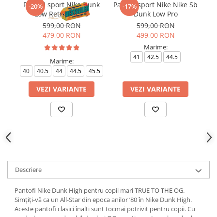
Pantofi sport Nike Dunk
Pantofi sport Nike Nike Sb
-20%
-17%
Low Retro Panda
Dunk Low Pro
599,00 RON
599,00 RON
479,00 RON
499,00 RON
Marime:
41
42.5
44.5
Marime:
40
40.5
44
44.5
45.5
VEZI VARIANTE
VEZI VARIANTE
Descriere
Pantofi Nike Dunk High pentru copii mari TRUE TO THE OG.
Simțiți-vă ca un All-Star din epoca anilor ’80 în Nike Dunk High.
Aceste pantofi clasici înalți sunt tocmai potrivit pentru copii. Cu