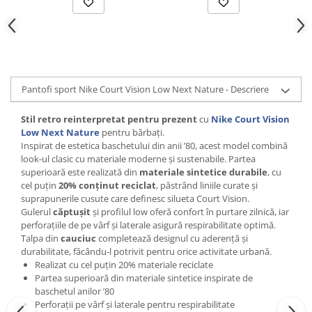
Pantofi sport Nike Court Vision Low Next Nature - Descriere
Stil retro reinterpretat pentru prezent
cu
Nike Court Vision
Low Next Nature
pentru bărbați.
Inspirat de estetica baschetului din anii ’80, acest model combină
look-ul clasic cu materiale moderne și sustenabile. Partea
superioară este realizată din
materiale sintetice durabile
, cu
cel puțin
20% conținut reciclat
, păstrând liniile curate și
suprapunerile cusute care definesc silueta Court Vision.
Gulerul
căptușit
și profilul low oferă confort în purtare zilnică, iar
perforațiile de pe vârf și laterale asigură respirabilitate optimă.
Talpa din
cauciuc
completează designul cu aderență și
durabilitate, făcându-l potrivit pentru orice activitate urbană.
Realizat cu cel puțin 20% materiale reciclate
Partea superioară din materiale sintetice inspirate de
baschetul anilor ’80
Perforații pe vârf și laterale pentru respirabilitate