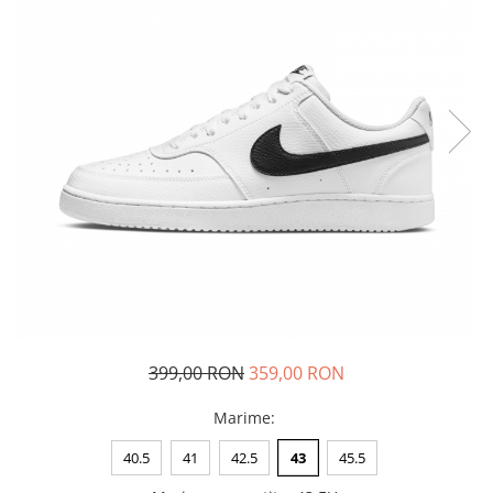
Tricouri copii
Pantaloni lungi copii
Bluze copii
Geci si veste copii
Pantaloni scurti Copii
Accesorii
Ingrijire incaltaminte
Sosete
Sepci
Rucsaci
Caciuli
Genti si borsete
399,00 RON
359,00 RON
Marime
:
40.5
41
42.5
43
45.5