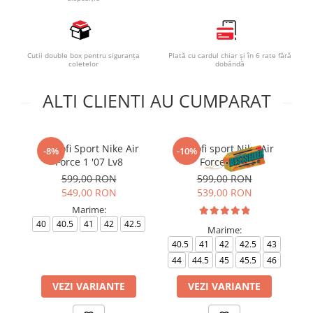
Cutii double box pentru siguranța
Plată cu cardul chiar și în 6 rate fără
coletelor
dobândă
ALTI CLIENTI AU CUMPARAT
Pantofi Sport Nike Air
Pantofi sport Nike Air
-8%
-10%
Force 1 '07 Lv8
Force 1 '07
599,00 RON
599,00 RON
549,00 RON
539,00 RON
Marime:
40
40.5
41
42
42.5
Marime:
40.5
41
42
42.5
43
44
44.5
45
45.5
46
VEZI VARIANTE
VEZI VARIANTE