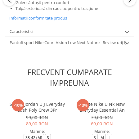
Guler căptușit pentru confort
Talpă exterioară din cauciuc pentru tracțiune
Informatii conformitate produs
Caracteristici
Pantofi sport Nike Court Vision Low Next Nature - Review-uri
(1)
FRECVENT CUMPARATE
IMPREUNA
Sosete Jordan U J Everyday
Sosete Nike U Nk Nsw
-10%
-13%
Cush Poly Crew 3Pr
Everyday Essential An
99,00 RON
79,00 RON
89,00 RON
69,00 RON
Marime:
Marime:
38-42 (M)
S
S
M
L