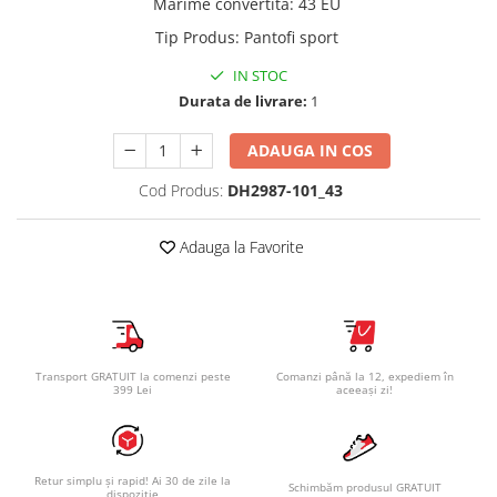
Marime convertita
:
43 EU
Tip Produs
:
Pantofi sport
IN STOC
Durata de livrare:
1
ADAUGA IN COS
Cod Produs:
DH2987-101_43
Adauga la Favorite
Transport GRATUIT la comenzi peste
Comanzi până la 12, expediem în
399 Lei
aceeași zi!
Retur simplu și rapid! Ai 30 de zile la
Schimbăm produsul GRATUIT
dispoziție