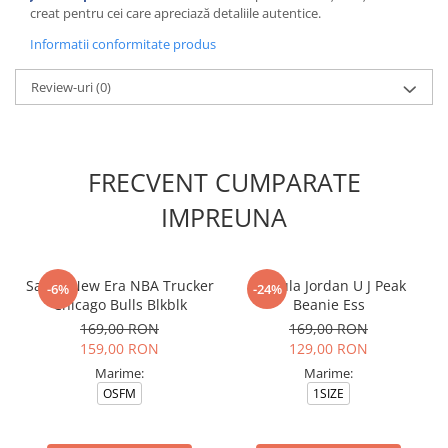
creat pentru cei care apreciază detaliile autentice.
Informatii conformitate produs
Review-uri
(0)
FRECVENT CUMPARATE
IMPREUNA
Sapca New Era NBA Trucker
Caciula Jordan U J Peak
-6%
-24%
Chicago Bulls Blkblk
Beanie Ess
169,00 RON
169,00 RON
159,00 RON
129,00 RON
Marime:
Marime:
OSFM
1SIZE