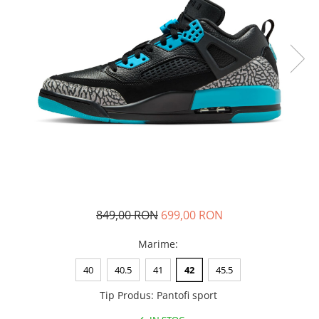
Tricouri copii
Pantaloni lungi copii
Bluze copii
Geci si veste copii
Pantaloni scurti Copii
Accesorii
Ingrijire incaltaminte
Sosete
Sepci
Rucsaci
Caciuli
849,00 RON
699,00 RON
Genti si borsete
Marime
:
40
40.5
41
42
45.5
Tip Produs
:
Pantofi sport