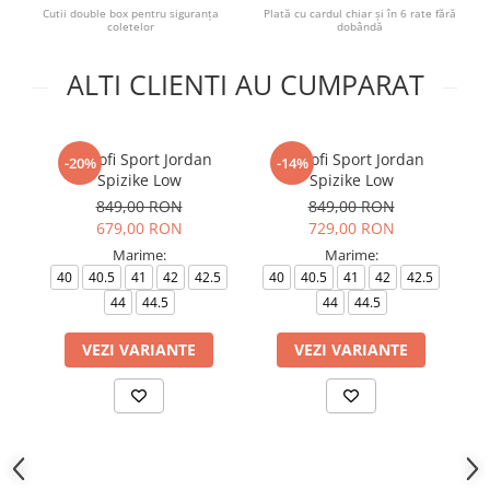
Cutii double box pentru siguranța
Plată cu cardul chiar și în 6 rate fără
coletelor
dobândă
ALTI CLIENTI AU CUMPARAT
Pantofi Sport Jordan
Pantofi Sport Jordan
-20%
-14%
Spizike Low
Spizike Low
849,00 RON
849,00 RON
679,00 RON
729,00 RON
Marime:
Marime:
40
40.5
41
42
42.5
40
40.5
41
42
42.5
44
44.5
44
44.5
VEZI VARIANTE
VEZI VARIANTE