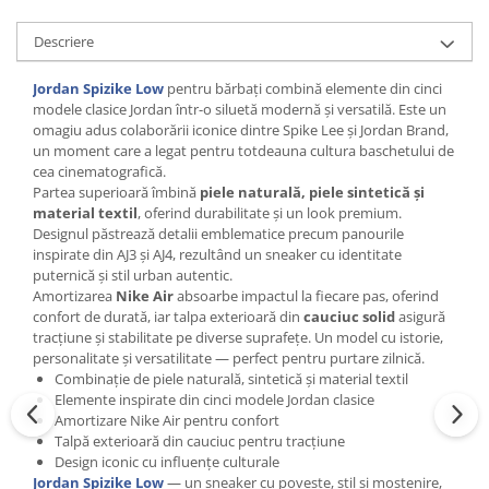
Descriere
Jordan Spizike Low
pentru bărbați combină elemente din cinci
modele clasice Jordan într-o siluetă modernă și versatilă. Este un
omagiu adus colaborării iconice dintre Spike Lee și Jordan Brand,
un moment care a legat pentru totdeauna cultura baschetului de
cea cinematografică.
Partea superioară îmbină
piele naturală, piele sintetică și
material textil
, oferind durabilitate și un look premium.
Designul păstrează detalii emblematice precum panourile
inspirate din AJ3 și AJ4, rezultând un sneaker cu identitate
puternică și stil urban autentic.
Amortizarea
Nike Air
absoarbe impactul la fiecare pas, oferind
confort de durată, iar talpa exterioară din
cauciuc solid
asigură
tracțiune și stabilitate pe diverse suprafețe. Un model cu istorie,
personalitate și versatilitate — perfect pentru purtare zilnică.
Combinație de piele naturală, sintetică și material textil
Elemente inspirate din cinci modele Jordan clasice
Amortizare Nike Air pentru confort
Talpă exterioară din cauciuc pentru tracțiune
Design iconic cu influențe culturale
Jordan Spizike Low
— un sneaker cu poveste, stil și moștenire,