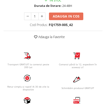
IN STOC
Durata de livrare:
24-48H
ADAUGA IN COS
Cod Produs:
FQ1759-005_42
Adauga la Favorite
Transport GRATUIT la comenzi peste
Comanzi până la 12, expediem în
399 Lei
aceeași zi!
Retur simplu și rapid! Ai 30 de zile la
Schimbăm produsul GRATUIT
dispoziție