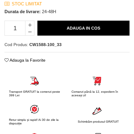
STOC LIMITAT
Durata de livrare:
24-48H
ADAUGA IN COS
Cod Produs:
CW1588-100_33
Adauga la Favorite
Transport GRATUIT la comenzi peste
Comanzi până la 12, expediem în
399 Lei
aceeași zi!
Retur simplu și rapid! Ai 30 de zile la
Schimbăm produsul GRATUIT
dispoziție