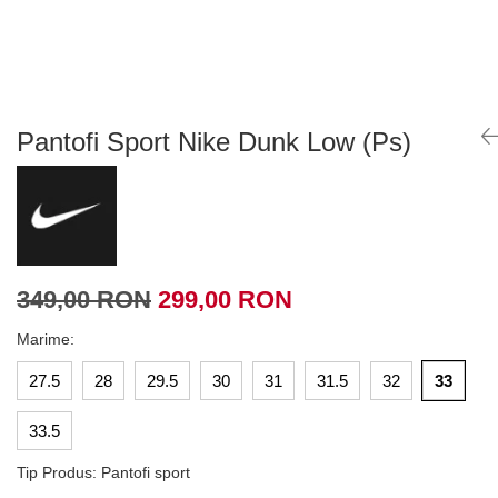
Tricouri copii
Pantaloni lungi copii
Bluze copii
Geci si veste copii
Pantaloni scurti Copii
Pantofi Sport Nike Dunk Low (Ps)
Accesorii
Ingrijire incaltaminte
Sosete
Sepci
Rucsaci
349,00 RON
299,00 RON
Caciuli
Genti si borsete
Marime
:
27.5
28
29.5
30
31
31.5
32
33
33.5
Tip Produs
:
Pantofi sport