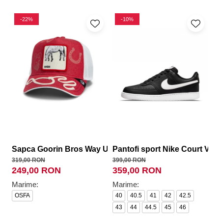
-22%
-10%
Sapca Goorin Bros Way Up
Pantofi sport Nike Court Vis
C
319,00 RON
399,00 RON
99
249,00 RON
359,00 RON
8
Marime:
Marime:
M
OSFA
40
40.5
41
42
42.5
U
43
44
44.5
45
46