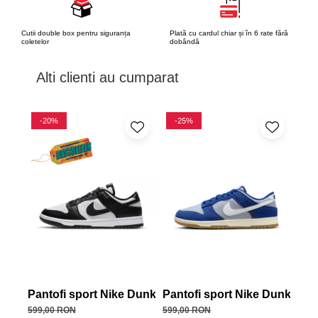
Cutii double box pentru siguranța
Plată cu cardul chiar și în 6 rate fără
coletelor
dobândă
Alti clienti au cumparat
-20%
-25%
-
Pantofi sport Nike Dunk Low Retro Panda
Pantofi sport Nike Dunk Low
Pan
599,00 RON
599,00 RON
699,