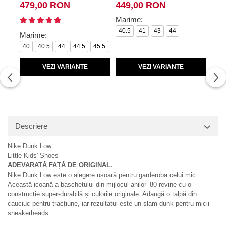
479,00 RON
449,00 RON
49
Marime:
Mar
40.5
41
43
44
40
Marime:
43
40
40.5
44
44.5
45.5
VEZI VARIANTE
VEZI VARIANTE
Descriere
Nike Dunk Low
Little Kids' Shoes
ADEVARATĂ FAȚĂ DE ORIGINAL.
Nike Dunk Low este o alegere ușoară pentru garderoba celui mic.
Această icoană a baschetului din mijlocul anilor ’80 revine cu o
construcție super‑durabilă și culorile originale. Adaugă o talpă din
cauciuc pentru tracțiune, iar rezultatul este un slam dunk pentru micii
sneakerheads.