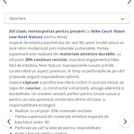
Descriere
Stil clasic reinterpretat pentru prezent
cu
Nike Court Vision
Low Next Nature
pentru femei.
Inspirat de estetica baschetului din anii ’80, acest model aduce un
look retro modernizat prin materiale sustenabile. Partea
superioară este realizată din
materiale sintetice durabile
, cu
cel puțin
20% conținut reciclat
, marcând angajamentul Nike
față de inițiativa
Next Nature
. Suprapunerile cusute și liniile
curate oferă un aspect premium, în timp ce perforațiile de pe vârf
și laterale asigură respirabilitate optimă.
Gulerul
căptușit
și profilul low oferă confort în purtare zilnică, iar
talpa din
cauciuc
, cu construcție vulcanizată, adaugă aderență și
durabilitate. Un sneaker versatil, perfect pentru ținute casual și
pentru cei care apreciază combinația dintre stil clasic și
responsabilitate ecologică.
Realizat cu cel puțin 20% materiale reciclate
Partea superioară din materiale sintetice inspirate de
baschetul anilor ’80
Perforații pe vârf și laterale pentru respirabilitate
Guler căptușit pentru confort