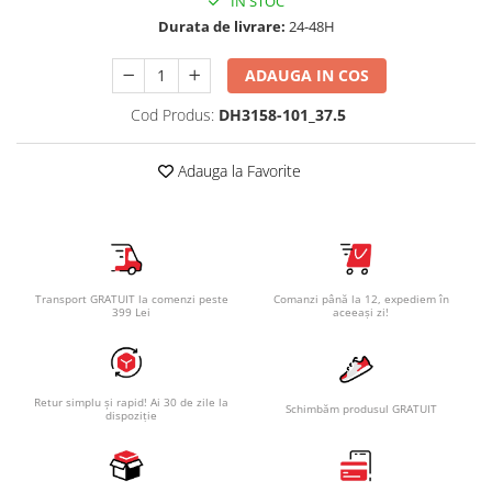
IN STOC
Durata de livrare:
24-48H
ADAUGA IN COS
Cod Produs:
DH3158-101_37.5
Adauga la Favorite
Transport GRATUIT la comenzi peste
Comanzi până la 12, expediem în
399 Lei
aceeași zi!
Retur simplu și rapid! Ai 30 de zile la
Schimbăm produsul GRATUIT
dispoziție