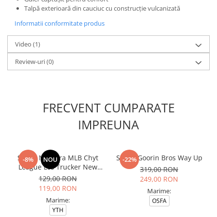
Talpă exterioară din cauciuc cu construcție vulcanizată
Informatii conformitate produs
Video
(1)
Review-uri
(0)
FRECVENT CUMPARATE
IMPREUNA
Sapca New Era MLB Chyt
Sapca Goorin Bros Way Up
-8%
NOU
-22%
League Ess Trucker New
319,00 RON
York Yankees Rabosb
129,00 RON
249,00 RON
119,00 RON
Marime:
Marime:
OSFA
YTH