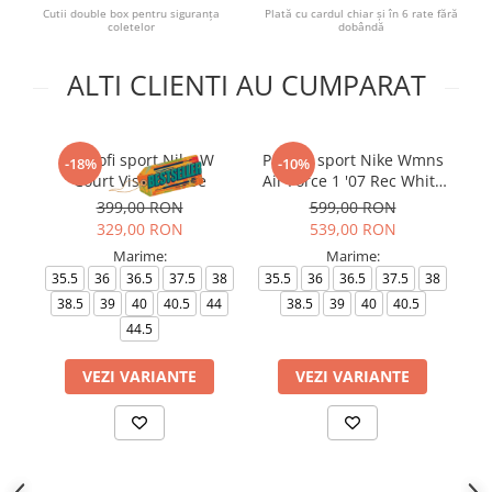
Cutii double box pentru siguranța
Plată cu cardul chiar și în 6 rate fără
coletelor
dobândă
ALTI CLIENTI AU CUMPARAT
Pantofi sport Nike W
Pantofi sport Nike Wmns
-18%
-10%
Court Vision Lo Be
Air Force 1 '07 Rec White
W
Black
399,00 RON
599,00 RON
329,00 RON
539,00 RON
Marime:
Marime:
35.5
36
36.5
37.5
38
35.5
36
36.5
37.5
38
38.5
39
40
40.5
44
38.5
39
40
40.5
44.5
VEZI VARIANTE
VEZI VARIANTE