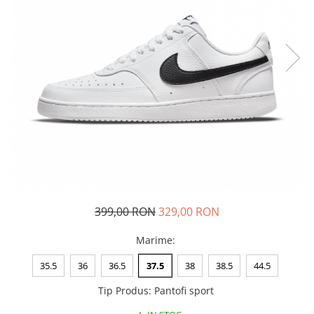
Tricouri copii
Pantaloni lungi copii
Bluze copii
Geci si veste copii
Pantaloni scurti Copii
Accesorii
Ingrijire incaltaminte
Sosete
Sepci
Rucsaci
Caciuli
399,00 RON
329,00 RON
Genti si borsete
Marime
:
35.5
36
36.5
37.5
38
38.5
44.5
Tip Produs
:
Pantofi sport