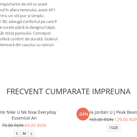
importante de stil cu acest
rul în afara terenului, acest AF1
tru un stil pur și simplu.
i '80, adaugă confortul pe care îl
le curate până la designul talpii,
ecât sticla panoului. Conceput
 oferă confort de durată. Gulerul
xterioară din cauciuc cu cercuri
FRECVENT CUMPARATE IMPREUNA
ete Nike U Nk Nsw Everyday
Caciula Jordan U J Peak Bean
-24%
Essential An
169,00 RON
129,00 RO
79,00 RON
69,00 RON
1SIZE
S
M
L