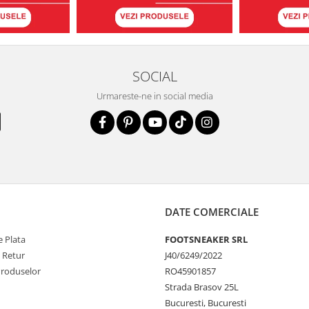
SOCIAL
Urmareste-ne in social media
DATE COMERCIALE
 Plata
FOOTSNEAKER SRL
e Retur
J40/6249/2022
Produselor
RO45901857
Strada Brasov 25L
Bucuresti, Bucuresti