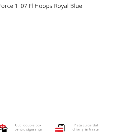
Force 1 '07 Fl Hoops Royal Blue
Cutii double box
Plată cu cardul
pentru siguranța
chiar și în 6 rate