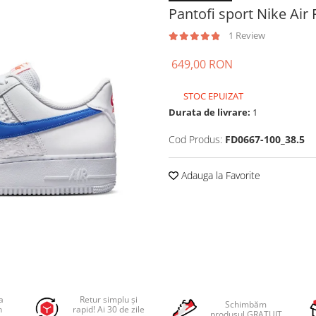
Pantofi sport Nike Air 
1 Review
649,00 RON
STOC EPUIZAT
Durata de livrare:
1
Cod Produs:
FD0667-100_38.5
Adauga la Favorite
a
Retur simplu și
Schimbăm
n
rapid! Ai 30 de zile
produsul GRATUIT