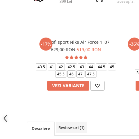
399 Lei
aceeași zi!
Pantofi sport Nike Air Force 1 '07
Pant
-17%
-36
629,00 RON
519,00 RON
40.5
41
42
42.5
43
44
44.5
45
3
45.5
46
47
47.5
VEZI VARIANTE
Review-uri
(1)
Descriere