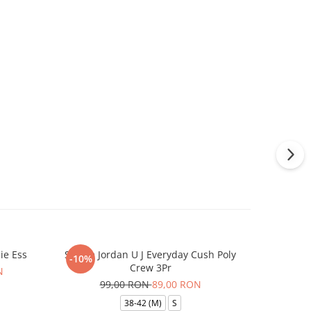
ie Ess
Sosete Jordan U J Everyday Cush Poly
Caciula N
-10%
-17%
Crew 3Pr
N
99,00 RON
89,00 RON
1
38-42 (M)
S