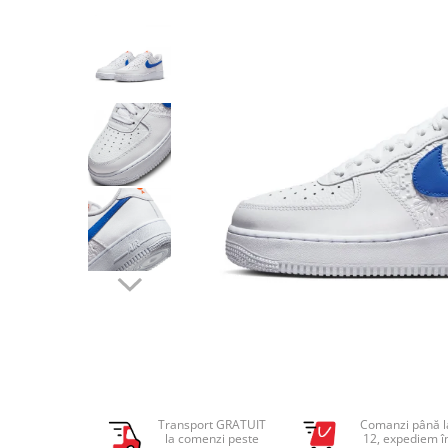
Tricouri copii
Pantaloni lungi copii
Bluze copii
Geci si veste copii
Pantaloni scurti Copii
Accesorii
Ingrijire incaltaminte
Sosete
Sepci
Rucsaci
Caciuli
Genti si borsete
Transport GRATUIT
Comanzi până l
la comenzi peste
12, expediem î