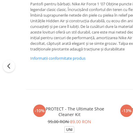
Pantofi pentru bărbați. Nike Air Force 1 '07 Obține puncte 
legendar clasic clasic. Încrucișând confortul din teren cu fle
îmbină suprapunerile netede din piele cu pielea în relief pen
Unitățile Hidden Air și construcția durabilă, cu ecou din ani
cunoașteți și pe care îl iubiți. De la cusături dure la materia
aceste lovituri oferă un stil durabil, care este mai neted d
inițial pentru cercuri de performanță, amortizarea Nike Air
decoltat, căptușit arată elegant și se simte grozav. Talpa e
tradiționale pivotante adaugă tracțiune și durabilitate
Informatii conformitate produs
CREP PROTECT - The Ultimate Shoe
Sos
-10%
-13%
Cleaner Kit
99,00 RON
89,00 RON
UNI