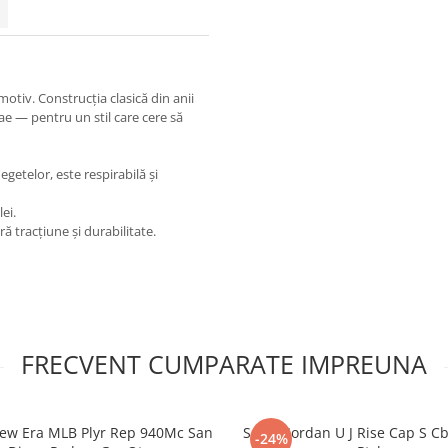
otiv. Construcția clasică din anii
ae — pentru un stil care cere să
egetelor, este respirabilă și
ei.
ră tracțiune și durabilitate.
FRECVENT CUMPARATE IMPREUNA
ew Era MLB Plyr Rep 940Mc San
Sapca Jordan U J Rise Cap S Cb
-24%