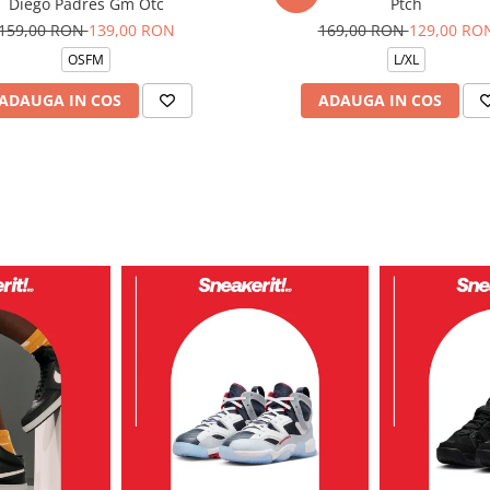
Diego Padres Gm Otc
Ptch
159,00 RON
139,00 RON
169,00 RON
129,00 RO
OSFM
L/XL
ADAUGA IN COS
ADAUGA IN COS