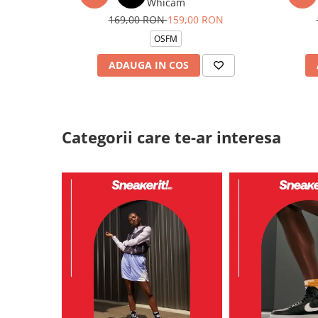
Whicam
169,00 RON
159,00 RON
OSFM
ADAUGA IN COS
Categorii care te-ar interesa