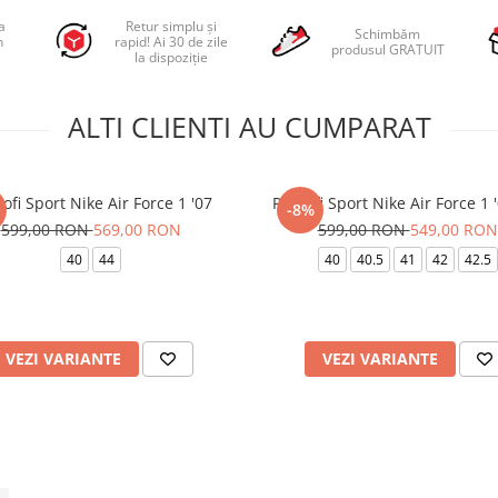
a
Retur simplu și
Schimbăm
n
rapid! Ai 30 de zile
produsul GRATUIT
la dispoziție
ALTI CLIENTI AU CUMPARAT
ofi Sport Nike Air Force 1 '07
Pantofi Sport Nike Air Force 1 
-8%
599,00 RON
569,00 RON
599,00 RON
549,00 RON
40
44
40
40.5
41
42
42.5
VEZI VARIANTE
VEZI VARIANTE