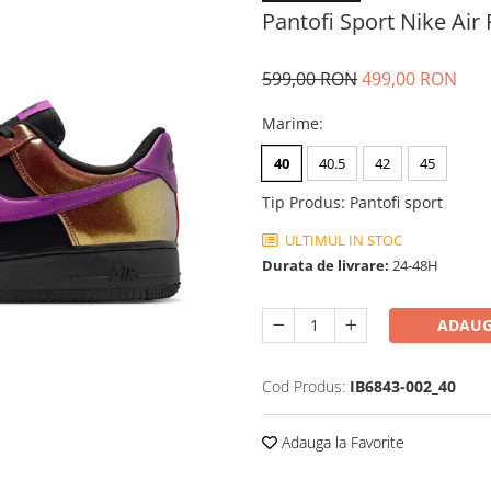
Pantofi Sport Nike Air 
599,00 RON
499,00 RON
Marime
:
40
40.5
42
45
Tip Produs
:
Pantofi sport
ULTIMUL IN STOC
Durata de livrare:
24-48H
ADAUG
Cod Produs:
IB6843-002_40
Adauga la Favorite