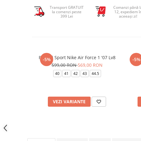
Transport GRATUIT
Comanzi până l
la comenzi peste
12, expediem î
399 Lei
aceeași zi!
Pantofi Sport Nike Air Force 1 '07 Lv8
Pant
-5%
-5%
599,00 RON
569,00 RON
40
41
42
43
44.5
VEZI VARIANTE