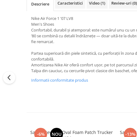
Caracteristici
Video
(1)
Review-uri
(0)
Descriere
Nike Air Force 1 '07 LV8
Men's Shoes
Confortabil, durabil și atemporal: este numărul unu cu un m
’80 se combină cu detalii îndrăznețe — doar uită‑te la dubr
fie remarcat.
Partea superioară din piele sintetică, cu perforații în zona d
confortabilă.
Amortizarea Nike Air oferă confort ușor, pe tot parcursul zil
Talpa din cauciuc, cu cercurile pivot clasice din baschet, ofe
Informatii conformitate produs
Sapca New Era Oval Foam Patch Trucker
Sapca N
-6%
NOU
-13%