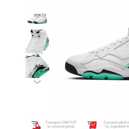
Tricouri copii
Pantaloni lungi copii
Bluze copii
Geci si veste copii
Pantaloni scurti Copii
Accesorii
Ingrijire incaltaminte
Sosete
Sepci
Rucsaci
Caciuli
Genti si borsete
Transport GRATUIT
Comanzi până l
la comenzi peste
12, expediem î