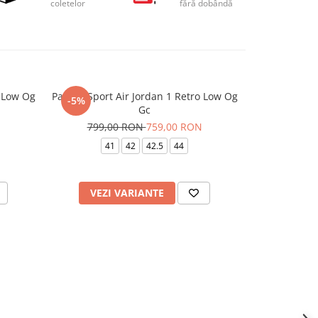
coletelor
fără dobândă
o Low Og
Pantofi Sport Air Jordan 1 Retro Low Og
Pantofi Sport
-5%
-20%
Gc
799,
799,00 RON
759,00 RON
40
40.5
41
41
42
42.5
44
VEZI VARIANTE
VEZI