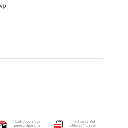
Mvp
Cutii double box
Plată cu cardul
pentru siguranța
chiar și în 6 rate