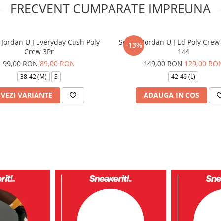
FRECVENT CUMPARATE IMPREUNA
 Jordan U J Everyday Cush Poly
Sosete Jordan U J Ed Poly Crew 
-13%
Crew 3Pr
144
99,00 RON
89,00 RON
149,00 RON
129,00 RO
38-42 (M)
S
42-46 (L)
VEZI VARIANTE
ADAUGA IN COS