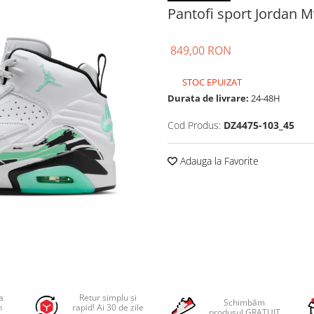
Pantofi sport Jordan 
849,00 RON
STOC EPUIZAT
Durata de livrare:
24-48H
Cod Produs:
DZ4475-103_45
Adauga la Favorite
a
Retur simplu și
Schimbăm
n
rapid! Ai 30 de zile
produsul GRATUIT