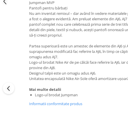
Jumpman MVP
Pantofi pentru bărbați
Nu am inventat remixul – dar având în vedere materialele p
a fost o alegere evidentă. Am preluat elemente din AJ6, AJ7
pantof complet nou care celebrează prima serie de trei titlu
detalii din piele, textil și nubuck, acești pantofi onorează u
să-ți creezi propriul.
Partea superioară este un amestec de elemente din AJ6 și AJ
suprapunerea modificată fac referire la AJ6, în timp ce căp
omagiu adus AJ7.
Logo-ul brodat Nike Air de pe călcâi face referire la AJ6, iar 
provine din AJ8.
Designul talpii este un omagiu adus AJ6.
Unitatea encapsulată Nike Air-Sole oferă amortizare ușoar
Mai multe detalii
Logo-ul brodat Jumpman
Informatii conformitate produs