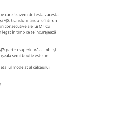
e care le avem de testat, acesta
 și AJ8, transformându-le într-un
ri consecutive ale lui MJ. Cu
n legat în timp ce te încurajează
7: partea superioară a limbii și
tușeala semi-bootie este un
detaliul modelat al călcâiului
ă.