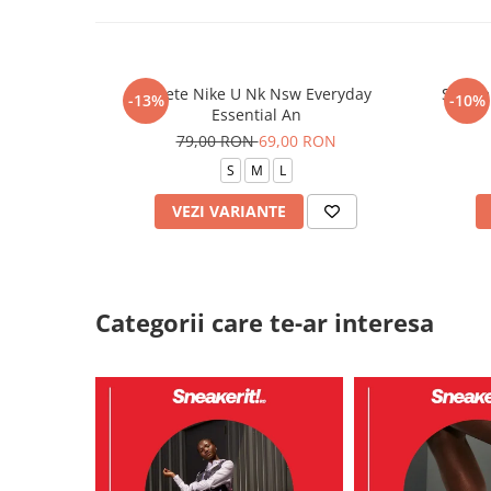
Sosete Nike U Nk Nsw Everyday
Sosete
-13%
-10%
Essential An
79,00 RON
69,00 RON
S
M
L
VEZI VARIANTE
Categorii care te-ar interesa