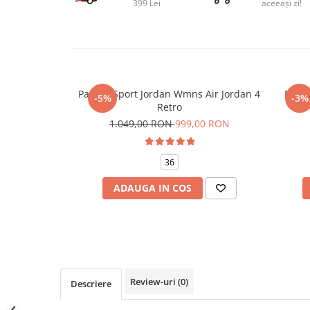
399 Lei
aceeași zi!
Pantofi Sport Jordan Wmns Air Jordan 4
Panto
-5%
-3%
Retro
1.049,00 RON
999,00 RON
36
ADAUGA IN COS
Review-uri
(0)
Descriere