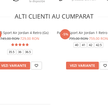
la dispoziție
ALTI CLIENTI AU CUMPARAT
fi Sport Air Jordan 4 Retro (Gs)
Pantofi Sport Air Jordan 1 Retr
-5%
749,00 RON
729,00 RON
799,00 RON
759,00 RON
40
41
42
42.5
35.5
36
36.5
VEZI VARIANTE
VEZI VARIANTE