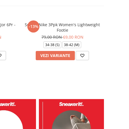
Jor 6Pr -
Sosete Nike 3Ppk Women's Lightweight
Sosete Ni
-13%
-13%
Footie
7
N
79,00 RON
69,00 RON
34-38 (S)
38-42 (M)
VEZI VARIANTE
V