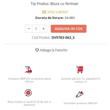
Tip Produs
:
Bluza cu fermoar
STOC LIMITAT
Durata de livrare:
24-48H
ADAUGA IN COS
Cod Produs:
DV9783-063_S
Adauga la Favorite
Transport GRATUIT la comenzi peste
Comanzi până la 12, expediem în
399 Lei
aceeași zi!
Retur simplu și rapid! Ai 30 de zile la
Schimbăm produsul GRATUIT
dispoziție