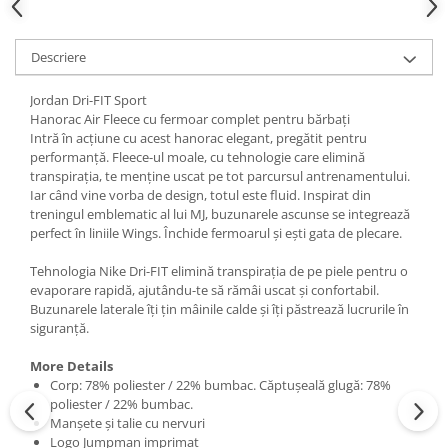
Descriere
Jordan Dri-FIT Sport
Hanorac Air Fleece cu fermoar complet pentru bărbați
Intră în acțiune cu acest hanorac elegant, pregătit pentru
performanță. Fleece-ul moale, cu tehnologie care elimină
transpirația, te menține uscat pe tot parcursul antrenamentului.
Iar când vine vorba de design, totul este fluid. Inspirat din
treningul emblematic al lui MJ, buzunarele ascunse se integrează
perfect în liniile Wings. Închide fermoarul și ești gata de plecare.
Tehnologia Nike Dri-FIT elimină transpirația de pe piele pentru o
evaporare rapidă, ajutându-te să rămâi uscat și confortabil.
Buzunarele laterale îți țin mâinile calde și îți păstrează lucrurile în
siguranță.
More Details
Corp: 78% poliester / 22% bumbac. Căptușeală glugă: 78%
poliester / 22% bumbac.
Manșete și talie cu nervuri
Logo Jumpman imprimat