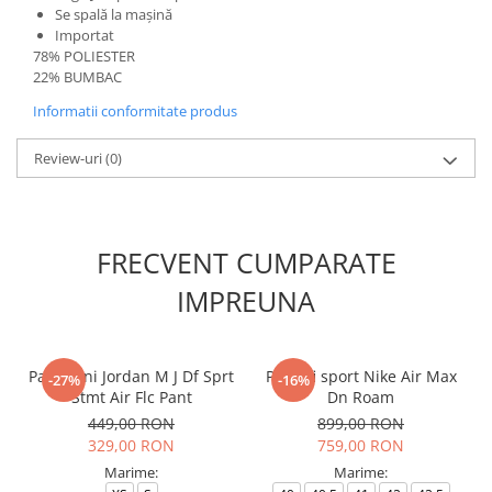
Se spală la mașină
Importat
78% POLIESTER
22% BUMBAC
Informatii conformitate produs
Review-uri
(0)
FRECVENT CUMPARATE
IMPREUNA
Pantaloni Jordan M J Df Sprt
Pantofi sport Nike Air Max
-27%
-16%
Stmt Air Flc Pant
Dn Roam
449,00 RON
899,00 RON
329,00 RON
759,00 RON
Marime:
Marime: