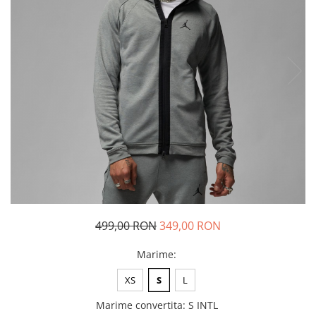
Tricouri copii
Pantaloni lungi copii
Bluze copii
Geci si veste copii
Pantaloni scurti Copii
Accesorii
Ingrijire incaltaminte
Sosete
Sepci
Rucsaci
Caciuli
Genti si borsete
499,00 RON
349,00 RON
Marime
:
XS
S
L
Marime convertita
:
S INTL