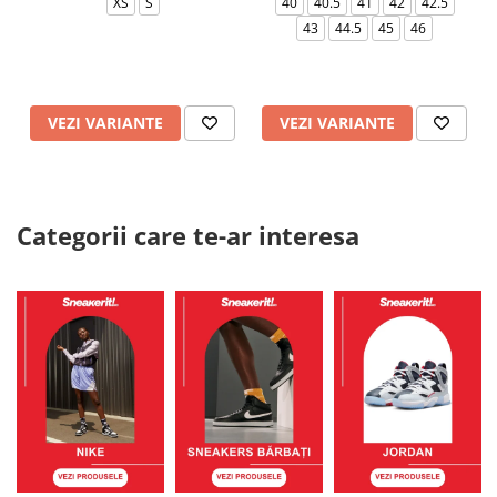
XS
S
40
40.5
41
42
42.5
43
44.5
45
46
VEZI VARIANTE
VEZI VARIANTE
Categorii care te-ar interesa