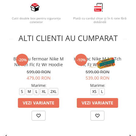
Cutii double box pentru siguranța
Plată cu cardul chiar și în 6 rate fără
coletelor
dobândă
ALTI CLIENTI AU CUMPARAT
Bluza cu fermoar Nike M
Hanorac Nike M Nk Tch
Bl
-20%
-10%
Nk Tch Flc Fz Wr Hoodie
Flc Fz Wr Hoodie
Te
599,00 RON
599,00 RON
479,00 RON
539,00 RON
Marime:
Marime:
S
M
L
XL
2XL
XS
L
VEZI VARIANTE
VEZI VARIANTE