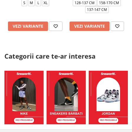
S
M
L
XL
128-137 CM
158-170 CM
137-147 CM
VEZI VARIANTE
VEZI VARIANTE
Categorii care te-ar interesa