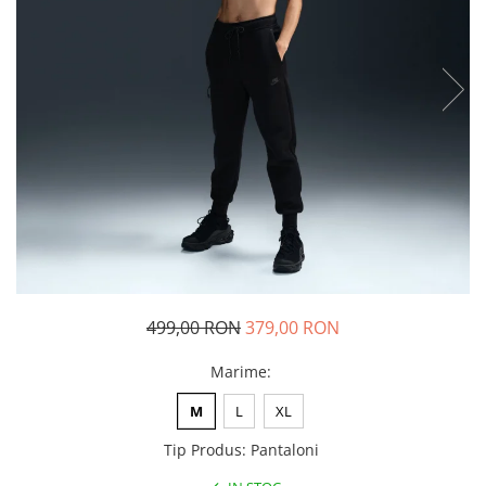
Tricouri copii
Pantaloni lungi copii
Bluze copii
Geci si veste copii
Pantaloni scurti Copii
Accesorii
Ingrijire incaltaminte
Sosete
Sepci
Rucsaci
Caciuli
499,00 RON
379,00 RON
Genti si borsete
Marime
:
M
L
XL
Tip Produs
:
Pantaloni