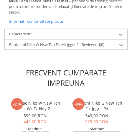
Nike Tech Fleece pentru femei
– pantaloni de trening perfecți
pentru confort modern, stil relaxat și libertate de mișcare în orice
sezon.
Informatii conformitate produs
Caracteristici
Pantaloni Nike W Nsw Tch Flc Mr Jgger 2 - Review-uri
(0)
FRECVENT CUMPARATE
IMPREUNA
Hanorac Nike W Nsw Tch
Pantaloni Nike G Nsw Tch
-25%
-34%
Flc Wr Fz Hdy 2
Flc Jggr - Pd
599,00 RON
349,00 RON
449,00 RON
229,00 RON
Marime:
Marime: