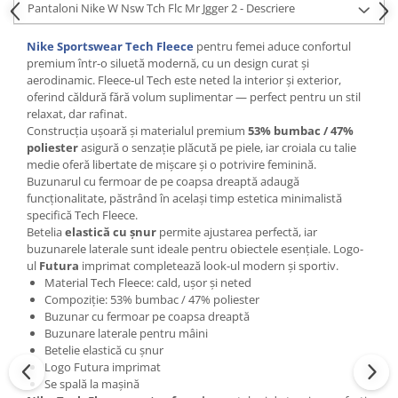
Pantaloni Nike W Nsw Tch Flc Mr Jgger 2 - Descriere
Nike Sportswear Tech Fleece
pentru femei aduce confortul
premium într-o siluetă modernă, cu un design curat și
aerodinamic. Fleece‑ul Tech este neted la interior și exterior,
oferind căldură fără volum suplimentar — perfect pentru un stil
relaxat, dar rafinat.
Construcția ușoară și materialul premium
53% bumbac / 47%
poliester
asigură o senzație plăcută pe piele, iar croiala cu talie
medie oferă libertate de mișcare și o potrivire feminină.
Buzunarul cu fermoar de pe coapsa dreaptă adaugă
funcționalitate, păstrând în același timp estetica minimalistă
specifică Tech Fleece.
Betelia
elastică cu șnur
permite ajustarea perfectă, iar
buzunarele laterale sunt ideale pentru obiectele esențiale. Logo-
ul
Futura
imprimat completează look-ul modern și sportiv.
Material Tech Fleece: cald, ușor și neted
Compoziție: 53% bumbac / 47% poliester
Buzunar cu fermoar pe coapsa dreaptă
Buzunare laterale pentru mâini
Betelie elastică cu șnur
Logo Futura imprimat
Se spală la mașină