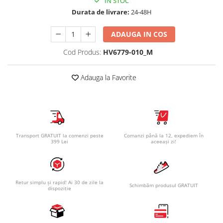
IN STOC
Durata de livrare:
24-48H
ADAUGA IN COS
Cod Produs:
HV6779-010_M
Adauga la Favorite
Transport GRATUIT la comenzi peste
Comanzi până la 12, expediem în
399 Lei
aceeași zi!
Retur simplu și rapid! Ai 30 de zile la
Schimbăm produsul GRATUIT
dispoziție