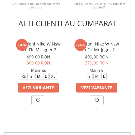
Cutii double box pentru siguranța
Plată cu cardul chiar și în 6 rate fără
coletelor
dobândă
ALTI CLIENTI AU CUMPARAT
Pantaloni Nike W Nsw
Pantaloni Nike W Nsw
Bl
-38%
-24%
Tch Flc Mr Jgger 2
Tch Flc Mr Jgger 2
499,00 RON
499,00 RON
309,00 RON
379,00 RON
Marime:
Marime:
XS
S
M
L
XL
S
M
L
VEZI VARIANTE
VEZI VARIANTE