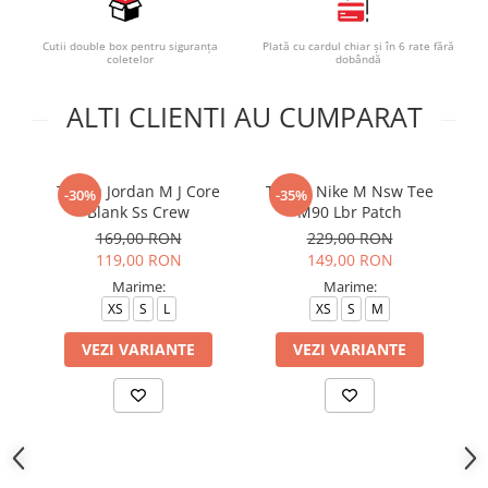
Cutii double box pentru siguranța
Plată cu cardul chiar și în 6 rate fără
coletelor
dobândă
ALTI CLIENTI AU CUMPARAT
Tricou Jordan M J Core
Tricou Nike M Nsw Tee
T
-30%
-35%
Blank Ss Crew
M90 Lbr Patch
169,00 RON
229,00 RON
119,00 RON
149,00 RON
Marime:
Marime:
XS
S
L
XS
S
M
VEZI VARIANTE
VEZI VARIANTE