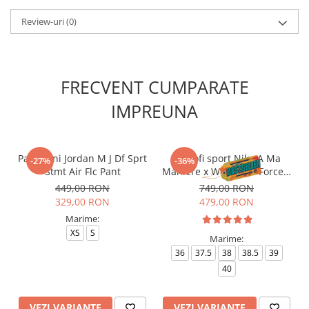
Review-uri
(0)
FRECVENT CUMPARATE
IMPREUNA
Pantaloni Jordan M J Df Sprt
Pantofi sport Nike A Ma
-27%
-36%
Stmt Air Flc Pant
Maniere x Wmns Air Force 1
Low 07
449,00 RON
749,00 RON
329,00 RON
479,00 RON
Marime:
XS
S
Marime:
36
37.5
38
38.5
39
40
VEZI VARIANTE
VEZI VARIANTE