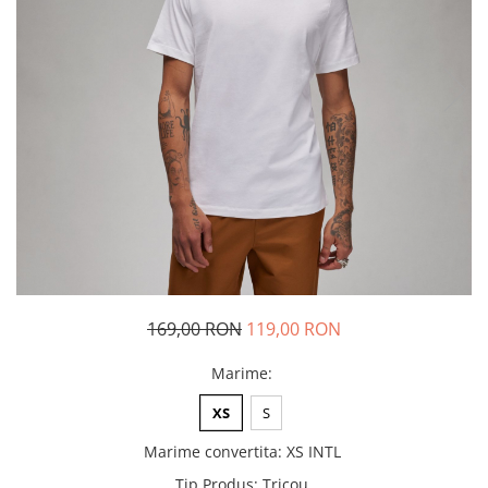
Tricouri copii
Pantaloni lungi copii
Bluze copii
Geci si veste copii
Pantaloni scurti Copii
Accesorii
Ingrijire incaltaminte
Sosete
Sepci
Rucsaci
Caciuli
169,00 RON
119,00 RON
Genti si borsete
Marime
:
XS
S
Marime convertita
:
XS INTL
Tip Produs
:
Tricou