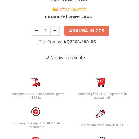
STOC LIMITAT
Durata de livrare:
24-48H
ADAUGA IN COS
Cod Produs:
AQ2366-100_XS
Adauga la Favorite
Transport GRATUIT la comenzi peste
Comanzi până la 12, expediem în
399 Lei
aceeași zi!
Retur simplu și rapid! Ai 30 de zile la
Schimbăm produsul GRATUIT
dispoziție