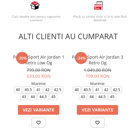
Cutii double box pentru siguranța
Plată cu cardul chiar și în 6 rate fără
coletelor
dobândă
ALTI CLIENTI AU CUMPARAT
Pantofi Sport Air Jordan 1
Pantofi Sport Air Jordan 3
Pa
-20%
-24%
Retro Low Og
Retro Og
799,00 RON
1.049,00 RON
639,00 RON
799,00 RON
Marime:
Marime:
40
40.5
41
42
42.5
40
40.5
41
42
42.5
43
44
44.5
45
43
44
44.5
45
VEZI VARIANTE
VEZI VARIANTE