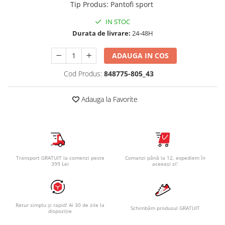
Tip Produs
:
Pantofi sport
IN STOC
Durata de livrare:
24-48H
ADAUGA IN COS
Cod Produs:
848775-805_43
Adauga la Favorite
Transport GRATUIT la comenzi peste
Comanzi până la 12, expediem în
399 Lei
aceeași zi!
Retur simplu și rapid! Ai 30 de zile la
Schimbăm produsul GRATUIT
dispoziție