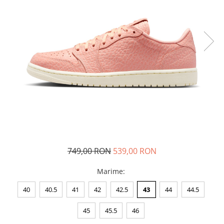
Tricouri copii
Pantaloni lungi copii
Bluze copii
Geci si veste copii
Pantaloni scurti Copii
Accesorii
Ingrijire incaltaminte
Sosete
Sepci
Rucsaci
Caciuli
749,00 RON
539,00 RON
Genti si borsete
Marime
:
40
40.5
41
42
42.5
43
44
44.5
45
45.5
46