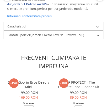
Air Jordan 1 Retro Low NS
– un sneaker cu moștenire, stil curat
și execuție premium, perfect pentru garderoba modernă.
Informatii conformitate produs
Caracteristici
Pantofi Sport Air Jordan 1 Retro Low Ns - Review-uri
(0)
FRECVENT CUMPARATE
IMPREUNA
Sapca Goorin Bros Deadly
CREP PROTECT - The
-15%
-10%
Mini
Ultimate Shoe Cleaner Kit
199,00 RON
99,00 RON
169,00 RON
89,00 RON
Marime:
Marime: