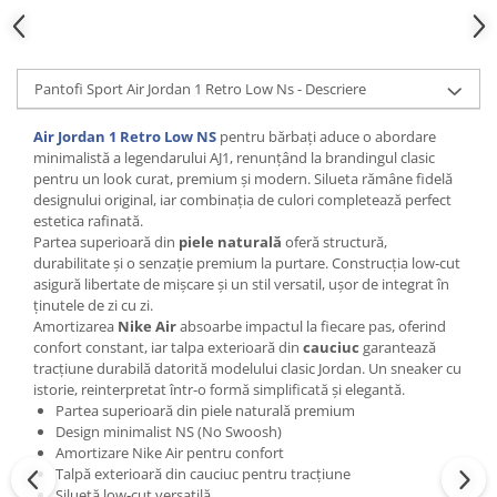
Pantofi Sport Air Jordan 1 Retro Low Ns - Descriere
Air Jordan 1 Retro Low NS
pentru bărbați aduce o abordare
minimalistă a legendarului AJ1, renunțând la brandingul clasic
pentru un look curat, premium și modern. Silueta rămâne fidelă
designului original, iar combinația de culori completează perfect
estetica rafinată.
Partea superioară din
piele naturală
oferă structură,
durabilitate și o senzație premium la purtare. Construcția low‑cut
asigură libertate de mișcare și un stil versatil, ușor de integrat în
ținutele de zi cu zi.
Amortizarea
Nike Air
absoarbe impactul la fiecare pas, oferind
confort constant, iar talpa exterioară din
cauciuc
garantează
tracțiune durabilă datorită modelului clasic Jordan. Un sneaker cu
istorie, reinterpretat într-o formă simplificată și elegantă.
Partea superioară din piele naturală premium
Design minimalist NS (No Swoosh)
Amortizare Nike Air pentru confort
Talpă exterioară din cauciuc pentru tracțiune
Siluetă low‑cut versatilă