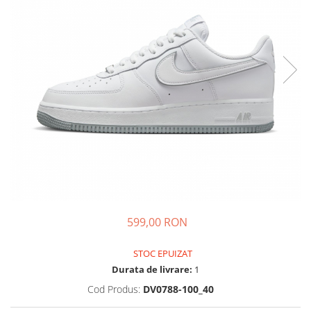
Tricouri copii
Pantaloni lungi copii
Bluze copii
Geci si veste copii
Pantaloni scurti Copii
Accesorii
Ingrijire incaltaminte
Sosete
Sepci
Rucsaci
Caciuli
Genti si borsete
599,00 RON
STOC EPUIZAT
Durata de livrare:
1
Cod Produs:
DV0788-100_40