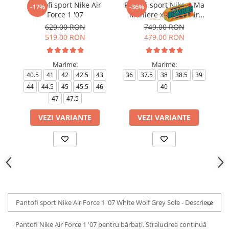
Pantofi sport Nike Air
Pantofi sport Nike A Ma
-17%
-36%
Force 1 '07
Maniere x Wmns Air
Force 1 Low 07
629,00 RON
749,00 RON
519,00 RON
479,00 RON
Marime:
Marime:
40.5
41
42
42.5
43
36
37.5
38
38.5
39
4
44
44.5
45
45.5
46
40
4
47
47.5
VEZI VARIANTE
VEZI VARIANTE
Pantofi sport Nike Air Force 1 '07 White Wolf Grey Sole - Descriere
Pantofi Nike Air Force 1 '07 pentru bărbați. Stralucirea continuă