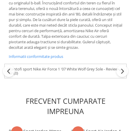
cu originalul b-ball. Încrucișând confortul din teren cu flerul în
afara terenului, oferă o nouă întorsătură a ceea ce cunoașteți cel
mai bine: construcție inspirată din anii ’80, detalii îndrăznețe și stil
pur și simplu. De la cusături dure la piele curată, oferă un stil
durabil, care este mai neted decât sticla panoului. Conceput inițial
pentru cercuri de performanță, amortizarea Nike Air oferă
confort de durată. Talpa exterioara din cauciuc cu cercuri
pivotante adauga tractiune si durabilitate. Gulerul căptușit,
decoltat arată elegant și se simte grozav.
Informatii conformitate produs
Pantofi sport Nike Air Force 1 '07 White Wolf Grey Sole - Review-
uri
(0)
FRECVENT CUMPARATE
IMPREUNA