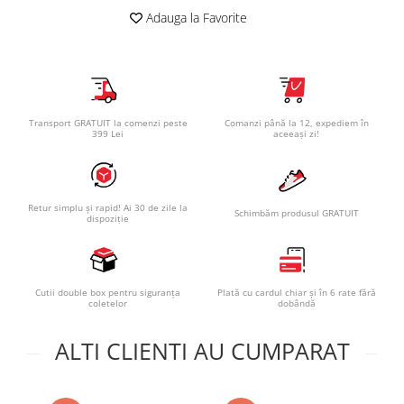
Adauga la Favorite
Transport GRATUIT la comenzi peste
Comanzi până la 12, expediem în
399 Lei
aceeași zi!
Retur simplu și rapid! Ai 30 de zile la
Schimbăm produsul GRATUIT
dispoziție
Cutii double box pentru siguranța
Plată cu cardul chiar și în 6 rate fără
coletelor
dobândă
ALTI CLIENTI AU CUMPARAT