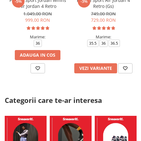
Pantofi Sport Jordan Wmns
Pantofi Sport Air Jordan 4
-5%
-3%
Air Jordan 4 Retro
Retro (Gs)
1.049,00 RON
749,00 RON
999,00 RON
729,00 RON
Marime:
Marime:
36
35.5
36
36.5
ADAUGA IN COS
VEZI VARIANTE
Categorii care te-ar interesa