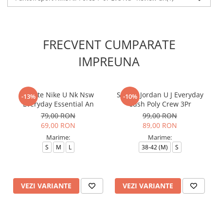
FRECVENT CUMPARATE
IMPREUNA
Sosete Nike U Nk Nsw
Sosete Jordan U J Everyday
-13%
-10%
Everyday Essential An
Cush Poly Crew 3Pr
79,00 RON
99,00 RON
69,00 RON
89,00 RON
Marime:
Marime:
S
M
L
38-42 (M)
S
VEZI VARIANTE
VEZI VARIANTE