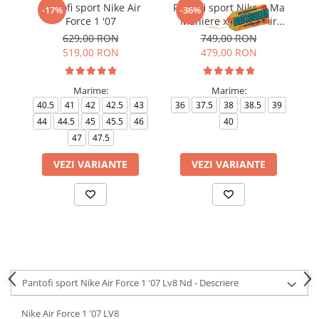
Pantofi sport Nike Air
Pantofi sport Nike A Ma
-17%
-36%
Force 1 '07
Maniere x Wmns Air
Force 1 Low 07
629,00 RON
749,00 RON
519,00 RON
479,00 RON
Marime:
Marime:
40.5
41
42
42.5
43
36
37.5
38
38.5
39
4
44
44.5
45
45.5
46
40
4
47
47.5
VEZI VARIANTE
VEZI VARIANTE
Pantofi sport Nike Air Force 1 '07 Lv8 Nd - Descriere
Nike Air Force 1 '07 LV8