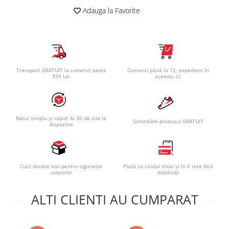
Adauga la Favorite
Transport GRATUIT la comenzi peste
Comanzi până la 12, expediem în
399 Lei
aceeași zi!
Retur simplu și rapid! Ai 30 de zile la
Schimbăm produsul GRATUIT
dispoziție
Cutii double box pentru siguranța
Plată cu cardul chiar și în 6 rate fără
coletelor
dobândă
ALTI CLIENTI AU CUMPARAT