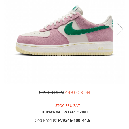
Tricouri copii
Pantaloni lungi copii
Bluze copii
Geci si veste copii
Pantaloni scurti Copii
Accesorii
Ingrijire incaltaminte
Sosete
Sepci
Rucsaci
Caciuli
Genti si borsete
649,00 RON
449,00 RON
STOC EPUIZAT
Durata de livrare:
24-48H
Cod Produs:
FV9346-100_44.5