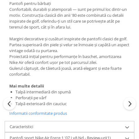
Pantofi pentru bărbați
Confortabili, durabili și atemporali — sunt pe primul loc dintr-un
motiv. Construcția clasică din anii '80 este combinată cu detalii
inspirate de golf, oferindu-ți un stil care se potrivește atât pe
terenul de sport, cât și în afara lui.
Margini decorative și cusături inspirate de pantofii clasici de golf.
Partea superioară din piele și velur se înmoaie și capătă un aspect
vintage odată cu purtarea.
Proiectată inițial pentru performanțe în baschet, amortizarea
Nike Air oferă confort ușor pe tot parcursul zilei.
Gulerul căptușit, de tăietură joasă, arată elegant și este foarte
confortabil.
Mai multe detalii
Talpă intermediară din spumă
Perforații pe vârf
Talpă exterioară din cauciuc
Informatii conformitate produs
Caracteristici
Pantofi sport Nike Air Force 1 '07 Lv8 Nd - Review-uri
(1)