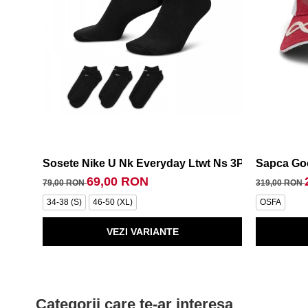
Sosete Nike U Nk Everyday Ltwt Ns 3Pr
Sapca Go
69,00 RON
79,00 RON
319,00 RON
34-38 (S)
46-50 (XL)
OSFA
VEZI VARIANTE
Categorii care te-ar interesa