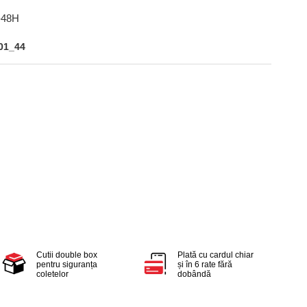
-48H
01_44
Cutii double box
Plată cu cardul chiar
pentru siguranța
și în 6 rate fără
coletelor
dobândă