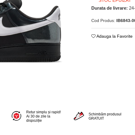
STOC EPUIZAT
Durata de livrare:
24
Cod Produs:
IB6843-0
Adauga la Favorite
Retur simplu și rapid!
Schimbăm produsul
Ai 30 de zile la
GRATUIT
dispoziție