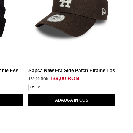
anie Ess
Sapca New Era Side Patch Eframe Los Angele
Sapca
139,00 RON
159,00 RON
209,0
OSFM
OSFA
ADAUGA IN COS