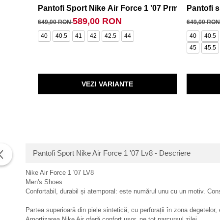
Pantofi Sport Nike Air Force 1 '07 Prm
Pantofi s
589,00 RON
649,00 RON
649,00 RO
40
40.5
41
42
42.5
44
40
40.5
45
45.5
VEZI VARIANTE
Pantofi Sport Nike Air Force 1 '07 Lv8 - Descriere
Nike Air Force 1 '07 LV8
Men's Shoes
Confortabil, durabil și atemporal: este numărul unu cu un motiv. Cons
Partea superioară din piele sintetică, cu perforații în zona degetelor, 
Amortizarea Nike Air oferă confort ușor, pe tot parcursul zilei.