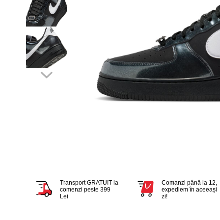
Tricouri copii
Pantaloni lungi copii
Bluze copii
Geci si veste copii
Pantaloni scurti Copii
Accesorii
Ingrijire incaltaminte
Sosete
Sepci
Rucsaci
Caciuli
Genti si borsete
Transport GRATUIT la
Comanzi până la 12,
comenzi peste 399
expediem în aceeași
Lei
zi!