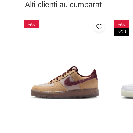
Alti clienti au cumparat
-9%
-9%
NOU