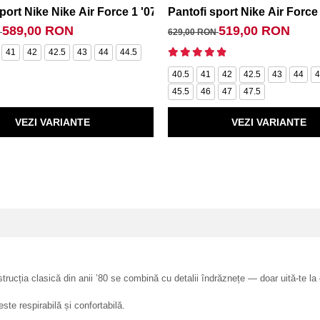
port Nike Nike Air Force 1 '07 Lv8
Pantofi sport Nike Air Force 
589,00 RON
519,00 RON
N
629,00 RON
41
42
42.5
43
44
44.5
40.5
41
42
42.5
43
44
4
45.5
46
47
47.5
VEZI VARIANTE
VEZI VARIANTE
trucția clasică din anii ’80 se combină cu detalii îndrăznețe — doar uită‑te la
este respirabilă și confortabilă.