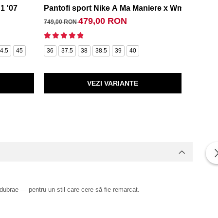
1 '07
Pantofi sport Nike A Ma Maniere x Wmns Air Fo
Pantofi
479,00 RON
749,00 RON
599,00 
4.5
45
36
37.5
38
38.5
39
40
40.5
4
45.5
4
VEZI VARIANTE
 dubrae — pentru un stil care cere să fie remarcat.