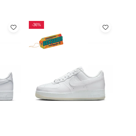
-36%
-10%