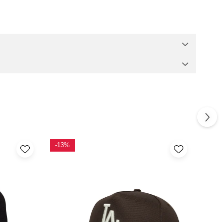
-13%
-10
NO