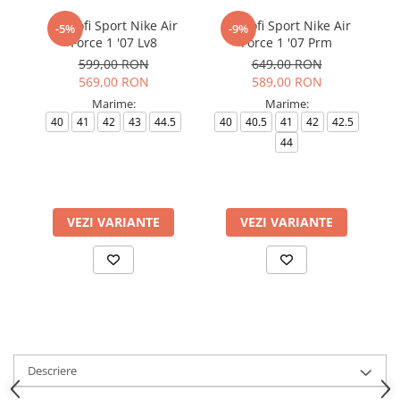
Pantofi Sport Nike Air
Pantofi Sport Nike Air
-5%
-9%
Force 1 '07 Lv8
Force 1 '07 Prm
599,00 RON
649,00 RON
569,00 RON
589,00 RON
Marime:
Marime:
40
41
42
43
44.5
40
40.5
41
42
42.5
44
VEZI VARIANTE
VEZI VARIANTE
Descriere