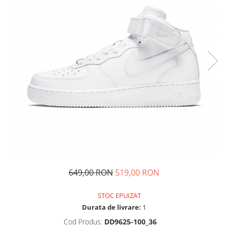
Tricouri copii
Pantaloni lungi copii
Bluze copii
Geci si veste copii
Pantaloni scurti Copii
Accesorii
Ingrijire incaltaminte
Sosete
Sepci
Rucsaci
Caciuli
Genti si borsete
649,00 RON
519,00 RON
STOC EPUIZAT
Durata de livrare:
1
Cod Produs:
DD9625-100_36