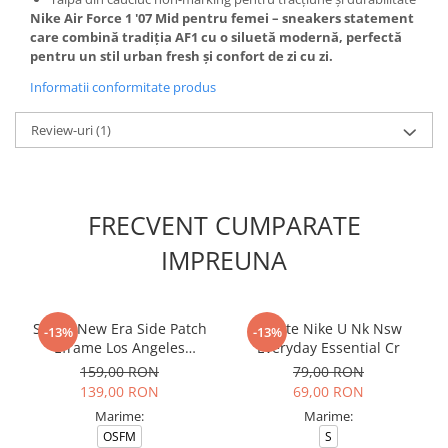
Nike Air Force 1 '07 Mid pentru femei – sneakers statement
care combină tradiția AF1 cu o siluetă modernă, perfectă
pentru un stil urban fresh și confort de zi cu zi.
Informatii conformitate produs
Review-uri
(1)
FRECVENT CUMPARATE
IMPREUNA
Sapca New Era Side Patch
Sosete Nike U Nk Nsw
-13%
-13%
Eframe Los Angeles
Everyday Essential Cr
Dodgers Brs
159,00 RON
79,00 RON
139,00 RON
69,00 RON
Marime:
Marime:
OSFM
S