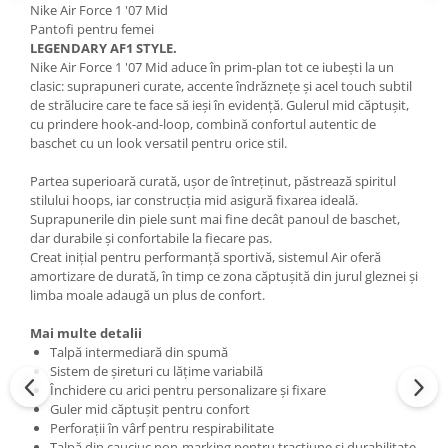
Nike Air Force 1 '07 Mid
Pantofi pentru femei
LEGENDARY AF1 STYLE.
Nike Air Force 1 '07 Mid aduce în prim-plan tot ce iubești la un
clasic: suprapuneri curate, accente îndrăznețe și acel touch subtil
de strălucire care te face să ieși în evidență. Gulerul mid căptușit,
cu prindere hook-and-loop, combină confortul autentic de
baschet cu un look versatil pentru orice stil.
Partea superioară curată, ușor de întreținut, păstrează spiritul
stilului hoops, iar construcția mid asigură fixarea ideală.
Suprapunerile din piele sunt mai fine decât panoul de baschet,
dar durabile și confortabile la fiecare pas.
Creat inițial pentru performanță sportivă, sistemul Air oferă
amortizare de durată, în timp ce zona căptușită din jurul gleznei și
limba moale adaugă un plus de confort.
Mai multe detalii
Talpă intermediară din spumă
Sistem de șireturi cu lățime variabilă
Închidere cu arici pentru personalizare și fixare
Guler mid căptușit pentru confort
Perforații în vârf pentru respirabilitate
Talpă din cauciuc non-marking pentru tracțiune și durabilitate