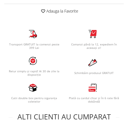
Adauga la Favorite
Transport GRATUIT la comenzi peste
Comanzi până la 12, expediem în
399 Lei
aceeași zi!
Retur simplu și rapid! Ai 30 de zile la
Schimbăm produsul GRATUIT
dispoziție
Cutii double box pentru siguranța
Plată cu cardul chiar și în 6 rate fără
coletelor
dobândă
ALTI CLIENTI AU CUMPARAT