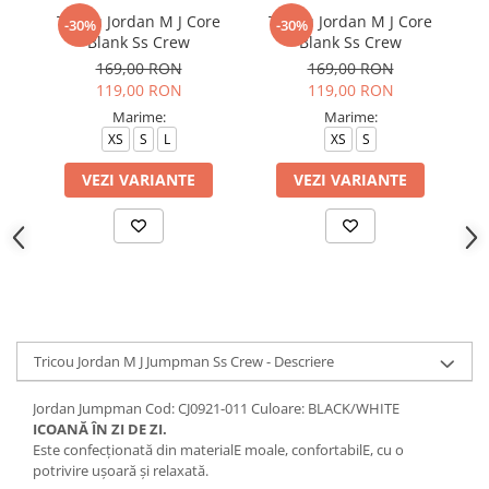
Tricou Jordan M J Core
Tricou Jordan M J Core
T
-30%
-30%
Blank Ss Crew
Blank Ss Crew
169,00 RON
169,00 RON
119,00 RON
119,00 RON
Marime:
Marime:
XS
S
L
XS
S
VEZI VARIANTE
VEZI VARIANTE
Tricou Jordan M J Jumpman Ss Crew - Descriere
Jordan Jumpman Cod: CJ0921-011 Culoare: BLACK/WHITE
ICOANĂ ÎN ZI DE ZI.
Este confecționată din materialE moale, confortabilE, cu o
potrivire ușoară și relaxată.