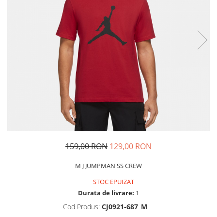
Tricouri copii
Pantaloni lungi copii
Bluze copii
Geci si veste copii
Pantaloni scurti Copii
Accesorii
Ingrijire incaltaminte
Sosete
Sepci
Rucsaci
Caciuli
159,00 RON
129,00 RON
Genti si borsete
M J JUMPMAN SS CREW
STOC EPUIZAT
Durata de livrare:
1
Cod Produs:
CJ0921-687_M