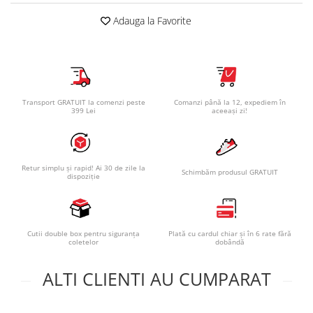
Adauga la Favorite
Transport GRATUIT la comenzi peste
Comanzi până la 12, expediem în
399 Lei
aceeași zi!
Retur simplu și rapid! Ai 30 de zile la
Schimbăm produsul GRATUIT
dispoziție
Cutii double box pentru siguranța
Plată cu cardul chiar și în 6 rate fără
coletelor
dobândă
ALTI CLIENTI AU CUMPARAT