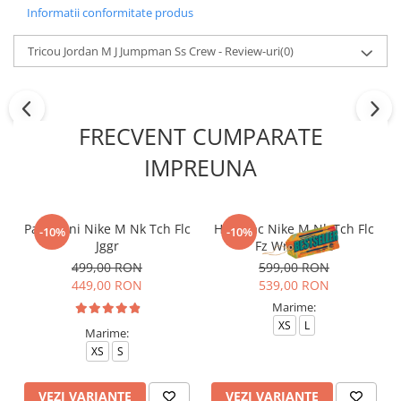
Informatii conformitate produs
Tricou Jordan M J Jumpman Ss Crew - Review-uri
(0)
FRECVENT CUMPARATE
IMPREUNA
Pantaloni Nike M Nk Tch Flc
Hanorac Nike M Nk Tch Flc
-10%
-10%
Jggr
Fz Wr Hoodie
499,00 RON
599,00 RON
449,00 RON
539,00 RON
Marime:
XS
L
Marime:
XS
S
VEZI VARIANTE
VEZI VARIANTE