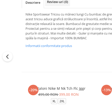
Review-uri
(0)
Descriere
Nike Sportswear Tricou cu mâneci lungi Cu bumbac de greuta
acest tricou aduce grafică strălucitoare și însorită, astfel în
distracție relaxată la soare. Bumbacul de greutate medie se
Proiectat pentru a se simți relaxat prin piept și corp pentru
purta în straturi. Mai multe detalii: - Guler și manșete cu 
spăla la mașină - Importat 100% BUMBAC
Informatii conformitate produs
Pantaloni Nike M Nk Tch Flc Jggr
Sos
-20%
-13%
499,00 RON
399,00 RON
XL
2XL