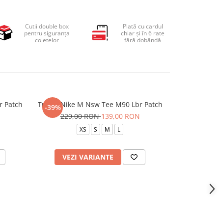
Cutii double box
Plată cu cardul
pentru siguranța
chiar și în 6 rate
coletelor
fără dobândă
r Patch
Tricou Nike M Nsw Tee M90 Lbr Patch
Tricou 
-39%
-25%
229,00 RON
139,00 RON
119,
XS
S
M
L
VEZI VARIANTE
VEZI