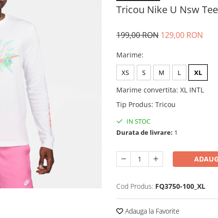
Tricou Nike U Nsw Tee 
199,00 RON
129,00 RON
Marime
:
XS
S
M
L
XL
Marime convertita
:
XL INTL
Tip Produs
:
Tricou
IN STOC
Durata de livrare:
1
ADAUG
Cod Produs:
FQ3750-100_XL
Adauga la Favorite