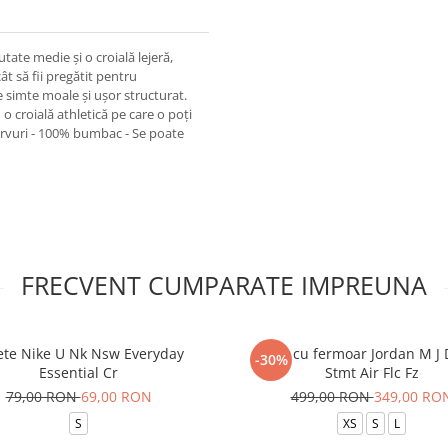
te medie și o croială lejeră,
cât să fii pregătit pentru
 simte moale și ușor structurat.
 o croială athletică pe care o poți
nervuri - 100% bumbac - Se poate
FRECVENT CUMPARATE IMPREUNA
ete Nike U Nk Nsw Everyday
Bluza cu fermoar Jordan M J 
-30%
Essential Cr
Stmt Air Flc Fz
79,00 RON
69,00 RON
499,00 RON
349,00 RO
S
XS
S
L