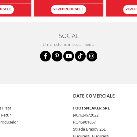
SOCIAL
Urmareste-ne in social media
DATE COMERCIALE
 Plata
FOOTSNEAKER SRL
e Retur
J40/6249/2022
Produselor
RO45901857
Strada Brasov 25L
Bucuresti, Bucuresti