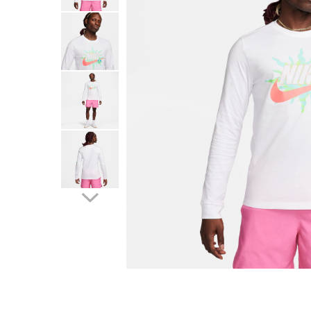
Tricouri copii
Pantaloni lungi copii
Bluze copii
Geci si veste copii
Pantaloni scurti Copii
Accesorii
Ingrijire incaltaminte
Sosete
Sepci
Rucsaci
Caciuli
Genti si borsete