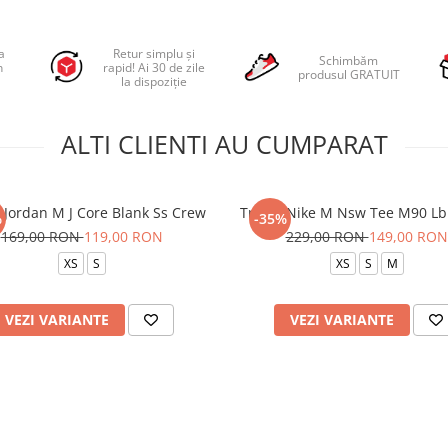
a
Retur simplu și
Schimbăm
n
rapid! Ai 30 de zile
produsul GRATUIT
la dispoziție
ALTI CLIENTI AU CUMPARAT
 Jordan M J Core Blank Ss Crew
Tricou Nike M Nsw Tee M90 Lb
%
-35%
169,00 RON
119,00 RON
229,00 RON
149,00 RON
XS
S
XS
S
M
VEZI VARIANTE
VEZI VARIANTE