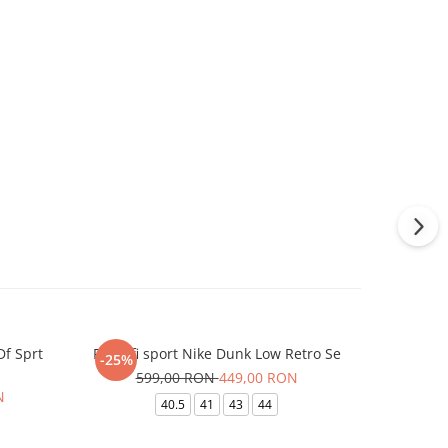
Df Sprt
Pantofi sport Nike Dunk Low Retro Se
Panto
-25%
-23%
599,00 RON
449,00 RON
64
N
40.5
41
43
44