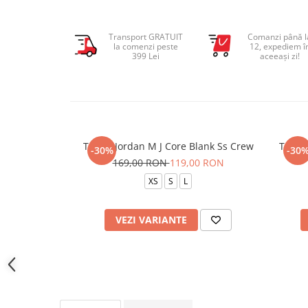
Transport GRATUIT
Comanzi până l
la comenzi peste
12, expediem î
399 Lei
aceeași zi!
Tricou Jordan M J Core Blank Ss Crew
Tricou
-30%
-30
169,00 RON
119,00 RON
XS
S
L
VEZI VARIANTE