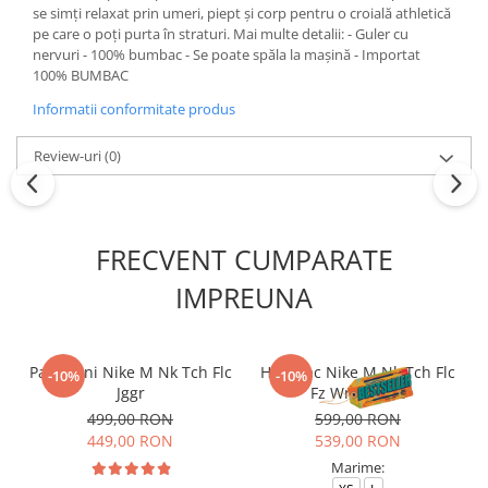
se simți relaxat prin umeri, piept și corp pentru o croială athletică
pe care o poți purta în straturi. Mai multe detalii: - Guler cu
nervuri - 100% bumbac - Se poate spăla la mașină - Importat
100% BUMBAC
Informatii conformitate produs
Review-uri
(0)
FRECVENT CUMPARATE
IMPREUNA
Pantaloni Nike M Nk Tch Flc
Hanorac Nike M Nk Tch Flc
-10%
-10%
Jggr
Fz Wr Hoodie
499,00 RON
599,00 RON
449,00 RON
539,00 RON
Marime: