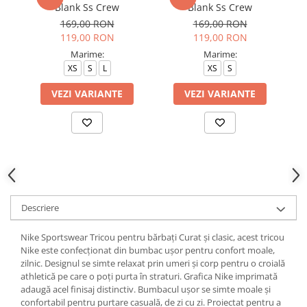
Blank Ss Crew
Blank Ss Crew
169,00 RON
169,00 RON
119,00 RON
119,00 RON
Marime:
Marime:
XS
S
L
XS
S
VEZI VARIANTE
VEZI VARIANTE
Descriere
Nike Sportswear Tricou pentru bărbați Curat și clasic, acest tricou
Nike este confecționat din bumbac ușor pentru confort moale,
zilnic. Designul se simte relaxat prin umeri și corp pentru o croială
athletică pe care o poți purta în straturi. Grafica Nike imprimată
adaugă acel finisaj distinctiv. Bumbacul ușor se simte moale și
confortabil pentru purtare casuală, de zi cu zi. Proiectat pentru a