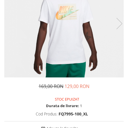
Tricouri copii
Pantaloni lungi copii
Bluze copii
Geci si veste copii
Pantaloni scurti Copii
Accesorii
Ingrijire incaltaminte
Sosete
Sepci
Rucsaci
Caciuli
169,00 RON
129,00 RON
Genti si borsete
STOC EPUIZAT
Durata de livrare:
1
Cod Produs:
FQ7995-100_XL