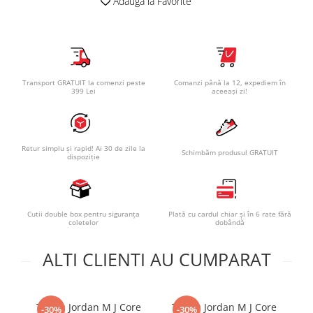
Adauga la Favorite
Transport GRATUIT la comenzi peste
Comanzi până la 12, expediem în
399 Lei
aceeași zi!
Retur simplu și rapid! Ai 30 de zile la
Schimbăm produsul GRATUIT
dispoziție
Cutii double box pentru siguranța
Plată cu cardul chiar și în 6 rate fără
coletelor
dobândă
ALTI CLIENTI AU CUMPARAT
Tricou Jordan M J Core
Tricou Jordan M J Core
T
-30%
-30%