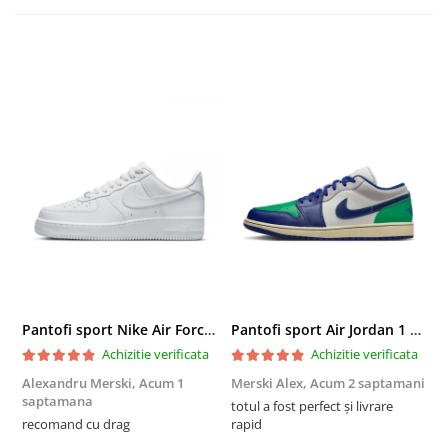
Pantofi sport Nike Air Force 1 '07
Pantofi sport Air Jordan 1 Low
Achizitie verificata
Achizitie verificata
Alexandru Merski,
Acum 1
Merski Alex,
Acum 2 saptamani
C
saptamana
s
totul a fost perfect și livrare
recomand cu drag
rapid
S