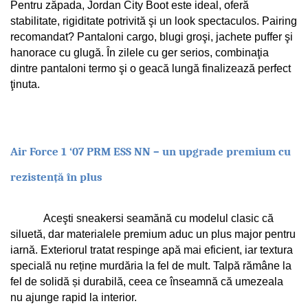
Pentru zăpada, Jordan City Boot este ideal, oferă 
stabilitate, rigiditate potrivită şi un look spectaculos. Pairing 
recomandat? Pantaloni cargo, blugi groşi, jachete puffer şi 
hanorace cu glugă. În zilele cu ger serios, combinaţia 
dintre pantaloni termo şi o geacă lungă finalizează perfect 
ţinuta.
Air Force 1 ‘07 PRM ESS NN – un upgrade premium cu 
rezistență în plus
Aceşti sneakersi seamănă cu modelul clasic că 
siluetă, dar materialele premium aduc un plus major pentru 
iarnă. Exteriorul tratat respinge apă mai eficient, iar textura 
specială nu reține murdăria la fel de mult. Talpă rămâne la 
fel de solidă și durabilă, ceea ce înseamnă că umezeala 
nu ajunge rapid la interior.