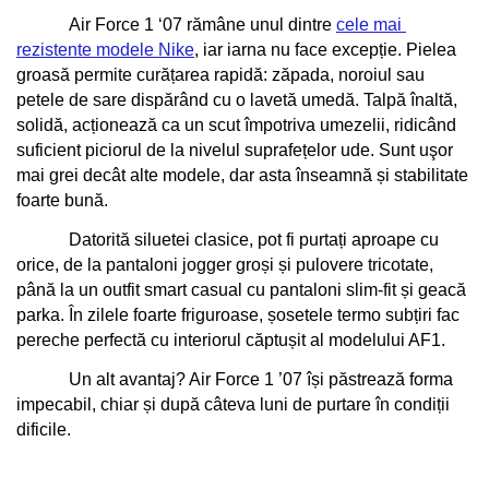
Air Force 1 ‘07 rămâne unul dintre 
cele mai 
rezistente modele Nike
, iar iarna nu face excepție. Pielea 
groasă permite curățarea rapidă: zăpada, noroiul sau 
petele de sare dispărând cu o lavetă umedă. Talpă înaltă, 
solidă, acționează ca un scut împotriva umezelii, ridicând 
suficient piciorul de la nivelul suprafețelor ude. Sunt uşor 
mai grei decât alte modele, dar asta înseamnă și stabilitate 
foarte bună.
Datorită siluetei clasice, pot fi purtați aproape cu 
orice, de la pantaloni jogger groși și pulovere tricotate, 
până la un outfit smart casual cu pantaloni slim-fit și geacă 
parka. În zilele foarte friguroase, șosetele termo subțiri fac 
pereche perfectă cu interiorul căptușit al modelului AF1.
Un alt avantaj? Air Force 1 ’07 își păstrează forma 
impecabil, chiar și după câteva luni de purtare în condiții 
dificile.