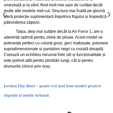
umezeală și la vânt, fiind mult mai ușor de curățat decât 
multe alte modele mid-cut. Structura mai înaltă pe gleznă 
oferă protecție suplimentară împotriva frigului și împiedică 
pătrunderea zăpezii.
Talpa, deși mai subțire decât la Air Force 1, are o 
aderență optimă pentru zilele de ploaie. Acest model se 
potrivește perfect cu colanți groși, geci matlasate, pulovere 
supradimensionate și pantaloni negri cu croială dreaptă. 
Creează un echilibru minunat între stil și funcționalitate și 
este potrivit atât pentru plimbări lungi, cât și pentru 
drumurile zilnice prin oraș.
Jordan City Boot – poate cel mai bun model pentru 
zăpada şi moda urbană