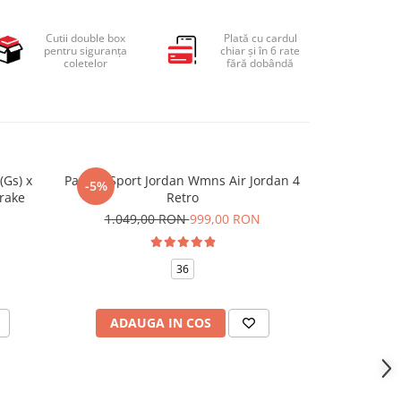
Cutii double box
Plată cu cardul
pentru siguranța
chiar și în 6 rate
coletelor
fără dobândă
(Gs) x
Pantofi Sport Jordan Wmns Air Jordan 4
Pantofi sp
-5%
-10%
rake
Retro
599,
1.049,00 RON
999,00 RON
38.5
40.5
44.
36
ADAUGA IN COS
VEZI