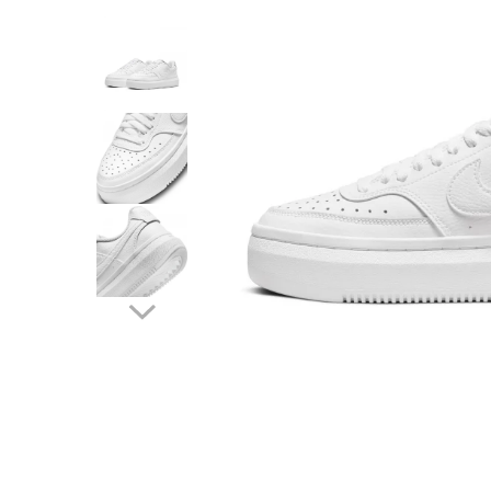
Tricouri copii
Pantaloni lungi copii
Bluze copii
Geci si veste copii
Pantaloni scurti Copii
Accesorii
Ingrijire incaltaminte
Sosete
Sepci
Rucsaci
Caciuli
Genti si borsete