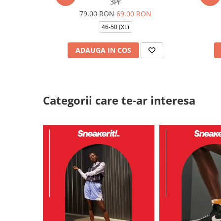
3Pr
79,00 RON
69,00 RON
46-50 (XL)
ADAUGA IN COS
Categorii care te-ar interesa