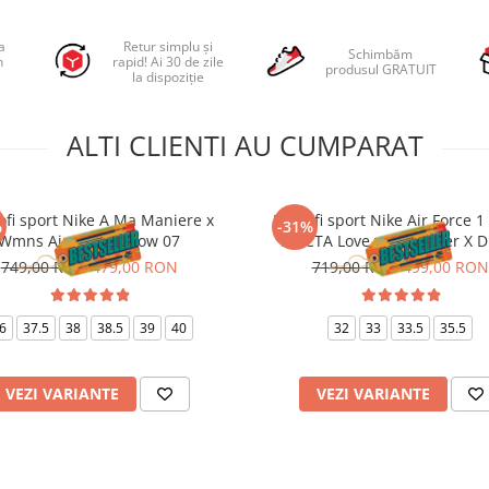
a
Retur simplu și
Schimbăm
n
rapid! Ai 30 de zile
produsul GRATUIT
la dispoziție
ALTI CLIENTI AU CUMPARAT
ofi sport Nike A Ma Maniere x
Pantofi sport Nike Air Force 1 
%
-31%
Wmns Air Force 1 Low 07
NOCTA Love you Forever X D
749,00 RON
479,00 RON
719,00 RON
499,00 RON
6
37.5
38
38.5
39
40
32
33
33.5
35.5
VEZI VARIANTE
VEZI VARIANTE