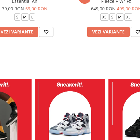
Essential An
Fleece + Wr Fz
79,00 RON
69,00 RON
649,00 RON
499,00 RO
S
M
L
XS
S
M
XL
VEZI VARIANTE
VEZI VARIANTE