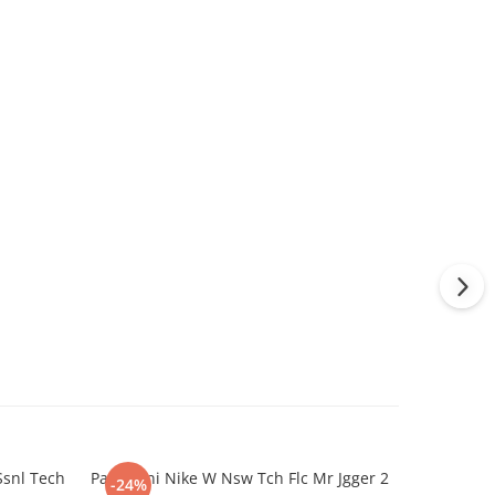
Ssnl Tech
Pantaloni Nike W Nsw Tch Flc Mr Jgger 2
Tricou Ni
-24%
-39%