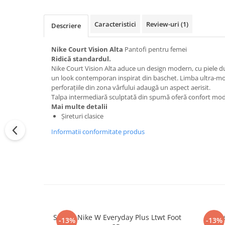
Caracteristici
Review-uri
(1)
Descriere
Nike Court Vision Alta
Pantofi pentru femei
Ridică standardul.
Nike Court Vision Alta aduce un design modern, cu piele dur
un look contemporan inspirat din baschet. Limba ultra-moal
perforațiile din zona vârfului adaugă un aspect aerisit.
Talpa intermediară sculptată din spumă oferă confort mo
Mai multe detalii
Șireturi clasice
Informatii conformitate produs
Sosete Nike W Everyday Plus Ltwt Foot
Sos
-13%
-13%