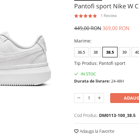
Pantofi sport Nike W Co
1 Review
449,00 RON
369,00 RON
Marime
:
36.5
38
38.5
39
4
Tip Produs
:
Pantofi sport
IN STOC
Durata de livrare:
24-48H
ADAUG
Cod Produs:
DM0113-100_38.5
Adauga la Favorite