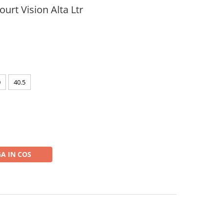
urt Vision Alta Ltr
0
40.5
A IN COS