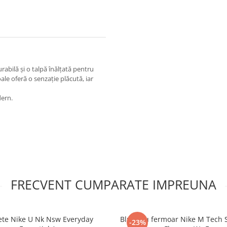
abilă și o talpă înălțată pentru
e oferă o senzație plăcută, iar
dern.
FRECVENT CUMPARATE IMPREUNA
ete Nike U Nk Nsw Everyday
Bluza cu fermoar Nike M Tech 
-23%