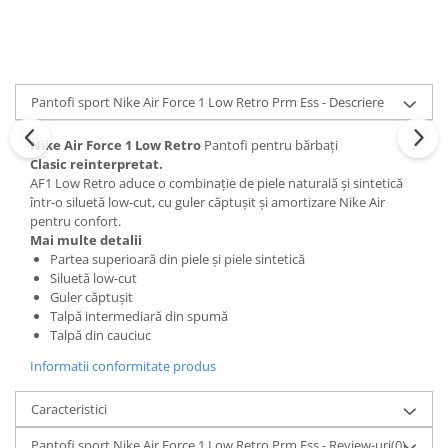
Pantofi sport Nike Air Force 1 Low Retro Prm Ess - Descriere
Nike Air Force 1 Low Retro
Pantofi pentru bărbați
Clasic reinterpretat.
AF1 Low Retro aduce o combinație de piele naturală și sintetică
într-o siluetă low-cut, cu guler căptușit și amortizare Nike Air
pentru confort.
Mai multe detalii
Partea superioară din piele și piele sintetică
Siluetă low-cut
Guler căptușit
Talpă intermediară din spumă
Talpă din cauciuc
Informatii conformitate produs
Caracteristici
Pantofi sport Nike Air Force 1 Low Retro Prm Ess - Review-uri
(0)