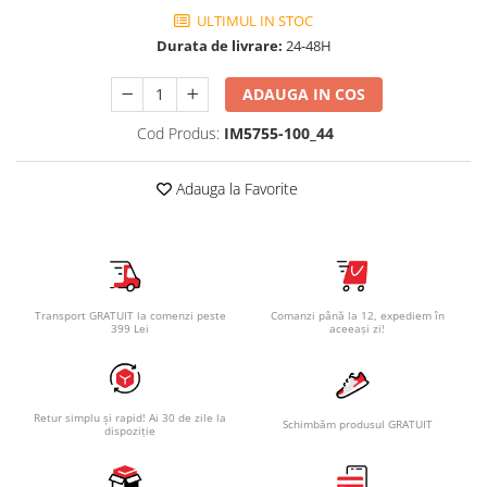
ULTIMUL IN STOC
Durata de livrare:
24-48H
ADAUGA IN COS
Cod Produs:
IM5755-100_44
Adauga la Favorite
Transport GRATUIT la comenzi peste
Comanzi până la 12, expediem în
399 Lei
aceeași zi!
Retur simplu și rapid! Ai 30 de zile la
Schimbăm produsul GRATUIT
dispoziție