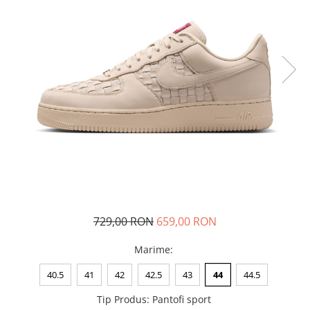
Tricouri copii
Pantaloni lungi copii
Bluze copii
Geci si veste copii
Pantaloni scurti Copii
Accesorii
Ingrijire incaltaminte
Sosete
Sepci
Rucsaci
Caciuli
Genti si borsete
729,00 RON
659,00 RON
Marime
:
40.5
41
42
42.5
43
44
44.5
Tip Produs
:
Pantofi sport