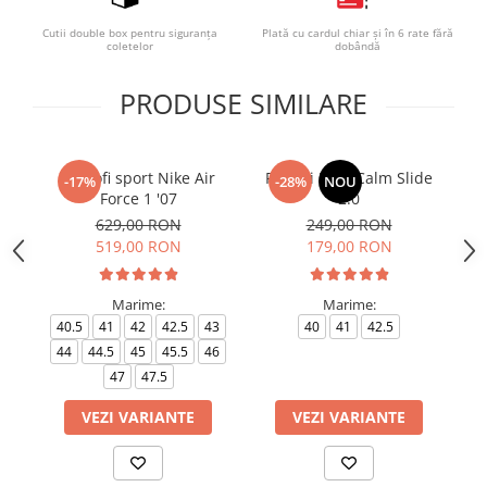
Cutii double box pentru siguranța
Plată cu cardul chiar și în 6 rate fără
coletelor
dobândă
PRODUSE SIMILARE
Pantofi sport Nike Air
Papuci Nike Calm Slide
-17%
-28%
NOU
Force 1 '07
2.0
Wa
629,00 RON
249,00 RON
519,00 RON
179,00 RON
Marime:
Marime:
40.5
41
42
42.5
43
40
41
42.5
44
44.5
45
45.5
46
47
47.5
VEZI VARIANTE
VEZI VARIANTE