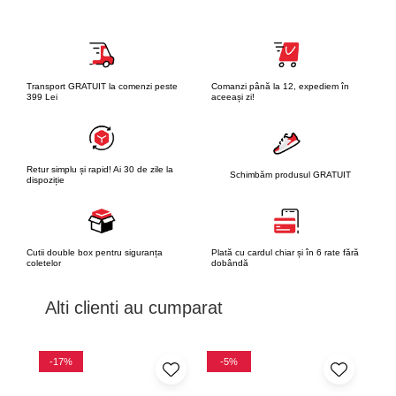
Transport GRATUIT la comenzi peste
Comanzi până la 12, expediem în
399 Lei
aceeași zi!
Retur simplu și rapid! Ai 30 de zile la
Schimbăm produsul GRATUIT
dispoziție
Cutii double box pentru siguranța
Plată cu cardul chiar și în 6 rate fără
coletelor
dobândă
Alti clienti au cumparat
-17%
-5%
-