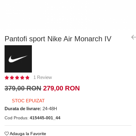
Tricouri copii
Pantaloni lungi copii
Bluze copii
Geci si veste copii
Pantaloni scurti Copii
Pantofi sport Nike Air Monarch IV
Accesorii
Ingrijire incaltaminte
Sosete
Sepci
Rucsaci
1 Review
Caciuli
379,00 RON
279,00 RON
Genti si borsete
STOC EPUIZAT
Durata de livrare:
24-48H
Cod Produs:
415445-001_44
Adauga la Favorite