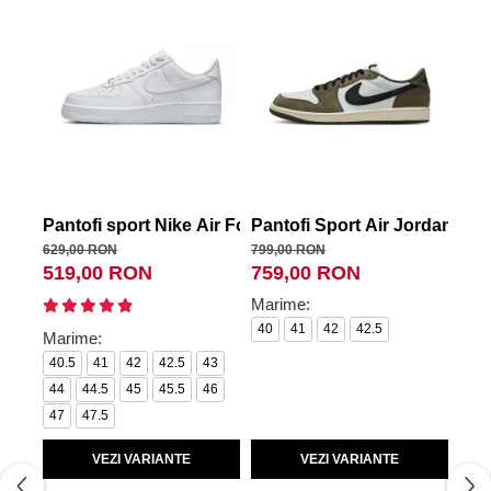
Pantofi sport Nike Air Force 1 '07
Pantofi Sport Air Jordan 1 R
Pan
629,00 RON
799,00 RON
799,
519,00 RON
759,00 RON
75
Marime:
Mar
40
41
42
42.5
41
Marime:
40.5
41
42
42.5
43
44
44.5
45
45.5
46
47
47.5
VEZI VARIANTE
VEZI VARIANTE