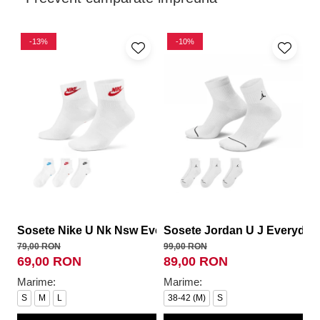
-13%
-10%
Sosete Nike U Nk Nsw Everyday Essential An
Sosete Jordan U J Everyday
S
79,00 RON
99,00 RON
14
69,00 RON
89,00 RON
1
Marime:
Marime:
M
S
M
L
38-42 (M)
S
4