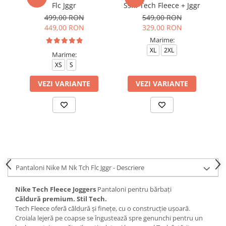
Flc Jggr
Ssnl Tech Fleece + Jggr
499,00 RON
549,00 RON
449,00 RON
329,00 RON
Marime:
XL
2XL
Marime:
XS
S
VEZI VARIANTE
VEZI VARIANTE
Pantaloni Nike M Nk Tch Flc Jggr - Descriere
Nike Tech Fleece Joggers
Pantaloni pentru bărbați
Căldură premium. Stil Tech.
Tech Fleece oferă căldură și finețe, cu o construcție ușoară.
Croiala lejeră pe coapse se îngustează spre genunchi pentru un