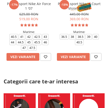
Pantofi sport Nike Air Force
Pantofi sport Nike W Court
-17%
-18%
1 '07
Vision Alta Ltr
629,00 RON
449,00 RON
519,00 RON
369,00 RON
Marime:
Marime:
40.5
41
42
42.5
43
36.5
38
38.5
39
40
44
44.5
45
45.5
46
40.5
47
47.5
VEZI VARIANTE
VEZI VARIANTE
Categorii care te-ar interesa