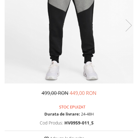
Tricouri copii
Pantaloni lungi copii
Bluze copii
Geci si veste copii
Pantaloni scurti Copii
Accesorii
Ingrijire incaltaminte
Sosete
Sepci
Rucsaci
Caciuli
499,00 RON
449,00 RON
Genti si borsete
STOC EPUIZAT
Durata de livrare:
24-48H
Cod Produs:
HV0959-011_S