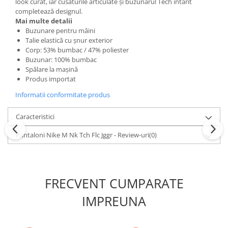
look curat, iar cusăturile articulate și buzunarul Tech întărit
completează designul.
Mai multe detalii
Buzunare pentru mâini
Talie elastică cu șnur exterior
Corp: 53% bumbac / 47% poliester
Buzunar: 100% bumbac
Spălare la mașină
Produs importat
Informatii conformitate produs
Caracteristici
Pantaloni Nike M Nk Tch Flc Jggr - Review-uri
(0)
FRECVENT CUMPARATE
IMPREUNA