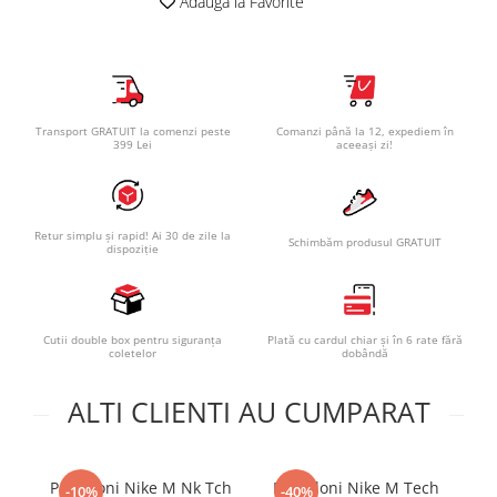
Adauga la Favorite
Transport GRATUIT la comenzi peste
Comanzi până la 12, expediem în
399 Lei
aceeași zi!
Retur simplu și rapid! Ai 30 de zile la
Schimbăm produsul GRATUIT
dispoziție
Cutii double box pentru siguranța
Plată cu cardul chiar și în 6 rate fără
coletelor
dobândă
ALTI CLIENTI AU CUMPARAT
Pantaloni Nike M Nk Tch
Pantaloni Nike M Tech
Pa
-10%
-40%