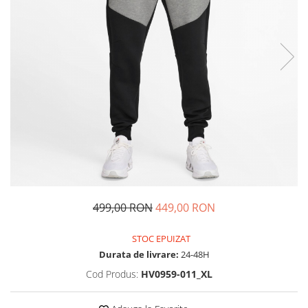
Tricouri copii
Pantaloni lungi copii
Bluze copii
Geci si veste copii
Pantaloni scurti Copii
Accesorii
Ingrijire incaltaminte
Sosete
Sepci
Rucsaci
Caciuli
499,00 RON
449,00 RON
Genti si borsete
STOC EPUIZAT
Durata de livrare:
24-48H
Cod Produs:
HV0959-011_XL