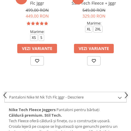
Flc Jggr
Ssnl Tech Fleece + Jggr
499,00 RON
549,00 RON
449,00 RON
329,00 RON
Marime:
XL
2XL
Marime:
XS
S
VEZI VARIANTE
VEZI VARIANTE
Pantaloni Nike M Nk Tch Flc Jggr - Descriere
Nike Tech Fleece Joggers
Pantaloni pentru bărbați
Căldură premium. Stil Tech.
Tech Fleece oferă căldură și finețe, cu o construcție ușoară.
Croiala lejeră pe coapse se îngustează spre genunchi pentru un