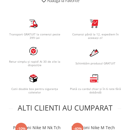
Adauga la Favorite
Transport GRATUIT la comenzi peste
Comanzi până la 12, expediem în
399 Lei
aceeași zi!
Retur simplu și rapid! Ai 30 de zile la
Schimbăm produsul GRATUIT
dispoziție
Cutii double box pentru siguranța
Plată cu cardul chiar și în 6 rate fără
coletelor
dobândă
ALTI CLIENTI AU CUMPARAT
Pantaloni Nike M Nk Tch
Pantaloni Nike M Tech
Pa
-10%
-40%