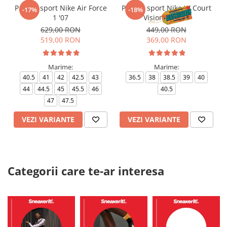
Pantofi sport Nike Air Force
Pantofi sport Nike W Court
-17%
-18%
1 '07
Vision Alta Ltr
629,00 RON
449,00 RON
519,00 RON
369,00 RON
Marime:
Marime:
40.5
41
42
42.5
43
36.5
38
38.5
39
40
44
44.5
45
45.5
46
40.5
47
47.5
VEZI VARIANTE
VEZI VARIANTE
Categorii care te-ar interesa