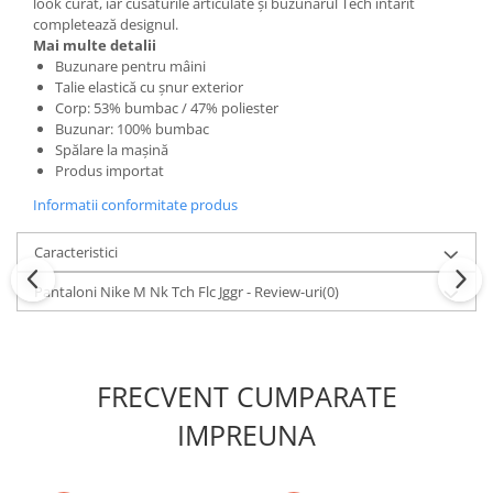
look curat, iar cusăturile articulate și buzunarul Tech întărit
completează designul.
Mai multe detalii
Buzunare pentru mâini
Talie elastică cu șnur exterior
Corp: 53% bumbac / 47% poliester
Buzunar: 100% bumbac
Spălare la mașină
Produs importat
Informatii conformitate produs
Caracteristici
Pantaloni Nike M Nk Tch Flc Jggr - Review-uri
(0)
FRECVENT CUMPARATE
IMPREUNA