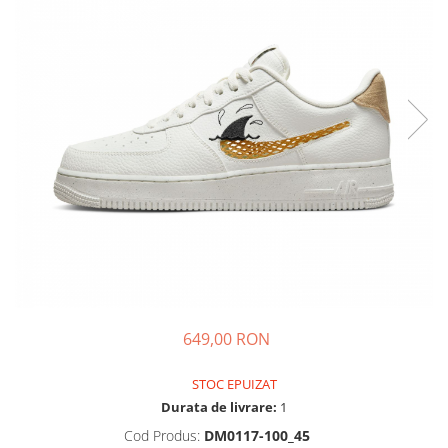
Tricouri copii
Pantaloni lungi copii
Bluze copii
Geci si veste copii
Pantaloni scurti Copii
Accesorii
Ingrijire incaltaminte
Sosete
Sepci
Rucsaci
Caciuli
Genti si borsete
649,00 RON
STOC EPUIZAT
Durata de livrare:
1
Cod Produs:
DM0117-100_45