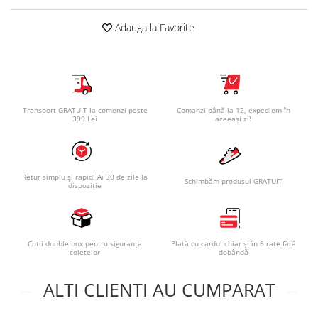
Adauga la Favorite
Transport GRATUIT la comenzi peste
Comanzi până la 12, expediem în
399 Lei
aceeași zi!
Retur simplu și rapid! Ai 30 de zile la
Schimbăm produsul GRATUIT
dispoziție
Cutii double box pentru siguranța
Plată cu cardul chiar și în 6 rate fără
coletelor
dobândă
ALTI CLIENTI AU CUMPARAT