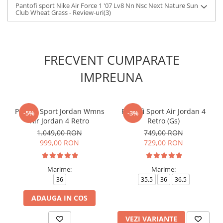
Pantofi sport Nike Air Force 1 '07 Lv8 Nn Nsc Next Nature Sun
Club Wheat Grass - Review-uri
(3)
FRECVENT CUMPARATE
IMPREUNA
Pantofi Sport Jordan Wmns
Pantofi Sport Air Jordan 4
-5%
-3%
Air Jordan 4 Retro
Retro (Gs)
1.049,00 RON
749,00 RON
999,00 RON
729,00 RON
Marime:
Marime:
36
35.5
36
36.5
ADAUGA IN COS
VEZI VARIANTE