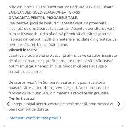
Nike Air Force 1 '07 LV8 Next Nature Cod: DM0117-100 Culoare:
SAIL/SANDED GOLD-BLACK-WHEAT GRASS
O VACANȚĂ PENTRU PICIOARELE TALE.
Realizează-ți jocul de lovituri cu această captură proaspătă,
inspirată de următoarea ta vacanță. . Accentele aerisite, de vară,
cum ar fi Swoosh-ul din plasă, vă permit să vă arătați șosetele.
Fabricat din cel puțin 20% din materiale reciclate din greutate, vă
permite să faceți bine arătând bine.
Vibrații însorite
Lăsați-vă picioarele să ia o vacanță all-inclusive cu culori inspirate
de plajele oceanelor și grafice brodate care lasă să strălucească
optimismul tău tineresc. În plus, Swoosh-ul plasă adaugă o
senzație de aerisire.
De câte ori vezi Nike Sunburst, vezi un mic pas în călătoria
noastră către zero carbon și zero deşeuri. Acest produs este
fabricat cu cel puțin 20% din materiale reciclate din greutate.
Confort casual
Conceput inițial pentru cercuri de performanță, amortizarea Air
oferă confort de durată.
Informatii conformitate produs