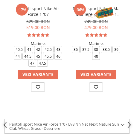
Pantofi sport Nike Air
Pantofi sport Nike A Ma
-17%
-36%
Force 1 '07
Maniere x Wmns Air
Force 1 Low 07
629,00 RON
749,00 RON
519,00 RON
479,00 RON
Marime:
Marime:
40.5
41
42
42.5
43
36
37.5
38
38.5
39
4
44
44.5
45
45.5
46
40
4
47
47.5
VEZI VARIANTE
VEZI VARIANTE
Pantofi sport Nike Air Force 1 '07 Lv8 Nn Nsc Next Nature Sun
Club Wheat Grass - Descriere