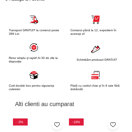
Transport GRATUIT la comenzi peste
Comanzi până la 12, expediem în
399 Lei
aceeași zi!
Retur simplu și rapid! Ai 30 de zile la
Schimbăm produsul GRATUIT
dispoziție
Cutii double box pentru siguranța
Plată cu cardul chiar și în 6 rate fără
coletelor
dobândă
Alti clienti au cumparat
-3%
-19%
-