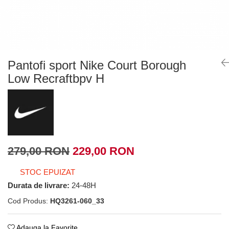
Tricouri copii
Pantaloni lungi copii
Bluze copii
Geci si veste copii
Pantaloni scurti Copii
Pantofi sport Nike Court Borough
Accesorii
Low Recraftbpv H
Ingrijire incaltaminte
Sosete
Sepci
Rucsaci
Caciuli
279,00 RON
229,00 RON
Genti si borsete
STOC EPUIZAT
Durata de livrare:
24-48H
Cod Produs:
HQ3261-060_33
Adauga la Favorite