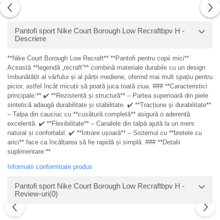
Pantofi sport Nike Court Borough Low Recraftbpv H -
Descriere
**Nike Court Borough Low Recraft** **Pantofi pentru copii mici**
Această **legendă „recraft”** combină materiale durabile cu un design
îmbunătățit al vârfului și al părții mediene, oferind mai mult spațiu pentru
picior, astfel încât micuții să poată juca toată ziua. ### **Caracteristici
principale:** ✔️ **Rezistență și structură** – Partea superioară din piele
sintetică adaugă durabilitate și stabilitate. ✔️ **Tracțiune și durabilitate**
– Talpa din cauciuc cu **cusătură completă** asigură o aderență
excelentă. ✔️ **Flexibilitate** – Canalele din talpă ajută la un mers
natural și confortabil. ✔️ **Intrare ușoară** – Sistemul cu **bretele cu
arici** face ca încălțarea să fie rapidă și simplă. ### **Detalii
suplimentare:**
Informatii conformitate produs
Pantofi sport Nike Court Borough Low Recraftbpv H -
Review-uri
(0)