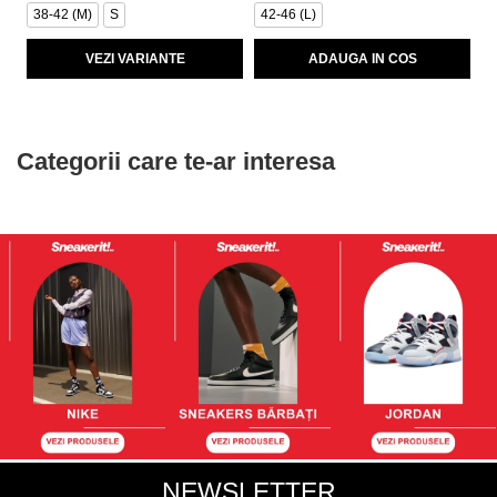
38-42 (M)
S
42-46 (L)
3
VEZI VARIANTE
ADAUGA IN COS
Categorii care te-ar interesa
NEWSLETTER