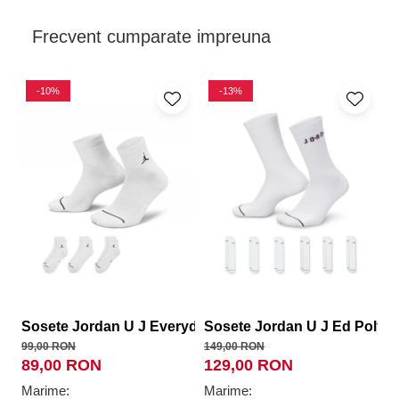
Frecvent cumparate impreuna
-10%
-13%
Sosete Jordan U J Everyday Cush Poly Crew 3Pr
Sosete Jordan U J Ed Poly C
S
99,00 RON
149,00 RON
99
89,00 RON
129,00 RON
8
Marime:
Marime:
M