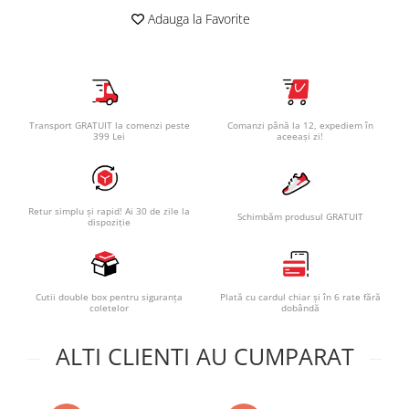
Adauga la Favorite
Transport GRATUIT la comenzi peste
Comanzi până la 12, expediem în
399 Lei
aceeași zi!
Retur simplu și rapid! Ai 30 de zile la
Schimbăm produsul GRATUIT
dispoziție
Cutii double box pentru siguranța
Plată cu cardul chiar și în 6 rate fără
coletelor
dobândă
ALTI CLIENTI AU CUMPARAT