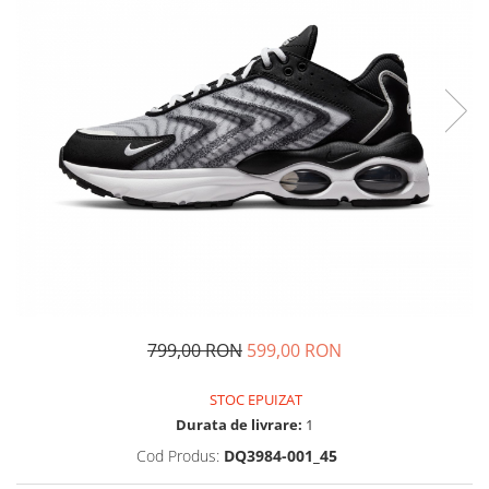
Tricouri copii
Pantaloni lungi copii
Bluze copii
Geci si veste copii
Pantaloni scurti Copii
Accesorii
Ingrijire incaltaminte
Sosete
Sepci
Rucsaci
Caciuli
Genti si borsete
799,00 RON
599,00 RON
STOC EPUIZAT
Durata de livrare:
1
Cod Produs:
DQ3984-001_45