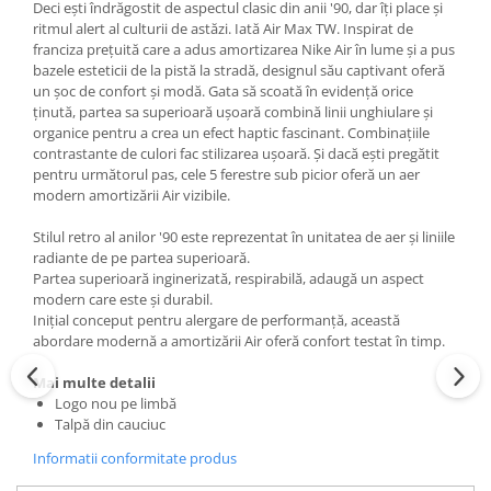
Deci ești îndrăgostit de aspectul clasic din anii '90, dar îți place și
ritmul alert al culturii de astăzi. Iată Air Max TW. Inspirat de
franciza prețuită care a adus amortizarea Nike Air în lume și a pus
bazele esteticii de la pistă la stradă, designul său captivant oferă
un șoc de confort și modă. Gata să scoată în evidență orice
ținută, partea sa superioară ușoară combină linii unghiulare și
organice pentru a crea un efect haptic fascinant. Combinațiile
contrastante de culori fac stilizarea ușoară. Și dacă ești pregătit
pentru următorul pas, cele 5 ferestre sub picior oferă un aer
modern amortizării Air vizibile.
Stilul retro al anilor '90 este reprezentat în unitatea de aer și liniile
radiante de pe partea superioară.
Partea superioară inginerizată, respirabilă, adaugă un aspect
modern care este și durabil.
Inițial conceput pentru alergare de performanță, această
abordare modernă a amortizării Air oferă confort testat în timp.
Mai multe detalii
Logo nou pe limbă
Talpă din cauciuc
Informatii conformitate produs