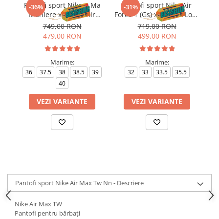
Pantofi sport Nike A Ma
Pantofi sport Nike Air
-36%
-31%
Maniere x Wmns Air
Force 1 (Gs) x NOCTA Love
Force 1 Low 07
you Forever X Drake
749,00 RON
719,00 RON
479,00 RON
499,00 RON
38
Marime:
Marime:
4
36
37.5
38
38.5
39
32
33
33.5
35.5
40
VEZI VARIANTE
VEZI VARIANTE
Pantofi sport Nike Air Max Tw Nn - Descriere
Nike Air Max TW
Pantofi pentru bărbați