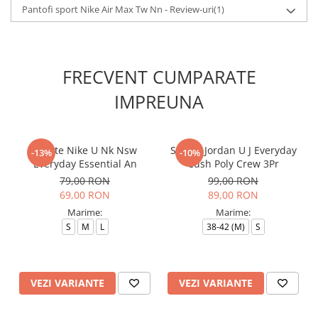
Pantofi sport Nike Air Max Tw Nn - Review-uri
(1)
FRECVENT CUMPARATE
IMPREUNA
Sosete Nike U Nk Nsw
Sosete Jordan U J Everyday
-13%
-10%
Everyday Essential An
Cush Poly Crew 3Pr
79,00 RON
99,00 RON
69,00 RON
89,00 RON
Marime:
Marime:
S
M
L
38-42 (M)
S
VEZI VARIANTE
VEZI VARIANTE