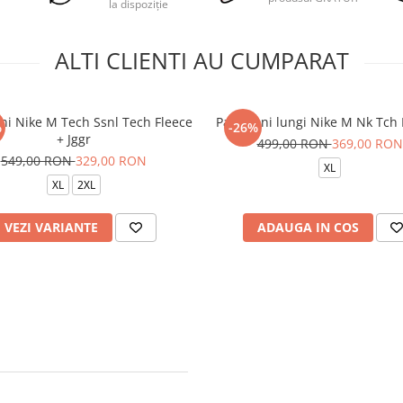
la dispoziție
ALTI CLIENTI AU CUMPARAT
ni Nike M Tech Ssnl Tech Fleece
Pantaloni lungi Nike M Nk Tch F
%
-26%
+ Jggr
499,00 RON
369,00 RON
549,00 RON
329,00 RON
XL
XL
2XL
VEZI VARIANTE
ADAUGA IN COS