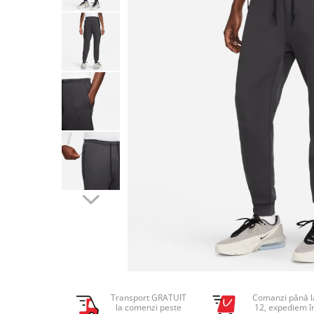
Tricouri copii
Pantaloni lungi copii
Bluze copii
Geci si veste copii
Pantaloni scurti Copii
Accesorii
Ingrijire incaltaminte
Sosete
Sepci
Rucsaci
Caciuli
Genti si borsete
Transport GRATUIT
Comanzi până l
la comenzi peste
12, expediem î