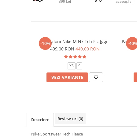
399 Lei
aceeași zi!
Pantaloni Nike M Nk Tch Flc Jggr
Pantalo
-10%
-40
499,00 RON
449,00 RON
XS
S
VEZI VARIANTE
Review-uri
(0)
Descriere
Nike Sportswear Tech Fleece