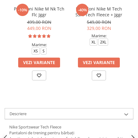
Pantaloni Nike M Nk Tch
Pantaloni Nike M Tech
Pa
-10%
-40%
Flc Jggr
Ssnl Tech Fleece + Jggr
499,00 RON
549,00 RON
449,00 RON
329,00 RON
Marime:
XL
2XL
Marime:
XS
S
VEZI VARIANTE
VEZI VARIANTE
Descriere
Nike Sportswear Tech Fleece
Pantaloni de trening pentru bărbați