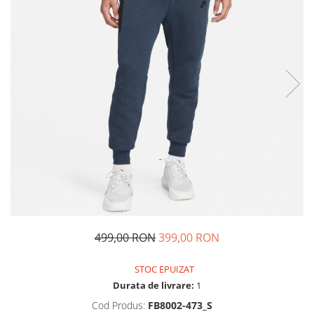
Tricouri copii
Pantaloni lungi copii
Bluze copii
Geci si veste copii
Pantaloni scurti Copii
Accesorii
Ingrijire incaltaminte
Sosete
Sepci
Rucsaci
Caciuli
Genti si borsete
499,00 RON
399,00 RON
STOC EPUIZAT
Durata de livrare:
1
Cod Produs:
FB8002-473_S