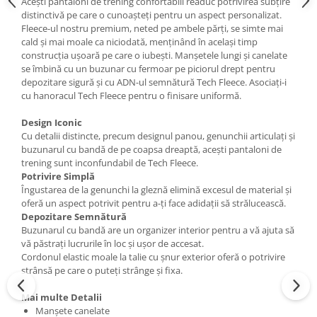
Acești pantaloni de trening confortabili readuc potrivirea subțire
distinctivă pe care o cunoașteți pentru un aspect personalizat.
Fleece-ul nostru premium, neted pe ambele părți, se simte mai
cald și mai moale ca niciodată, menținând în același timp
construcția ușoară pe care o iubești. Manșetele lungi și canelate
se îmbină cu un buzunar cu fermoar pe piciorul drept pentru
depozitare sigură și cu ADN-ul semnătură Tech Fleece. Asociați-i
cu hanoracul Tech Fleece pentru o finisare uniformă.
Design Iconic
Cu detalii distincte, precum designul panou, genunchii articulați și
buzunarul cu bandă de pe coapsa dreaptă, acești pantaloni de
trening sunt inconfundabil de Tech Fleece.
Potrivire Simplă
Îngustarea de la genunchi la gleznă elimină excesul de material și
oferă un aspect potrivit pentru a-ți face adidații să strălucească.
Depozitare Semnătură
Buzunarul cu bandă are un organizer interior pentru a vă ajuta să
vă păstrați lucrurile în loc și ușor de accesat.
Cordonul elastic moale la talie cu șnur exterior oferă o potrivire
strânsă pe care o puteți strânge și fixa.
Mai multe Detalii
Manșete canelate