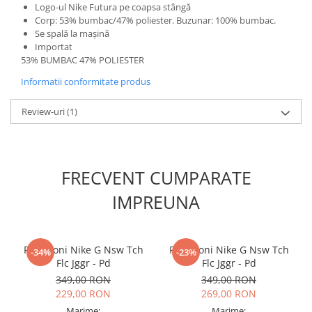
Logo-ul Nike Futura pe coapsa stângă
Corp: 53% bumbac/47% poliester. Buzunar: 100% bumbac.
Se spală la mașină
Importat
53% BUMBAC 47% POLIESTER
Informatii conformitate produs
Review-uri
(1)
FRECVENT CUMPARATE
IMPREUNA
Pantaloni Nike G Nsw Tch
Pantaloni Nike G Nsw Tch
-34%
-23%
Flc Jggr - Pd
Flc Jggr - Pd
349,00 RON
349,00 RON
229,00 RON
269,00 RON
Marime:
Marime: