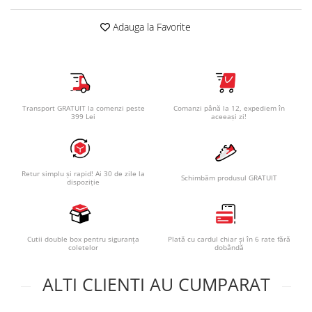
Adauga la Favorite
Transport GRATUIT la comenzi peste
Comanzi până la 12, expediem în
399 Lei
aceeași zi!
Retur simplu și rapid! Ai 30 de zile la
Schimbăm produsul GRATUIT
dispoziție
Cutii double box pentru siguranța
Plată cu cardul chiar și în 6 rate fără
coletelor
dobândă
ALTI CLIENTI AU CUMPARAT