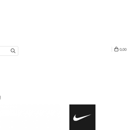
0,00
l