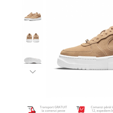
Tricouri copii
Pantaloni lungi copii
Bluze copii
Geci si veste copii
Pantaloni scurti Copii
Accesorii
Ingrijire incaltaminte
Sosete
Sepci
Rucsaci
Caciuli
Genti si borsete
Transport GRATUIT
Comanzi până l
la comenzi peste
12, expediem î