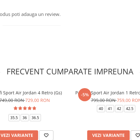
produs poti adauga un review.
FRECVENT CUMPARATE IMPREUNA
i Sport Air Jordan 4 Retro (Gs)
Pantofi Sport Air Jordan 1 Ret
-5%
749,00 RON
729,00 RON
799,00 RON
759,00 RO
40
41
42
42.5
35.5
36
36.5
VEZI VARIANTE
VEZI VARIANTE