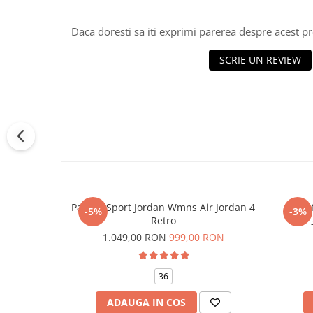
Daca doresti sa iti exprimi parerea despre acest 
SCRIE UN REVIEW
Pantofi Sport Jordan Wmns Air Jordan 4
Pantof
-5%
-3%
Retro
1.049,00 RON
999,00 RON
36
ADAUGA IN COS