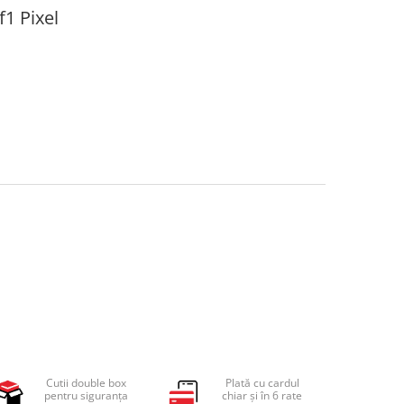
f1 Pixel
Cutii double box
Plată cu cardul
pentru siguranța
chiar și în 6 rate