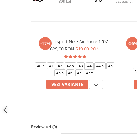
399 Lei
aceeași zi!
Pantofi sport Nike Air Force 1 '07
Pant
-17%
-36
629,00 RON
519,00 RON
40.5
41
42
42.5
43
44
44.5
45
3
45.5
46
47
47.5
VEZI VARIANTE
Review-uri
(0)