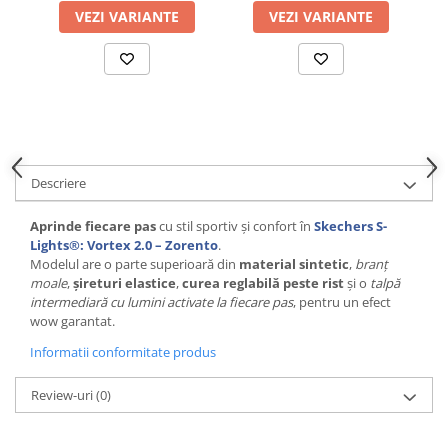
VEZI VARIANTE
VEZI VARIANTE
Descriere
Aprinde fiecare pas
cu stil sportiv și confort în
Skechers S-
Lights®: Vortex 2.0 – Zorento
.
Modelul are o parte superioară din
material sintetic
,
branț
moale
,
șireturi elastice
,
curea reglabilă peste rist
și o
talpă
intermediară cu lumini activate la fiecare pas
, pentru un efect
wow garantat.
Informatii conformitate produs
Review-uri
(0)