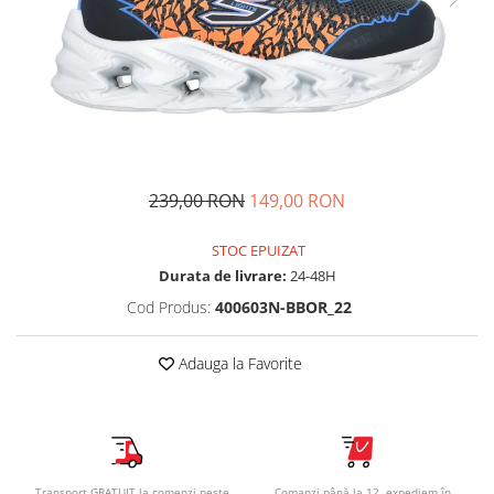
Tricouri copii
Pantaloni lungi copii
Bluze copii
Geci si veste copii
Pantaloni scurti Copii
Accesorii
Ingrijire incaltaminte
239,00 RON
149,00 RON
Sosete
Sepci
STOC EPUIZAT
Durata de livrare:
24-48H
Rucsaci
Caciuli
Cod Produs:
400603N-BBOR_22
Genti si borsete
Adauga la Favorite
Transport GRATUIT la comenzi peste
Comanzi până la 12, expediem în