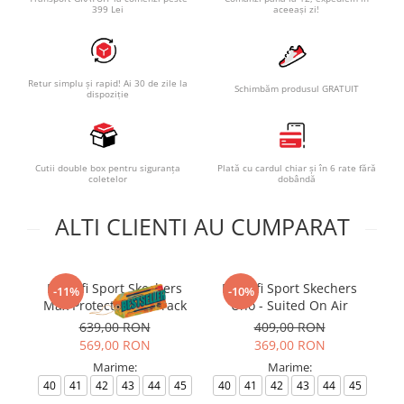
399 Lei
aceeași zi!
Retur simplu și rapid! Ai 30 de zile la
Schimbăm produsul GRATUIT
dispoziție
Cutii double box pentru siguranța
Plată cu cardul chiar și în 6 rate fără
coletelor
dobândă
ALTI CLIENTI AU CUMPARAT
Pantofi Sport Skechers
Pantofi Sport Skechers
P
-11%
-10%
Max Protect - Fast Track
Uno - Suited On Air
639,00 RON
409,00 RON
569,00 RON
369,00 RON
Marime:
Marime:
40
41
42
43
44
45
40
41
42
43
44
45