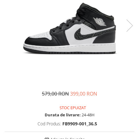
Tricouri copii
Pantaloni lungi copii
Bluze copii
Geci si veste copii
Pantaloni scurti Copii
Accesorii
Ingrijire incaltaminte
Sosete
Sepci
Rucsaci
Caciuli
579,00 RON
399,00 RON
Genti si borsete
STOC EPUIZAT
Durata de livrare:
24-48H
Cod Produs:
FB9909-001_36.5