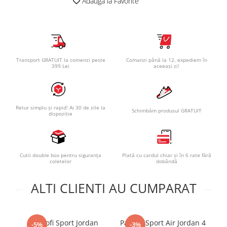
Adauga la Favorite
Transport GRATUIT la comenzi peste
Comanzi până la 12, expediem în
399 Lei
aceeași zi!
Retur simplu și rapid! Ai 30 de zile la
Schimbăm produsul GRATUIT
dispoziție
Cutii double box pentru siguranța
Plată cu cardul chiar și în 6 rate fără
coletelor
dobândă
ALTI CLIENTI AU CUMPARAT
Pantofi Sport Jordan
Pantofi Sport Air Jordan 4
Pa
-5%
-3%