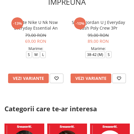
IMPREUNA
Sosete Nike U Nk Nsw
Sosete Jordan U J Everyday
-13%
-10%
Everyday Essential An
Cush Poly Crew 3Pr
79,00 RON
99,00 RON
69,00 RON
89,00 RON
Marime:
Marime:
S
M
L
38-42 (M)
S
VEZI VARIANTE
VEZI VARIANTE
Categorii care te-ar interesa