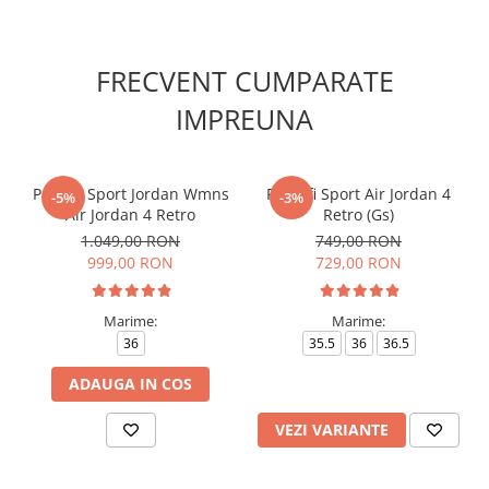
FRECVENT CUMPARATE
IMPREUNA
Pantofi Sport Jordan Wmns
Pantofi Sport Air Jordan 4
-5%
-3%
Air Jordan 4 Retro
Retro (Gs)
1.049,00 RON
749,00 RON
999,00 RON
729,00 RON
Marime:
Marime:
36
35.5
36
36.5
ADAUGA IN COS
VEZI VARIANTE