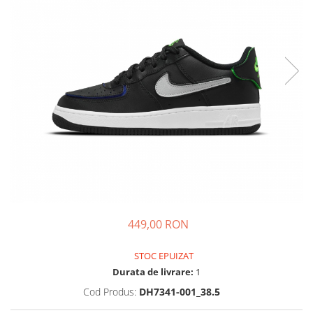
Tricouri copii
Pantaloni lungi copii
Bluze copii
Geci si veste copii
Pantaloni scurti Copii
Accesorii
Ingrijire incaltaminte
Sosete
Sepci
Rucsaci
Caciuli
Genti si borsete
449,00 RON
STOC EPUIZAT
Durata de livrare:
1
Cod Produs:
DH7341-001_38.5