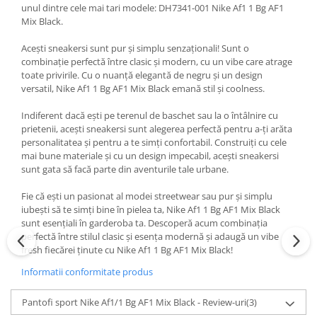
unul dintre cele mai tari modele: DH7341-001 Nike Af1 1 Bg AF1
Mix Black.
Acești sneakersi sunt pur și simplu senzaționali! Sunt o
combinație perfectă între clasic și modern, cu un vibe care atrage
toate privirile. Cu o nuanță elegantă de negru și un design
versatil, Nike Af1 1 Bg AF1 Mix Black emană stil și coolness.
Indiferent dacă ești pe terenul de baschet sau la o întâlnire cu
prietenii, acești sneakersi sunt alegerea perfectă pentru a-ți arăta
personalitatea și pentru a te simți confortabil. Construiți cu cele
mai bune materiale și cu un design impecabil, acești sneakersi
sunt gata să facă parte din aventurile tale urbane.
Fie că ești un pasionat al modei streetwear sau pur și simplu
iubești să te simți bine în pielea ta, Nike Af1 1 Bg AF1 Mix Black
sunt esențiali în garderoba ta. Descoperă acum combinația
perfectă între stilul clasic și esența modernă și adaugă un vibe
fresh fiecărei ținute cu Nike Af1 1 Bg AF1 Mix Black!
Informatii conformitate produs
Pantofi sport Nike Af1/1 Bg AF1 Mix Black - Review-uri
(3)