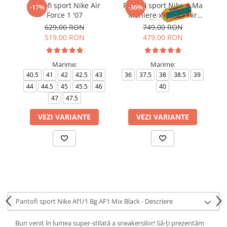
Pantofi sport Nike Air
Pantofi sport Nike A Ma
-17%
-36%
Force 1 '07
Maniere x Wmns Air
Force 1 Low 07
629,00 RON
749,00 RON
519,00 RON
479,00 RON
Marime:
Marime:
40.5
41
42
42.5
43
36
37.5
38
38.5
39
4
44
44.5
45
45.5
46
40
4
47
47.5
VEZI VARIANTE
VEZI VARIANTE
Pantofi sport Nike Af1/1 Bg AF1 Mix Black - Descriere
Bun venit în lumea super-stilată a sneakersilor! Să-ți prezentăm