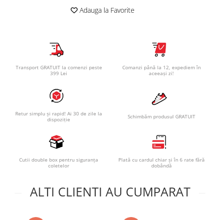
Adauga la Favorite
Transport GRATUIT la comenzi peste
Comanzi până la 12, expediem în
399 Lei
aceeași zi!
Retur simplu și rapid! Ai 30 de zile la
Schimbăm produsul GRATUIT
dispoziție
Cutii double box pentru siguranța
Plată cu cardul chiar și în 6 rate fără
coletelor
dobândă
ALTI CLIENTI AU CUMPARAT