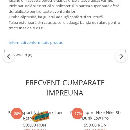
făcând din această pereche clasică orice altceva decât vanilie.
Piele naturală și sintetică și poliesterul în partea superioară oferă
durabilitate pentru toate aventurile lor.
Limba căptușită, iar gulerul adaugă confort și structură.
Talpa exterioară din cauciuc solid adaugă banda de rulare pentru
tracțiunea de zi cu zi.
Informatii conformitate produs
Review-uri
(0)
FRECVENT CUMPARATE
IMPREUNA
Pantofi sport Nike Dunk Low
Pantofi sport Nike Nike Sb
-20%
-17%
Retro Panda
Dunk Low Pro
599,00 RON
599,00 RON