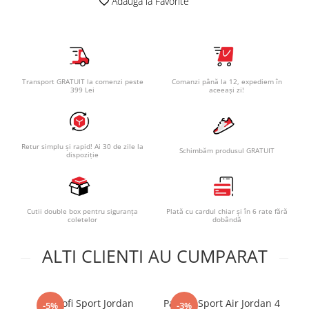
Adauga la Favorite
Transport GRATUIT la comenzi peste
Comanzi până la 12, expediem în
399 Lei
aceeași zi!
Retur simplu și rapid! Ai 30 de zile la
Schimbăm produsul GRATUIT
dispoziție
Cutii double box pentru siguranța
Plată cu cardul chiar și în 6 rate fără
coletelor
dobândă
ALTI CLIENTI AU CUMPARAT
Pantofi Sport Jordan
Pantofi Sport Air Jordan 4
Pa
-5%
-3%