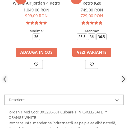
Wmns Air Jordan 4 Retro
Retro (Gs)
1.049,00 RON
749,00 RON
999,00 RON
729,00 RON
Marime:
Marime:
36
35.5
36
36.5
ADAUGA IN COS
VEZI VARIANTE
Descriere
Jordan 1 Mid Cod: DX3238-681 Culoare: PINKSICLE/SAFETY
ORANGE-WHITE
Roz căpșuni și mandarina îndrăzneață ies pe pielea albă netedă,