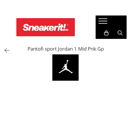
IMBRACAMINTE
BRANDURI
COLECTII
Haine Sport Barbati
Skechers
Air Jordan
Tricouri barbati
Asics
Nike Air Max
Bluze barbati
Pantofi sport Jordan 1 Mid Pnk Gp
New Era
Nike Air Force 1
Pantaloni lungi barbati
Goorin Bros
Nike Tech Fleece
Pantaloni scurti barbati
Crocs
Nike Dunk
Geci si veste barbati
Nike
Nike Uptempo
Haine Sport Dama
Jordan
Bluze femei
Puma
Tricouri femei
Maiouri femei
Adidas
Pantaloni lungi femei
Crep Protect
Geci si veste femei
Sneaky
Haine Sport Copii