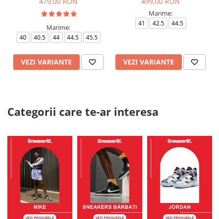
479,00 RON
499,00 RON
Marime:
41
42.5
44.5
Marime:
40
40.5
44
44.5
45.5
VEZI VARIANTE
VEZI VARIANTE
Categorii care te-ar interesa