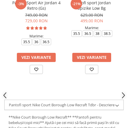
Pantofi Sport Air Jordan 4
Pantofi sport Jordan
P
-3%
-21%
Retro (Gs)
Spizike Low Bg
749,00 RON
629,00 RON
729,00 RON
499,00 RON
Marime:
35.5
36.5
38
38.5
Marime:
35.5
36
36.5
VEZI VARIANTE
VEZI VARIANTE
Pantofi sport Nike Court Borough Low Recraft Tdbr - Descriere
**Nike Court Borough Low Recraft** **Pantofi pentru
bebeluși/copii mici** Ajută-i pe cei mici să facă primii pași în stil cu