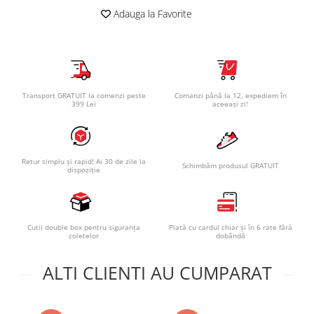
Adauga la Favorite
Transport GRATUIT la comenzi peste
Comanzi până la 12, expediem în
399 Lei
aceeași zi!
Retur simplu și rapid! Ai 30 de zile la
Schimbăm produsul GRATUIT
dispoziție
Cutii double box pentru siguranța
Plată cu cardul chiar și în 6 rate fără
coletelor
dobândă
ALTI CLIENTI AU CUMPARAT