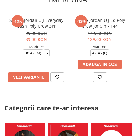
Sosete Jordan U J Everyday
Sosete Jordan U J Ed Poly
-10%
-13%
Cush Poly Crew 3Pr
Crew Jor 6Pr - 144
99,00 RON
149,00 RON
89,00 RON
129,00 RON
Marime:
Marime:
38-42 (M)
S
42-46 (L)
ADAUGA IN COS
VEZI VARIANTE
Categorii care te-ar interesa