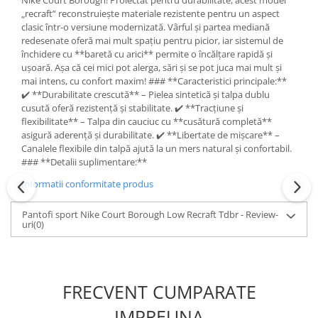
Nike Court Borough! Proiectat pentru durabilitate, acest model
„recraft” reconstruiește materiale rezistente pentru un aspect
clasic într-o versiune modernizată. Vârful și partea mediană
redesenate oferă mai mult spațiu pentru picior, iar sistemul de
închidere cu **baretă cu arici** permite o încălțare rapidă și
ușoară. Așa că cei mici pot alerga, sări și se pot juca mai mult și
mai intens, cu confort maxim! ### **Caracteristici principale:**
✔️ **Durabilitate crescută** – Pielea sintetică și talpa dublu
cusută oferă rezistență și stabilitate. ✔️ **Tracțiune și
flexibilitate** – Talpa din cauciuc cu **cusătură completă**
asigură aderență și durabilitate. ✔️ **Libertate de mișcare** –
Canalele flexibile din talpă ajută la un mers natural și confortabil.
### **Detalii suplimentare:**
Informatii conformitate produs
Pantofi sport Nike Court Borough Low Recraft Tdbr - Review-
uri
(0)
FRECVENT CUMPARATE
IMPREUNA