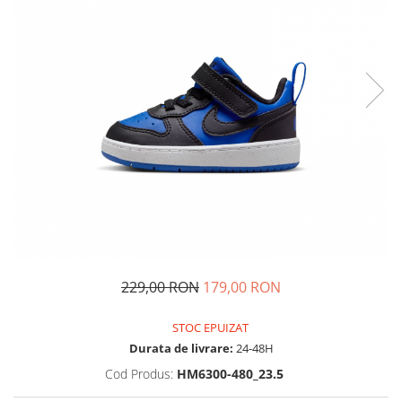
Tricouri copii
Pantaloni lungi copii
Bluze copii
Geci si veste copii
Pantaloni scurti Copii
Accesorii
Ingrijire incaltaminte
Sosete
Sepci
Rucsaci
Caciuli
Genti si borsete
229,00 RON
179,00 RON
STOC EPUIZAT
Durata de livrare:
24-48H
Cod Produs:
HM6300-480_23.5