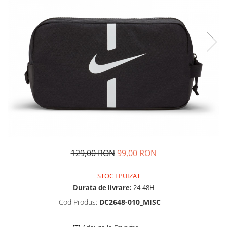
Tricouri copii
Pantaloni lungi copii
Bluze copii
Geci si veste copii
Pantaloni scurti Copii
Accesorii
Ingrijire incaltaminte
Sosete
Sepci
Rucsaci
Caciuli
129,00 RON
99,00 RON
Genti si borsete
STOC EPUIZAT
Durata de livrare:
24-48H
Cod Produs:
DC2648-010_MISC