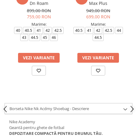
Dn Roam
Max Plus
899,00 RON
949,00 RON
759,00 RON
699,00 RON
Marime:
Marime:
40
40.5
41
42
42.5
40.5
41
42
42.5
44
43
44.5
45
46
44.5
VEZI VARIANTE
VEZI VARIANTE
Borseta Nike Nk Acdmy Shoebag - Descriere
Nike Academy
Geantă pentru ghete de fotbal
DEPOZITARE COMPACTĂ PENTRU DRUMUL TĂU.