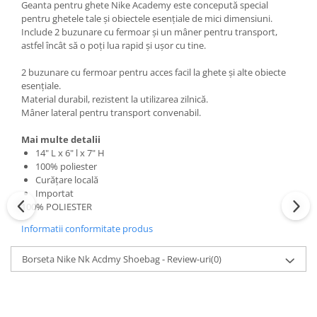
Geanta pentru ghete Nike Academy este concepută special
pentru ghetele tale și obiectele esențiale de mici dimensiuni.
Include 2 buzunare cu fermoar și un mâner pentru transport,
astfel încât să o poți lua rapid și ușor cu tine.
2 buzunare cu fermoar pentru acces facil la ghete și alte obiecte
esențiale.
Material durabil, rezistent la utilizarea zilnică.
Mâner lateral pentru transport convenabil.
Mai multe detalii
14" L x 6" l x 7" H
100% poliester
Curățare locală
Importat
100% POLIESTER
Informatii conformitate produs
Borseta Nike Nk Acdmy Shoebag - Review-uri
(0)