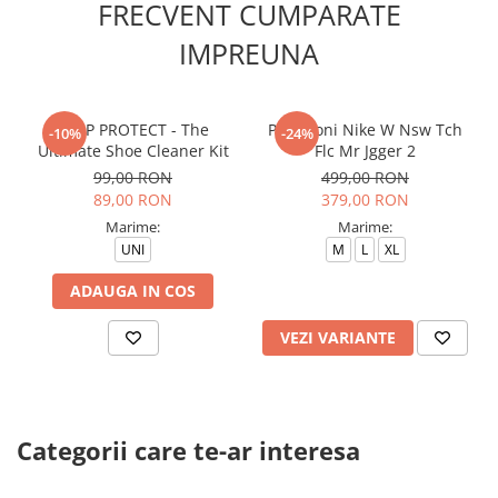
FRECVENT CUMPARATE
IMPREUNA
CREP PROTECT - The
Pantaloni Nike W Nsw Tch
-10%
-24%
Ultimate Shoe Cleaner Kit
Flc Mr Jgger 2
99,00 RON
499,00 RON
89,00 RON
379,00 RON
Marime:
Marime:
UNI
M
L
XL
ADAUGA IN COS
VEZI VARIANTE
Categorii care te-ar interesa