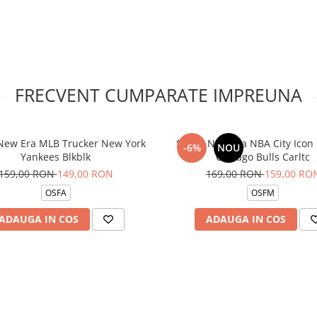
FRECVENT CUMPARATE IMPREUNA
New Era MLB Trucker New York
Sapca New Era NBA City Icon
-6%
NOU
Yankees Blkblk
Chicago Bulls Carltc
159,00 RON
149,00 RON
169,00 RON
159,00 RO
OSFA
OSFM
ADAUGA IN COS
ADAUGA IN COS