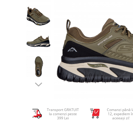
Tricouri copii
Pantaloni lungi copii
Bluze copii
Geci si veste copii
Pantaloni scurti Copii
Accesorii
Ingrijire incaltaminte
Sosete
Sepci
Rucsaci
Caciuli
Genti si borsete
Transport GRATUIT
Comanzi până l
la comenzi peste
12, expediem î
399 Lei
aceeași zi!