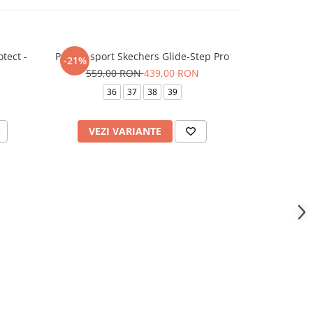
tect -
Pantofi sport Skechers Glide-Step Pro
Pantofi spor
-21%
-18%
559,00 RON
439,00 RON
489,
36
37
38
39
VEZI VARIANTE
ADAU