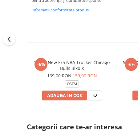
pentru aderență și durabilitate sporite.
Informatii conformitate produs
Sapca New Era NBA Trucker Chicago
Sapca 
-6%
-6%
Bulls Blkblk
169,00 RON
159,00 RON
OSFM
ADAUGA IN COS
Categorii care te-ar interesa