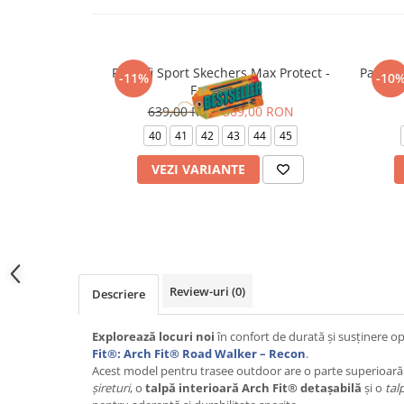
Pantofi Sport Skechers Max Protect -
Pantofi
-11%
-10
Fast Track
639,00 RON
569,00 RON
40
41
42
43
44
45
VEZI VARIANTE
Review-uri
(0)
Descriere
Explorează locuri noi
în confort de durată și susținere o
Fit®: Arch Fit® Road Walker – Recon
.
Acest model pentru trasee outdoor are o parte superioară
șireturi
, o
talpă interioară Arch Fit® detașabilă
și o
tal