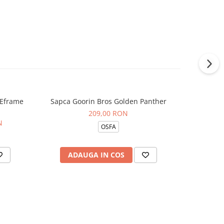
 Eframe
Sapca Goorin Bros Golden Panther
Sapca New
-13%
D
209,00 RON
N
15
OSFA
ADAUGA IN COS
AD