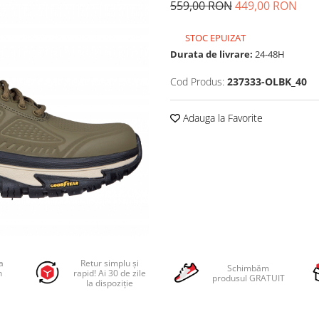
559,00 RON
449,00 RON
STOC EPUIZAT
Durata de livrare:
24-48H
Cod Produs:
237333-OLBK_40
Adauga la Favorite
a
Retur simplu și
Schimbăm
n
rapid! Ai 30 de zile
produsul GRATUIT
la dispoziție