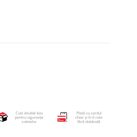
Cutii double box
Plată cu cardul
pentru siguranța
chiar și în 6 rate
coletelor
fără dobândă