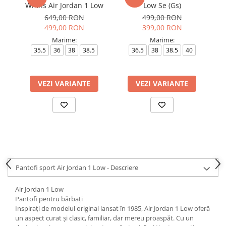
Wmns Air Jordan 1 Low
Low Se (Gs)
649,00 RON
499,00 RON
499,00 RON
399,00 RON
Marime:
Marime:
35.5
36
38
38.5
36.5
38
38.5
40
4
VEZI VARIANTE
VEZI VARIANTE
Pantofi sport Air Jordan 1 Low - Descriere
Air Jordan 1 Low
Pantofi pentru bărbați
Inspirați de modelul original lansat în 1985, Air Jordan 1 Low oferă
un aspect curat și clasic, familiar, dar mereu proaspăt. Cu un