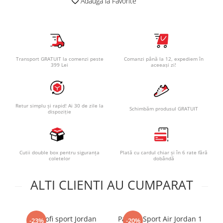
Adauga la Favorite
Transport GRATUIT la comenzi peste
Comanzi până la 12, expediem în
399 Lei
aceeași zi!
Retur simplu și rapid! Ai 30 de zile la
Schimbăm produsul GRATUIT
dispoziție
Cutii double box pentru siguranța
Plată cu cardul chiar și în 6 rate fără
coletelor
dobândă
ALTI CLIENTI AU CUMPARAT
Pantofi sport Jordan
Pantofi Sport Air Jordan 1
Pa
-23%
-20%