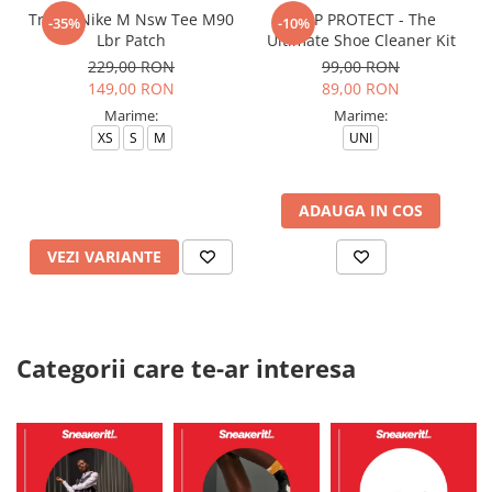
Tricou Nike M Nsw Tee M90
CREP PROTECT - The
-35%
-10%
Lbr Patch
Ultimate Shoe Cleaner Kit
229,00 RON
99,00 RON
149,00 RON
89,00 RON
Marime:
Marime:
XS
S
M
UNI
ADAUGA IN COS
VEZI VARIANTE
Categorii care te-ar interesa