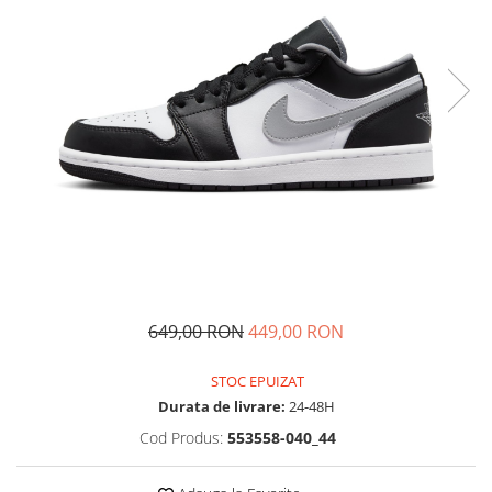
Tricouri copii
Pantaloni lungi copii
Bluze copii
Geci si veste copii
Pantaloni scurti Copii
Accesorii
Ingrijire incaltaminte
Sosete
Sepci
Rucsaci
Caciuli
649,00 RON
449,00 RON
Genti si borsete
STOC EPUIZAT
Durata de livrare:
24-48H
Cod Produs:
553558-040_44