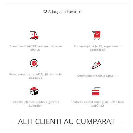
Adauga la Favorite
Transport GRATUIT la comenzi peste
Comanzi până la 12, expediem în
399 Lei
aceeași zi!
Retur simplu și rapid! Ai 30 de zile la
Schimbăm produsul GRATUIT
dispoziție
Cutii double box pentru siguranța
Plată cu cardul chiar și în 6 rate fără
coletelor
dobândă
ALTI CLIENTI AU CUMPARAT