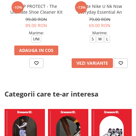
CREP PROTECT - The
Sosete Nike U Nk Nsw
-10%
-13%
Ultimate Shoe Cleaner Kit
Everyday Essential An
99,00 RON
79,00 RON
89,00 RON
69,00 RON
Marime:
Marime:
UNI
S
M
L
ADAUGA IN COS
VEZI VARIANTE
Categorii care te-ar interesa