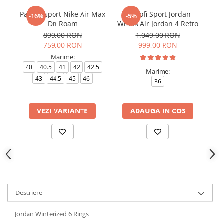
Pantofi sport Nike Air Max
Pantofi Sport Jordan
Pa
-16%
-5%
Dn Roam
Wmns Air Jordan 4 Retro
899,00 RON
1.049,00 RON
759,00 RON
999,00 RON
Marime:
40
40.5
41
42
42.5
Marime:
43
44.5
45
46
36
VEZI VARIANTE
ADAUGA IN COS
Descriere
Jordan Winterized 6 Rings