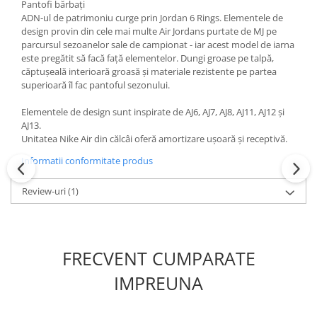
Pantofi bărbați
ADN-ul de patrimoniu curge prin Jordan 6 Rings. Elementele de
design provin din cele mai multe Air Jordans purtate de MJ pe
parcursul sezoanelor sale de campionat - iar acest model de iarna
este pregătit să facă față elementelor. Dungi groase pe talpă,
căptușeală interioară groasă și materiale rezistente pe partea
superioară îl fac pantoful sezonului.
Elementele de design sunt inspirate de AJ6, AJ7, AJ8, AJ11, AJ12 și
AJ13.
Unitatea Nike Air din călcâi oferă amortizare ușoară și receptivă.
Informatii conformitate produs
Review-uri
(1)
FRECVENT CUMPARATE
IMPREUNA