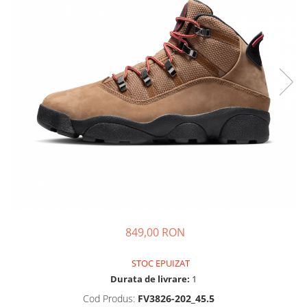
Tricouri copii
Pantaloni lungi copii
Bluze copii
Geci si veste copii
Pantaloni scurti Copii
Accesorii
Ingrijire incaltaminte
Sosete
Sepci
Rucsaci
Caciuli
Genti si borsete
849,00 RON
STOC EPUIZAT
Durata de livrare:
1
Cod Produs:
FV3826-202_45.5